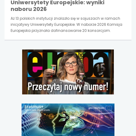
Uniwersytety Europejskie: wyniki
naboru 2026
Aż 13 polskich instytucji znalazło się w sojuszach w ramach
inicjatywy Uniwersytety Europejskie. W naborze 2026 Komisja
Europejska przyznała dofinansowanie 20 konsorcjom.
uwaga,
link
otwiera
się
w
nowej
karcie