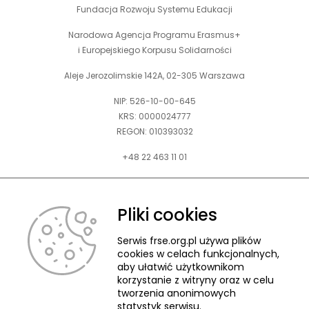
Fundacja Rozwoju Systemu Edukacji
Narodowa Agencja Programu Erasmus+
i Europejskiego Korpusu Solidarności
Aleje Jerozolimskie 142A, 02-305 Warszawa
NIP: 526-10-00-645
KRS: 0000024777
REGON: 010393032
+48 22 463 11 01
Zapraszamy do kontaktu telefonicznego w godz. 9-15.
Informujemy również, że w FRSE obowiązuje ruchomy czas pracy.
Pliki cookies
kontakt@frse.org.pl
Serwis frse.org.pl używa plików
cookies w celach funkcjonalnych,
aby ułatwić użytkownikom
korzystanie z witryny oraz w celu
tworzenia anonimowych
© 2026 Fundacja Rozwoju Systemu Edukacji
statystyk serwisu.