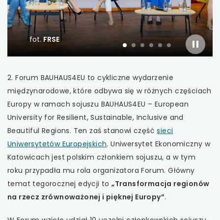
uwaga, link otwiera się w nowej karcie
uwaga, link otwiera się w nowej karcie
fot.
FRSE
slajder
slajd
slajd
slajd
slajd
slajd
slajd
uwaga, link otwiera się w nowej karcie
włączo
numer
numer
numer
1
numer
2
numer
3
numer
4
5
6
uwaga, link otwiera się w nowej karcie
2. Forum BAUHAUS4EU to cykliczne wydarzenie
międzynarodowe, które odbywa się w różnych częściach
uwaga, link otwiera się w nowej karcie
Europy w ramach sojuszu BAUHAUS4EU – European
University for Resilient, Sustainable, Inclusive and
uwaga, link otwiera się w nowej karcie
Beautiful Regions. Ten zaś stanowi część
sieci
uwaga,
Uniwersytetów Europejskich
. Uniwersytet Ekonomiczny w
uwaga, link otwiera się w nowej karcie
link
Katowicach jest polskim członkiem sojuszu, a w tym
otwiera
roku przypadła mu rola organizatora Forum. Główny
uwaga, link otwiera się w nowej karcie
się
temat tegorocznej edycji to
„Transformacja regionów
w
na rzecz zrównoważonej i pięknej Europy”
.
uwaga, link otwiera się w nowej karcie
nowej
W Forum wzięło udział 10 uczelni członkowskich sojuszu