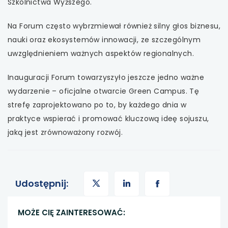
Szkolnictwa Wyższego.
Na Forum często wybrzmiewał również silny głos biznesu,
nauki oraz ekosystemów innowacji, ze szczególnym
uwzględnieniem ważnych aspektów regionalnych.
Inauguracji Forum towarzyszyło jeszcze jedno ważne
wydarzenie – oficjalne otwarcie Green Campus. Tę
strefę zaprojektowano po to, by każdego dnia w
praktyce wspierać i promować kluczową ideę sojuszu,
jaką jest zrównoważony rozwój.
uwaga,
uwaga,
uwaga,
Udostępnij:
link
link
link
MOŻE CIĘ ZAINTERESOWAĆ:
otwiera
otwiera