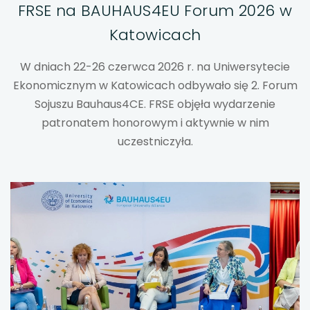
uwaga, link otwiera się w nowej karcie
FRSE na BAUHAUS4EU Forum 2026 w
Katowicach
uwaga, link otwiera się w nowej karcie
W dniach 22-26 czerwca 2026 r. na Uniwersytecie
uwaga, link otwiera się w nowej karcie
Ekonomicznym w Katowicach odbywało się 2. Forum
Sojuszu Bauhaus4CE. FRSE objęła wydarzenie
uwaga, link otwiera się w nowej karcie
patronatem honorowym i aktywnie w nim
uwaga, link otwiera się w nowej karcie
uczestniczyła.
uwaga, link otwiera się w nowej karcie
uwaga, link otwiera się w nowej karcie
uwaga, link otwiera się w nowej karcie
uwaga, link otwiera się w nowej karcie