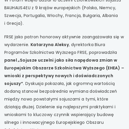
uwaga, link otwiera się w nowej karcie
karcie
BAUHAUS4EU z 9 krajów europejskich (Polska, Niemcy,
Szwecja, Portugalia, Włochy, Francja, Bułgaria, Albania
uwaga, link otwiera się w nowej karcie
i Grecja).
uwaga, link otwiera się w nowej karcie
FRSE jako patron honorowy aktywnie zaangażowała się w
uwaga, link otwiera się w nowej karcie
wydarzenie.
Katarzyna Aleksy
, dyrektorka Biura
Programów Szkolnictwa Wyższego FRSE, poprowadziła
uwaga, link otwiera się w nowej karcie
panel „Sojusze uczelni jako siła napędowa zmian w
Europejskim Obszarze Szkolnictwa Wyższego (EHEA) –
wnioski z perspektywy nowych i doświadczonych
sojuszy”
. Dyskusja pokazała, jak ogromną wartością
dodaną stanowi bezpośrednia wymiana doświadczeń
między nowo powstałymi sojuszami a tymi, które
działają dłużej. Dzielenie się najlepszymi praktykami i
wnioskami to kluczowy czynnik wspierający budowę
silnego i innowacyjnego Europejskiego Obszaru