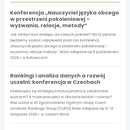
otwiera
Konferencja „Nauczyciel języka obcego
się
się
się
w przestrzeni pokoleniowej –
wyzwania, relacje, metody”
w
w
w
Jak zdobyć kod dostępu do nowych pokoleń? Na to pytanie
nowej
nowej
nowej
będziemy szukać odpowiedzi podczas konferencji
„Nauczyciel języka obcego w przestrzeni pokoleniowej –
karcie
wyzwania, relacje, metody”, która odbędzie się 8 października
karcie
karcie
2026 r. w Katowicach.
Rankingi i analiza danych a rozwój
uczelni: konferencja w Czechach
Interesujesz się strategią instytucjonalną w szkolnictwie
wyższym? A może pracujesz w obszarze badań i rozwoju?
Weź udział w VII Zgromadzeniu Ogólnym Grupy Czech
University Rankings Group (CURG), które odbędzie się 12-13
listopada 2026 r. w czeskim Brnie.