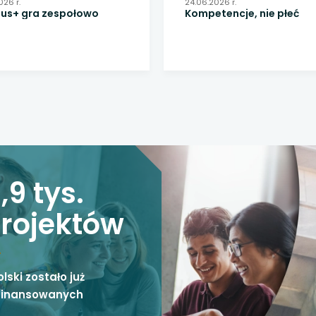
 się w nowej karcie
026 r.
24.06.2026 r.
us+ gra zespołowo
Kompetencje, nie płeć
 się w nowej karcie
 się w nowej karcie
 się w nowej karcie
 się w nowej karcie
1,9 tys.
rojektów
olski zostało już
finansowanych