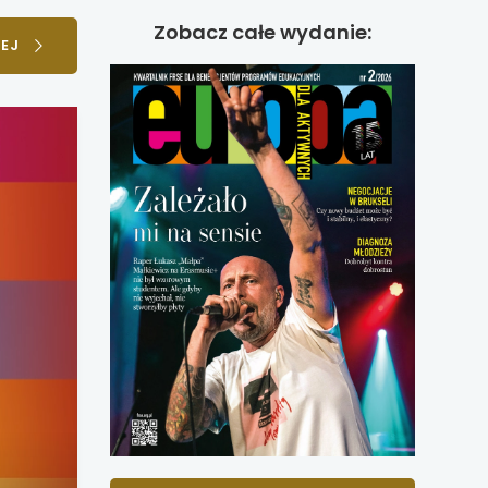
Zobacz całe wydanie:
EJ
uwaga,