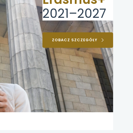
2021–2027
UWAGA,
ZOBACZ SZCZEGÓŁY
LINK
OTWIERA
SIĘ
W
NOWEJ
KARCIE