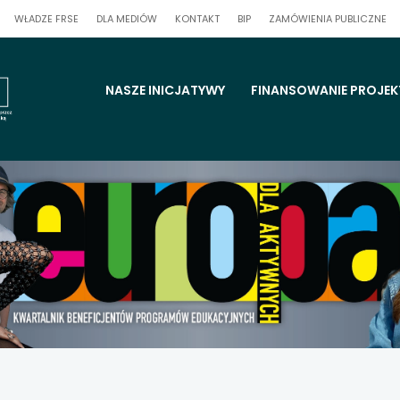
UWAGA,
UWAGA,
UW
WŁADZE FRSE
DLA MEDIÓW
KONTAKT
BIP
ZAMÓWIENIA PUBLICZNE
LINK
LINK
LI
OTWIERA
OTWIERA
OT
 się w nowej karcie
SIĘ
SIĘ
SIĘ
W
W
W
NOWEJ
NOWEJ
NO
KARCIE
KARCIE
KA
 się w nowej karcie
menu
NASZE INICJATYWY
FINANSOWANIE PROJE
strony
 się w nowej karcie
 się w nowej karcie
 się w nowej karcie
 się w nowej karcie
 się w nowej karcie
 się w nowej karcie