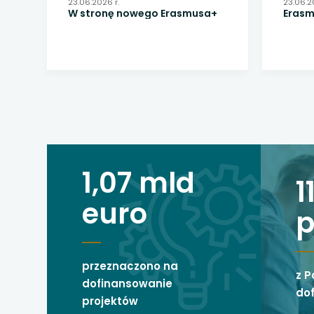
uwaga, link otwiera
23.06.2026 r.
23.06.2
W stronę nowego Erasmusa+
Erasm
uwaga, link otwiera
uwaga, link otwiera
uwaga, link otwiera
uwaga, link otwiera
1,07 mld
1
euro
p
przeznaczono na
z P
dofinansowanie
do
projektów