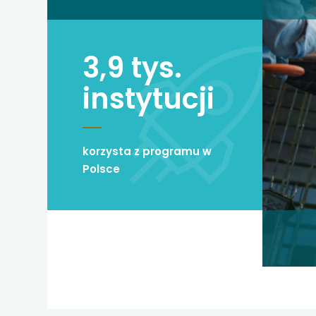
3,9 tys.
instytucji
korzysta z programu w
Polsce