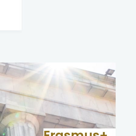
SIĘ
W
NOWEJ
KARCIE
Erasmus+