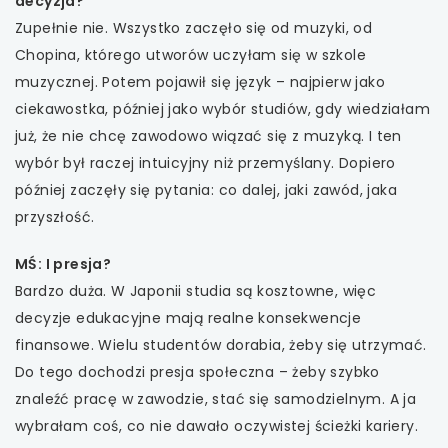
decyzja?
Zupełnie nie. Wszystko zaczęło się od muzyki, od
uwaga, link otwiera się w nowej karcie
Chopina, którego utworów uczyłam się w szkole
muzycznej. Potem pojawił się język – najpierw jako
uwaga, link otwiera się w nowej karcie
ciekawostka, później jako wybór studiów, gdy wiedziałam
uwaga, link otwiera się w nowej karcie
już, że nie chcę zawodowo wiązać się z muzyką. I ten
wybór był raczej intuicyjny niż przemyślany. Dopiero
uwaga, link otwiera się w nowej karcie
później zaczęły się pytania: co dalej, jaki zawód, jaka
przyszłość.
MŚ: I presja?
Bardzo duża. W Japonii studia są kosztowne, więc
decyzje edukacyjne mają realne konsekwencje
finansowe. Wielu studentów dorabia, żeby się utrzymać.
Do tego dochodzi presja społeczna – żeby szybko
znaleźć pracę w zawodzie, stać się samodzielnym. A ja
wybrałam coś, co nie dawało oczywistej ścieżki kariery.