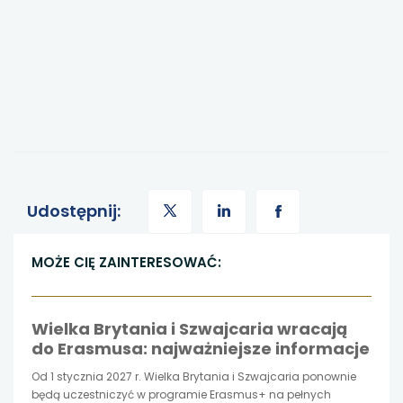
uwaga,
uwaga,
uwaga,
Udostępnij:
link
link
link
MOŻE CIĘ ZAINTERESOWAĆ:
otwiera
otwiera
otwiera
Wielka Brytania i Szwajcaria wracają
się
się
się
do Erasmusa: najważniejsze informacje
w
w
w
Od 1 stycznia 2027 r. Wielka Brytania i Szwajcaria ponownie
będą uczestniczyć w programie Erasmus+ na pełnych