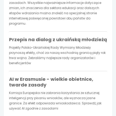
nowej
nowej
nowej
zasadach. Wszystkie najważniejsze informacje dotyczące
zmian, ich znaczenia dla sektora edukacji oraz dalszych
etapów wdrażania można znaleźć na specjalnej stronie
karcie
karcie
karcie
internetowej poświęconej powrotowi obu państw do
programu.
Przepis na dialog z ukraińską młodzieżą
Projekty Polsko-Ukraińskiej Rady Wymiany Młodzieży
przynoszą efekty, choć za naszą wschodnią granicą piąty rok
trwa wojna. Zebraliśmy najlepsze rady organizatorów i
beneficjentów
AI w Erasmusie - wielkie obietnice,
twarde zasady
Komisja Europejska nie zabrania korzystania ze sztucznej
inteligencji przy pisaniu wniosków, ale wyznacza jasne
granice. Za efekt odpowiada wnioskodawca. Sprawdź, jak
używać AI zgodnie z zasadami