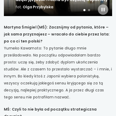
fot.
Olga Przybylska
uwaga, link otwiera się w nowej karcie
slajder
slajd
slajd
włączo
numer
numer
1
2
uwaga, link otwiera się w nowej karcie
Martyna Śmigiel (MŚ): Zacznijmy od pytania, które –
jak sama przyznajesz – wracało do ciebie przez lata:
uwaga, link otwiera się w nowej karcie
po co ci ten polski?
uwaga, link otwiera się w nowej karcie
Yumeko Kawamoto: To pytanie długo mnie
prześladowało. Na początku odpowiadałam bardzo
uwaga, link otwiera się w nowej karcie
prosto: uczę się, żeby zdobyć dyplom ukończenia
studiów. Ale z czasem to przestało wystarczać – i mnie, i
uwaga, link otwiera się w nowej karcie
innym. Bo kiedy ktoś z Japonii wybiera polonistykę,
wszyscy oczekują jakiegoś sensu kryjącego się za tą
uwaga, link otwiera się w nowej karcie
decyzją, najlepiej praktycznego. A ja przez długi czas
tego sensu nie potrafiłam nazwać.
uwaga, link otwiera się w nowej karcie
MŚ: Czyli to nie była od początku strategiczna
uwaga, link otwiera się w nowej karcie