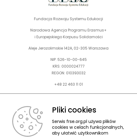
Fundacja Rozwoju Systemu Edukacji
Narodowa Agencja Programu Erasmus+
i Europejskiego Korpusu Solidarności
Aleje Jerozolimskie 142A, 02-305 Warszawa
NIP: 526-10-00-645
KRS: 0000024777
REGON: 010393032
+48 22 463 11 01
Zapraszamy do kontaktu telefonicznego w godz. 9-15.
Informujemy również, że w FRSE obowiązuje ruchomy czas pracy.
Pliki cookies
kontakt@frse.org.pl
Serwis frse.org.pl używa plików
cookies w celach funkcjonalnych,
aby ułatwić użytkownikom