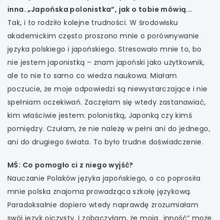
inna. „Japońska polonistka”, jak o tobie mówią...
Tak, i to rodziło kolejne trudności. W środowisku
akademickim często proszono mnie o porównywanie
języka polskiego i japońskiego. Stresowało mnie to, bo
nie jestem japonistką – znam japoński jako użytkownik,
ale to nie to samo co wiedza naukowa. Miałam
poczucie, że moje odpowiedzi są niewystarczające i nie
spełniam oczekiwań. Zaczęłam się wtedy zastanawiać,
kim właściwie jestem: polonistką, Japonką czy kimś
pomiędzy. Czułam, że nie należę w pełni ani do jednego,
ani do drugiego świata. To było trudne doświadczenie.
MŚ: Co pomogło ci z niego wyjść?
Nauczanie Polaków języka japońskiego, o co poprosiła
mnie polska znajoma prowadząca szkołę językową.
Paradoksalnie dopiero wtedy naprawdę zrozumiałam
swój język ojczysty. I zobaczyłam, że moja „inność” może