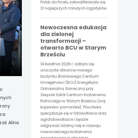
Polski do finału zakwalifikowało się
21 najlepszych młodych logistyków.
Nowoczesna edukacja
dla zielonej
transformacji –
otwarto BCU w Starym
jder
Brześciu
czony
14 kwietnia 2026 r. odbyło się
uroczyste otwarcie nowego
budynku Branżowego Centrum
Umiejętności (BCU) Energetyka
Odnawialna Słoneczna przy
ło
Zespole Szkół Centrum Kształcenia
onych
Rolniczego w Starym Brześciu (woj.
hrony
kujawsko-pomorskie). Placówka
specjalizuje się w fotowoltaice oraz
pca
agrofotowoltaice i będzie
zaś Alina
odgrywać istotną rolę w rozwoju
nowoczesnego kształcenia
zawodowego w obszarze