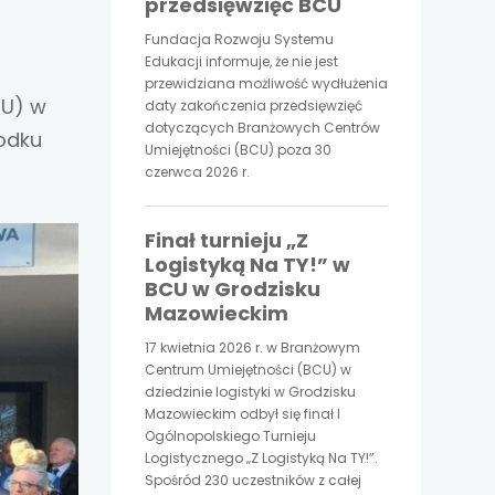
przedsięwzięć BCU
Fundacja Rozwoju Systemu
Edukacji informuje, że nie jest
przewidziana możliwość wydłużenia
CU) w
daty zakończenia przedsięwzięć
dotyczących Branżowych Centrów
odku
Umiejętności (BCU) poza 30
czerwca 2026 r.
Finał turnieju „Z
Logistyką Na TY!” w
BCU w Grodzisku
Mazowieckim
17 kwietnia 2026 r. w Branżowym
Centrum Umiejętności (BCU) w
dziedzinie logistyki w Grodzisku
Mazowieckim odbył się finał I
Ogólnopolskiego Turnieju
Logistycznego „Z Logistyką Na TY!”.
Spośród 230 uczestników z całej