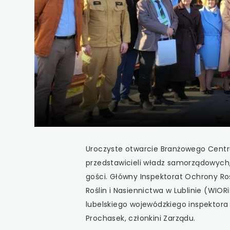
uwaga, link otwiera
uwaga, link otwiera
uwaga, link otwiera
uwaga, link otwiera
uwaga, link otwiera
uwaga, link otwiera
Uroczyste otwarcie Branżowego Centr
uwaga, link otwiera
przedstawicieli władz samorządowych
gości. Główny Inspektorat Ochrony Ro
uwaga, link otwiera
Roślin i Nasiennictwa w Lublinie (WIO
lubelskiego wojewódzkiego inspektora o
uwaga, link otwiera
Prochasek, członkini Zarządu.