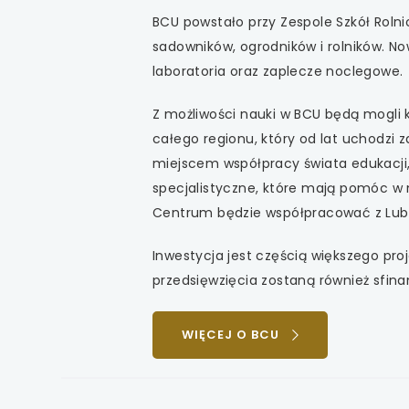
uwaga, link otwiera
BCU powstało przy Zespole Szkół Rolnic
sadowników, ogrodników i rolników. 
uwaga, link otwiera
laboratoria oraz zaplecze noclegowe.
uwaga, link otwiera
Z możliwości nauki w BCU będą mogli ko
całego regionu, który od lat uchodzi 
uwaga, link otwiera
miejscem współpracy świata edukacji, 
uwaga, link otwiera
specjalistyczne, które mają pomóc w n
Centrum będzie współpracować z Lube
Inwestycja jest częścią większego pro
przedsięwzięcia zostaną również sfin
UWAGA,
WIĘCEJ O BCU
LINK
OTWIERA
SIĘ