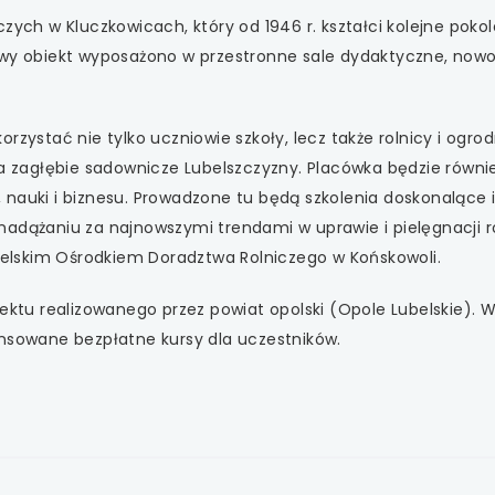
 się w nowej karcie
zych w Kluczkowicach, który od 1946 r. kształci kolejne pokol
Nowy obiekt wyposażono w przestronne sale dydaktyczne, now
 się w nowej karcie
 się w nowej karcie
rzystać nie tylko uczniowie szkoły, lecz także rolnicy i ogrod
za zagłębie sadownicze Lubelszczyzny. Placówka będzie równi
 się w nowej karcie
nauki i biznesu. Prowadzone tu będą szkolenia doskonalące i
 się w nowej karcie
adążaniu za najnowszymi trendami w uprawie i pielęgnacji ro
lskim Ośrodkiem Doradztwa Rolniczego w Końskowoli.
jektu realizowanego przez powiat opolski (Opole Lubelskie).
ansowane bezpłatne kursy dla uczestników.