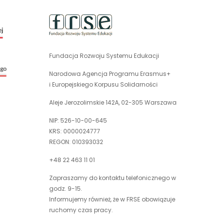
uwaga,
link
otwiera
się
Fundacja Rozwoju Systemu Edukacji
uwaga,
w
link
nowej
Narodowa Agencja Programu Erasmus+
otwiera
karcie
i Europejskiego Korpusu Solidarności
się
w
Aleje Jerozolimskie 142A, 02-305 Warszawa
nowej
NIP: 526-10-00-645
karcie
KRS: 0000024777
REGON: 010393032
+48 22 463 11 01
Zapraszamy do kontaktu telefonicznego w
godz. 9-15.
Informujemy również, że w FRSE obowiązuje
ruchomy czas pracy.