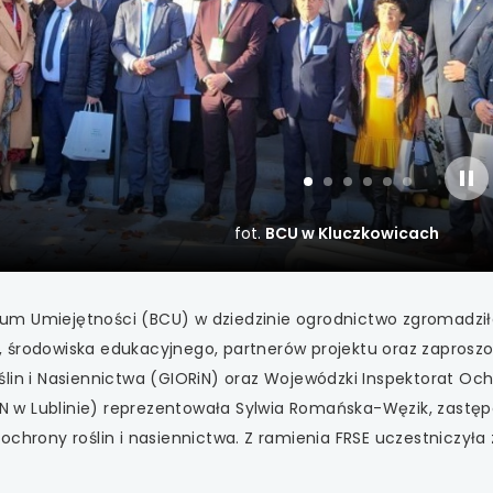
 się w nowej karcie
 się w nowej karcie
 się w nowej karcie
 się w nowej karcie
sla
slajd
slajd
slajd
slajd
slajd
slajd
włą
numer
numer
numer
1
numer
2
numer
3
numer
4
5
6
 się w nowej karcie
fot.
BCU w Kluczkowicach
 się w nowej karcie
um Umiejętności (BCU) w dziedzinie ogrodnictwo zgromadzi
 się w nowej karcie
, środowiska edukacyjnego, partnerów projektu oraz zaprosz
ślin i Nasiennictwa (GIORiN) oraz Wojewódzki Inspektorat Oc
 się w nowej karcie
RiN w Lublinie) reprezentowała Sylwia Romańska-Węzik, zastę
chrony roślin i nasiennictwa. Z ramienia FRSE uczestniczyła 
 się w nowej karcie