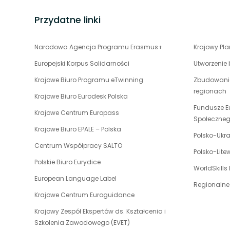
Przydatne linki
uwaga,
Narodowa Agencja Programu Erasmus+
Krajowy Pl
link
Europejski Korpus Solidarności
Utworzenie
otwiera
uwaga,
Krajowe Biuro Programu eTwinning
Zbudowanie
się
link
regionach
w
uwaga,
Krajowe Biuro Eurodesk Polska
otwiera
nowej
link
Fundusze E
uwaga,
Krajowe Centrum Europass
się
karcie
otwiera
Społeczne
link
w
uwaga,
Krajowe Biuro EPALE – Polska
się
otwiera
Polsko-Ukr
nowej
link
w
uwaga,
Centrum Współpracy SALTO
się
karcie
otwiera
Polsko-Lit
nowej
link
w
uwaga,
Polskie Biuro Eurydice
się
karcie
otwiera
WorldSkills
nowej
link
w
uwaga,
European Language Label
się
karcie
otwiera
Regionalne
nowej
link
w
uwaga,
Krajowe Centrum Euroguidance
się
karcie
otwiera
nowej
link
w
Krajowy Zespół Ekspertów ds. Kształcenia i
się
karcie
otwiera
nowej
uwaga,
Szkolenia Zawodowego (EVET)
w
się
karcie