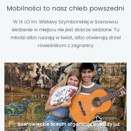
Mobilności to nasz chleb powszedni
uwaga, link otwiera się w nowej karcie
W IX LO im. Wisławy Szymborskiej w Sosnowcu
uwaga, link otwiera się w nowej karcie
siedzenie w miejscu nie jest dobrze widziane. Tu
młodzi albo ruszają w świat, albo otwierają drzwi
uwaga, link otwiera się w nowej karcie
rówieśnikom z zagranicy
uwaga, link otwiera się w nowej karcie
uwaga, link otwiera się w nowej karcie
uwaga, link otwiera się w nowej karcie
uwaga, link otwiera się w nowej karcie
uwaga, link otwiera się w nowej karcie
Sosnowieckie liceum organizuje wyjazdy już
uwaga, link otwiera się w nowej karcie