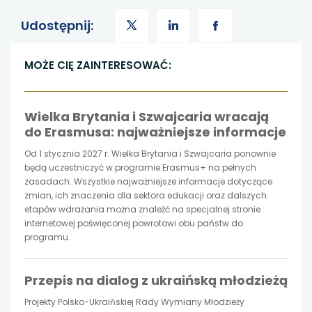
uwaga,
uwaga,
uwaga,
Udostępnij:
link
link
link
MOŻE CIĘ ZAINTERESOWAĆ:
otwiera
otwiera
otwiera
Wielka Brytania i Szwajcaria wracają
się
się
się
do Erasmusa: najważniejsze informacje
w
w
w
Od 1 stycznia 2027 r. Wielka Brytania i Szwajcaria ponownie
będą uczestniczyć w programie Erasmus+ na pełnych
nowej
nowej
nowej
zasadach. Wszystkie najważniejsze informacje dotyczące
zmian, ich znaczenia dla sektora edukacji oraz dalszych
etapów wdrażania można znaleźć na specjalnej stronie
karcie
karcie
karcie
internetowej poświęconej powrotowi obu państw do
programu.
Przepis na dialog z ukraińską młodzieżą
Projekty Polsko-Ukraińskiej Rady Wymiany Młodzieży