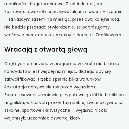
mobilności długoterminowe. Z kolei do nas, do
uwaga, link otwiera się w nowej karcie
Sosnowca, dwukrotnie przyjeżdżali uczniowie z Hiszpanii
– za każdym razem na miesiąc, przez dwa kolejne lata.
uwaga, link otwiera się w nowej karcie
Nie będzie przesadą stwierdzenie, że podróżujemy
właściwie przez cały rok szkolny – dodaje I. Zdańkowska.
uwaga, link otwiera się w nowej karcie
Wracają z otwartą głową
uwaga, link otwiera się w nowej karcie
Chętnych do udziału w programie w szkole nie brakuje.
Kandydatów jest więcej niż miejsc, dlatego aby się
zakwalifikować, trzeba spełnić kilka warunków. –
Rekrutacja odbywa się rok przed wyjazdem.
Zainteresowani uczniowie przygotowują krótkie filmiki po
angielsku, w których prezentują siebie, swoje aktywności
szkolne, sportowe i artystyczne – wyjaśnia Nicola
Majchrzyk, uczennica czwartej klasy.