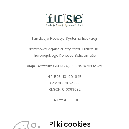
strony
Fundacja Rozwoju Systemu Edukacji
Narodowa Agencja Programu Erasmus+
i Europejskiego Korpusu Solidarności
Aleje Jerozolimskie 142A, 02-305 Warszawa
NIP: 526-10-00-645
KRS: 0000024777
REGON: 010393032
+48 22 463 11 01
Zapraszamy do kontaktu telefonicznego w godz. 9-15.
Informujemy również, że w FRSE obowiązuje ruchomy czas pracy.
Pliki cookies
kontakt@frse.org.pl