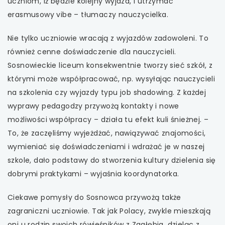
uczniom, iż będzie kolejny wyjazd, i utrzymać
erasmusowy vibe – tłumaczy nauczycielka.
Nie tylko uczniowie wracają z wyjazdów zadowoleni. To
również cenne doświadczenie dla nauczycieli.
Sosnowieckie liceum konsekwentnie tworzy sieć szkół, z
którymi może współpracować, np. wysyłając nauczycieli
na szkolenia czy wyjazdy typu job shadowing. Z każdej
wyprawy pedagodzy przywożą kontakty i nowe
możliwości współpracy – działa tu efekt kuli śnieżnej. –
To, że zaczęliśmy wyjeżdżać, nawiązywać znajomości,
wymieniać się doświadczeniami i wdrażać je w naszej
szkole, dało podstawy do stworzenia kultury dzielenia się
dobrymi praktykami – wyjaśnia koordynatorka.
Ciekawe pomysły do Sosnowca przywożą także
zagraniczni uczniowie. Tak jak Polacy, zwykle mieszkają
oni u rodzin swoich rówieśników z Zagłębia, dzieląc z