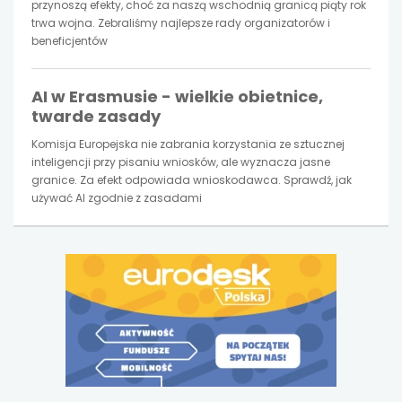
przynoszą efekty, choć za naszą wschodnią granicą piąty rok
trwa wojna. Zebraliśmy najlepsze rady organizatorów i
beneficjentów
AI w Erasmusie - wielkie obietnice,
twarde zasady
Komisja Europejska nie zabrania korzystania ze sztucznej
inteligencji przy pisaniu wniosków, ale wyznacza jasne
granice. Za efekt odpowiada wnioskodawca. Sprawdź, jak
używać AI zgodnie z zasadami
uwaga,
link
otwiera
się
w
nowej
karcie