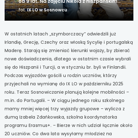
od 9 lat. Na zdjęciu Nikola z hiszpańskim
kolegą
fot.
IX LO w Sosnowcu
uwaga, link otwiera się w nowej karcie
uwaga, link otwiera się w nowej karcie
W ostatnich latach „szymborczacy” odwiedzili już
uwaga, link otwiera się w nowej karcie
Irlandię, Grecję, Czechy oraz włoską Sycylię i portugalską
Maderę. Starają się zmieniać kierunki wojaży, by zbierać
uwaga, link otwiera się w nowej karcie
nowe doświadczenia, dlatego w ostatnim czasie wybrali
się do Hiszpanii i Turcji, a w styczniu br. byli w Finlandii.
uwaga, link otwiera się w nowej karcie
Podczas wyjazdów gościli u rodzin uczniów, którzy
przyjechali na wymianę do IX LO w październiku 2025
uwaga, link otwiera się w nowej karcie
roku. Teraz Sosnowiczanie planują kolejne mobilności –
m.in. do Portugalii. – W ciągu jednego roku szkolnego
uwaga, link otwiera się w nowej karcie
mamy mniej więcej trzy wyjazdy grupowe – wylicza z
dumą Izabela Zdańkowska, szkolna koordynatorka
uwaga, link otwiera się w nowej karcie
programu Erasmus+. – Bierze w nich udział łącznie około
uwaga, link otwiera się w nowej karcie
20 uczniów. Co dwa lata wysyłamy młodzież na