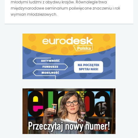
młodymi ludźmi z obydwu krajów. Równolegle trwa
międzynarodowe seminarium poświęcone znaczeniu i roli
wymian młodzieżowych.
uwaga,
link
otwiera
się
w
nowej
karcie
uwaga,
link
otwiera
się
w
nowej
karcie