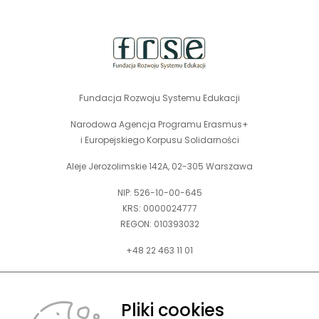
strony
Fundacja Rozwoju Systemu Edukacji
Narodowa Agencja Programu Erasmus+
i Europejskiego Korpusu Solidarności
Aleje Jerozolimskie 142A, 02-305 Warszawa
NIP: 526-10-00-645
KRS: 0000024777
REGON: 010393032
+48 22 463 11 01
Zapraszamy do kontaktu telefonicznego w godz. 9-15.
Informujemy również, że w FRSE obowiązuje ruchomy czas pracy.
Pliki cookies
kontakt@frse.org.pl