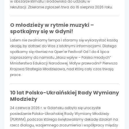
nowej
nowej
nowej
w obszarze klimatu i środowiska do udziału w
rekrutacji. Zbieranie zgłoszeń trwa do 16 sierpnia 2026 roku.
karcie
karcie
karcie
O młodzieży w rytmie muzyki –
spotkajmy się w Gdyni!
Latem nie zwalniamy tempa i staramy się wykorzystać każdą
okazję, by dotrzeć do Was z istotnymi informacjami. Dlatego
spotkamy się również na Open’er Festival! Od 1 do 4 lipca
zapraszamy do namiotu „Masz wpływ – Polska młodych”
Ministerstwa Edukacji Narodowej. Motyw przewodni? Pierwsza
Krajowa Strategia Młodzieżowa, nad którą cały czas trwają
prace.
10 lat Polsko-Ukraińskiej Rady Wymiany
Młodzieży
24 czerwca 2026 r. w Gdańsku odbyło się uroczyste
posiedzenie Polsko-Ukraińskiej Rady Wymiany Młodzieży
(PURWM), podczas którego świętowaliśmy dekadę działań na
rzecz dialogu, wzajemnego zrozumienia i współpracy między