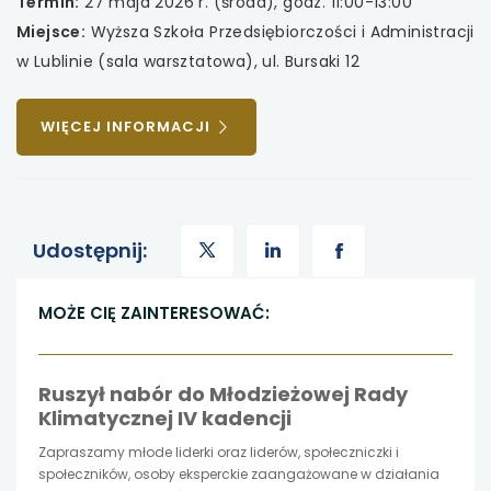
Termin:
27 maja 2026 r. (środa), godz. 11:00-13:00
Miejsce:
Wyższa Szkoła Przedsiębiorczości i Administracji
uwaga, link otwiera się w nowej karcie
w Lublinie (sala warsztatowa), ul. Bursaki 12
uwaga, link otwiera się w nowej karcie
UWAGA,
WIĘCEJ INFORMACJI
uwaga, link otwiera się w nowej karcie
LINK
OTWIERA
SIĘ
uwaga, link otwiera się w nowej karcie
W
uwaga,
NOWEJ
uwaga,
uwaga,
Udostępnij:
KARCIE
link
link
link
MOŻE CIĘ ZAINTERESOWAĆ:
otwiera
otwiera
otwiera
Ruszył nabór do Młodzieżowej Rady
się
się
się
Klimatycznej IV kadencji
w
w
w
Zapraszamy młode liderki oraz liderów, społeczniczki i
społeczników, osoby eksperckie zaangażowane w działania