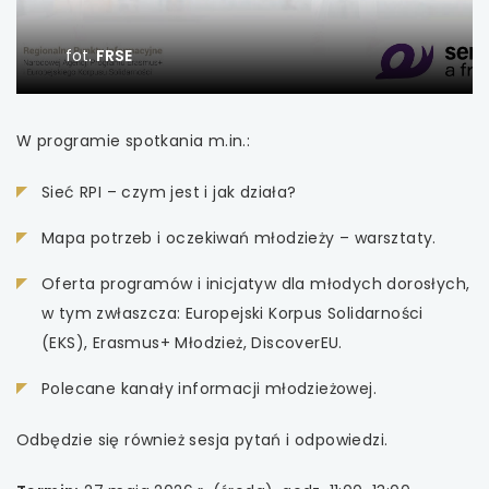
uwaga, link otwiera się w nowej karcie
fot.
FRSE
uwaga, link otwiera się w nowej karcie
W programie spotkania m.in.:
uwaga, link otwiera się w nowej karcie
Sieć RPI – czym jest i jak działa?
uwaga, link otwiera się w nowej karcie
Mapa potrzeb i oczekiwań młodzieży – warsztaty.
uwaga, link otwiera się w nowej karcie
Oferta programów i inicjatyw dla młodych dorosłych,
uwaga, link otwiera się w nowej karcie
w tym zwłaszcza: Europejski Korpus Solidarności
(EKS), Erasmus+ Młodzież, DiscoverEU.
uwaga, link otwiera się w nowej karcie
Polecane kanały informacji młodzieżowej.
uwaga, link otwiera się w nowej karcie
Odbędzie się również sesja pytań i odpowiedzi.
uwaga, link otwiera się w nowej karcie