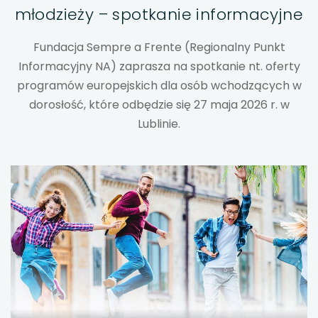
młodzieży – spotkanie informacyjne
uwaga, link otwiera się w nowej karcie
Fundacja Sempre a Frente (Regionalny Punkt
uwaga, link otwiera się w nowej karcie
Informacyjny NA) zaprasza na spotkanie nt. oferty
programów europejskich dla osób wchodzących w
uwaga, link otwiera się w nowej karcie
dorosłość, które odbędzie się 27 maja 2026 r. w
Lublinie.
uwaga, link otwiera się w nowej karcie
uwaga, link otwiera się w nowej karcie
uwaga, link otwiera się w nowej karcie
uwaga, link otwiera się w nowej karcie
uwaga, link otwiera się w nowej karcie
uwaga, link otwiera się w nowej karcie