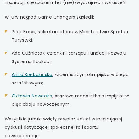
otwiera
link
otwiera
inspiracji, ale czasem też (nie)zwyczajnych wzruszeń.
się
otwiera
się
uwaga, link otwiera się w nowej karcie
W jury nagród Game Changers zasiedli:
w
się
w
uwaga, link otwiera się w nowej karcie
nowej
w
nowej
Piotr Borys, sekretarz stanu w Ministerstwie Sportu i
karcie
nowej
karcie
Turystyki;
uwaga, link otwiera się w nowej karcie
karcie
Ada Guźniczak, członkini Zarządu Fundacji Rozwoju
uwaga, link otwiera się w nowej karcie
Systemu Edukacji;
Anna Kiełbasińska
, wicemistrzyni olimpijska w biegu
sztafetowym;
Oktawia Nowacka
, brązowa medalistka olimpijska w
pięcioboju nowoczesnym.
Wszystkie jurorki wzięły również udział w inspirującej
dyskusji dotyczącej społecznej roli sportu
powszechnego.