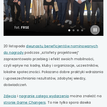
uwaga, link otwiera się w nowej karcie
uwaga, link otwiera się w nowej karcie
fot.
FRSE
uwaga, link otwiera się w nowej karcie
slajder
slajd
slajd
slajd
slajd
włączo
numer
numer
numer
1
numer
2
3
4
uwaga, link otwiera się w nowej karcie
20 listopada
dwunastu beneficjentów nominowanych
uwaga,
do nagrody
podczas „sztafety projektowej”
uwaga, link otwiera się w nowej karcie
link
zaprezentowało przebieg i efekt swoich mobilności,
otwiera
czyli wpływ na: kadrę, kluby i organizacje, uczestników,
uwaga, link otwiera się w nowej karcie
się
lokalne społeczności. Pokazano dobre praktyki wdrażania
w
i upowszechniania rezultatów, zdobytej wiedzy,
uwaga, link otwiera się w nowej karcie
nowej
doświadczeń.
karcie
uwaga, link otwiera się w nowej karcie
uwaga,
uwaga,
Zdjęcia
i
nagranie całego wydarzenia
można znaleźć na
link
uwaga,
link
stronie Game Changers
. To nie tylko spora dawka
uwaga, link otwiera się w nowej karcie