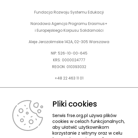
Fundacja Rozwoju Systemu Edukacji
Narodowa Agencja Programu Erasmus+
i Europejskiego Korpusu Solidarności
Aleje Jerozolimskie 142A, 02-305 Warszawa
NIP: 526-10-00-645
KRS: 0000024777
REGON: 010393032
+48 22 463 11 01
Zapraszamy do kontaktu telefonicznego w godz. 9-15.
Informujemy również, że w FRSE obowiązuje ruchomy czas pracy.
Pliki cookies
kontakt@frse.org.pl
Serwis frse.org.pl używa plików
cookies w celach funkcjonalnych,
aby ułatwić użytkownikom
korzystanie z witryny oraz w celu