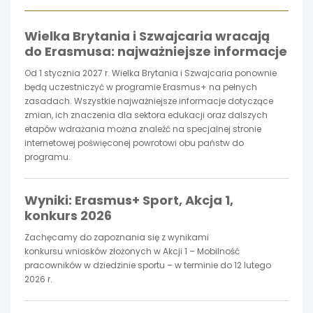
otwiera
otwiera
otwiera
Wielka Brytania i Szwajcaria wracają
się
się
się
do Erasmusa: najważniejsze informacje
w
w
w
Od 1 stycznia 2027 r. Wielka Brytania i Szwajcaria ponownie
będą uczestniczyć w programie Erasmus+ na pełnych
nowej
nowej
nowej
zasadach. Wszystkie najważniejsze informacje dotyczące
zmian, ich znaczenia dla sektora edukacji oraz dalszych
etapów wdrażania można znaleźć na specjalnej stronie
karcie
karcie
karcie
internetowej poświęconej powrotowi obu państw do
programu.
Wyniki: Erasmus+ Sport, Akcja 1,
konkurs 2026
Zachęcamy do zapoznania się z wynikami
konkursu wniosków złożonych w Akcji 1 – Mobilność
pracowników w dziedzinie sportu – w terminie do 12 lutego
2026 r.