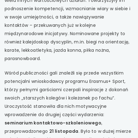
wielu innych wartościowych działań. Towarzyszyły im
podnoszenie kompetencji, wzmacnianie wiary w siebie i
w swoje umiejętności, a także nawiązywanie
kontaktów – przekuwanych już w kolejne
międzynarodowe inicjatywy. Nominowane projekty to
również kalejdoskop dyscyplin, m.in. biegi na orientację,
karate, lekkoatletyka, jazda konna, piłka nożna,
parasnowboard.
Wśród publiczności gali znaleźli się przede wszystkim
potencjalni wnioskodawcy programu Erasmus+ Sport,
którzy pełnymi garściami czerpali inspiracje z dokonań
swoich „starszych kolegów i koleżanek po fachu”.
Uroczystość stanowiła dla nich motywacyjne
wprowadzenie do drugiej części wydarzenia:
seminarium kontaktowo-szkoleniowego
,
przeprowadzonego
21 listopada
. Było to w dużej mierze