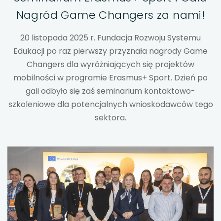
Nagród Game Changers za nami!
uwaga, link otwiera się w nowej karcie
20 listopada 2025 r. Fundacja Rozwoju Systemu
uwaga, link otwiera się w nowej karcie
Edukacji po raz pierwszy przyznała nagrody Game
Changers dla wyróżniających się projektów
uwaga, link otwiera się w nowej karcie
mobilności w programie Erasmus+ Sport. Dzień po
uwaga, link otwiera się w nowej karcie
gali odbyło się zaś seminarium kontaktowo-
szkoleniowe dla potencjalnych wnioskodawców tego
uwaga, link otwiera się w nowej karcie
sektora.
uwaga, link otwiera się w nowej karcie
uwaga, link otwiera się w nowej karcie
uwaga, link otwiera się w nowej karcie
uwaga, link otwiera się w nowej karcie