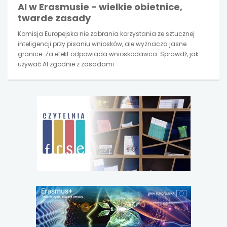
AI w Erasmusie - wielkie obietnice,
twarde zasady
Komisja Europejska nie zabrania korzystania ze sztucznej
inteligencji przy pisaniu wniosków, ale wyznacza jasne
granice. Za efekt odpowiada wnioskodawca. Sprawdź, jak
używać AI zgodnie z zasadami
uwaga,
link
otwiera
się
w
nowej
karcie