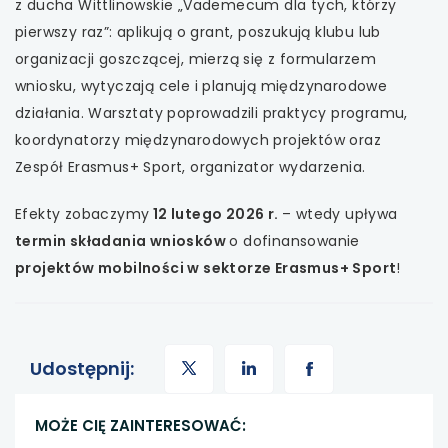
z ducha Wittlinowskie „Vademecum dla tych, którzy
pierwszy raz”: aplikują o grant, poszukują klubu lub
organizacji goszczącej, mierzą się z formularzem
wniosku, wytyczają cele i planują międzynarodowe
działania. Warsztaty poprowadzili praktycy programu,
koordynatorzy międzynarodowych projektów oraz
Zespół Erasmus+ Sport, organizator wydarzenia.
Efekty zobaczymy
12 lutego 2026 r.
– wtedy upływa
termin składania wniosków
o dofinansowanie
projektów mobilności w sektorze Erasmus+ Sport
!
uwaga,
uwaga,
uwaga,
Udostępnij:
link
link
link
MOŻE CIĘ ZAINTERESOWAĆ: