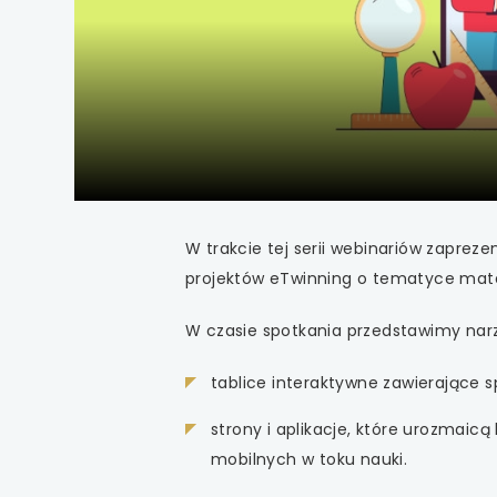
uwaga, link otwiera
uwaga, link otwiera
uwaga, link otwiera
uwaga, link otwiera
uwaga, link otwiera
W trakcie tej serii webinariów zaprez
projektów eTwinning o tematyce mate
uwaga, link otwiera
W czasie spotkania przedstawimy narzę
uwaga, link otwiera
tablice interaktywne zawierające
uwaga, link otwiera
strony i aplikacje, które urozmaic
uwaga, link otwiera
mobilnych w toku nauki.