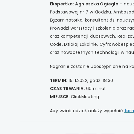
uwaga, link otwiera
Ekspertka: Agnieszka Ogiegło
– nauc
Podstawowej nr 7 w Kłodzku. Ambasad
uwaga, link otwiera
Egzaminatorka, konsultant ds. naucz
Prowadzi warsztaty i szkolenia oraz r
uwaga, link otwiera
oraz kompetencji kluczowych. Realizowa
Code, Działaj Lokalnie, Cyfrowobezpie
uwaga, link otwiera
oraz nowoczesnych technologii w nau
uwaga, link otwiera
Nagranie zostanie udostępnione na 
TERMIN:
15.11.2022, godz. 18:30
CZAS TRWANIA:
60 minut
MIEJSCE:
ClickMeeting
Aby wziąć udział, należy wypełnić
for