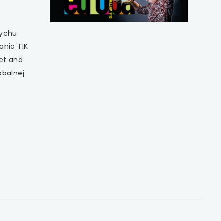
ychu.
ania TIK
eet and
obalnej