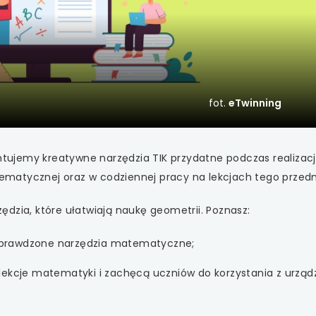
 się w nowej karcie
 się w nowej karcie
 się w nowej karcie
fot.
eTwinning
 się w nowej karcie
 się w nowej karcie
entujemy kreatywne narzędzia TIK przydatne podczas realizacj
matycznej oraz w codziennej pracy na lekcjach tego przed
 się w nowej karcie
dzia, które ułatwiają naukę geometrii. Poznasz:
 się w nowej karcie
 sprawdzone narzędzia matematyczne;
 się w nowej karcie
ą lekcje matematyki i zachęcą uczniów do korzystania z urzą
 się w nowej karcie