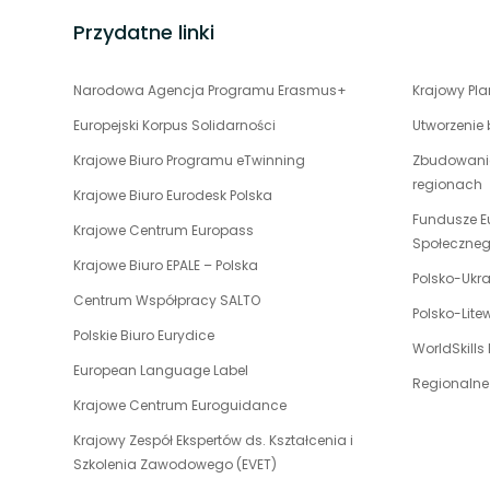
Przydatne linki
uwaga,
Narodowa Agencja Programu Erasmus+
Krajowy Pl
link
Europejski Korpus Solidarności
Utworzenie
otwiera
uwaga,
Krajowe Biuro Programu eTwinning
Zbudowanie
się
link
regionach
w
uwaga,
Krajowe Biuro Eurodesk Polska
otwiera
nowej
link
Fundusze E
uwaga,
Krajowe Centrum Europass
się
karcie
otwiera
Społeczne
link
w
uwaga,
Krajowe Biuro EPALE – Polska
się
otwiera
Polsko-Ukr
nowej
link
w
uwaga,
Centrum Współpracy SALTO
się
karcie
otwiera
Polsko-Lit
nowej
link
w
uwaga,
Polskie Biuro Eurydice
się
karcie
otwiera
WorldSkills
nowej
link
w
uwaga,
European Language Label
się
karcie
otwiera
Regionalne
nowej
link
w
uwaga,
Krajowe Centrum Euroguidance
się
karcie
otwiera
nowej
link
w
Krajowy Zespół Ekspertów ds. Kształcenia i
się
karcie
otwiera
nowej
uwaga,
Szkolenia Zawodowego (EVET)
w
się
karcie
link
nowej