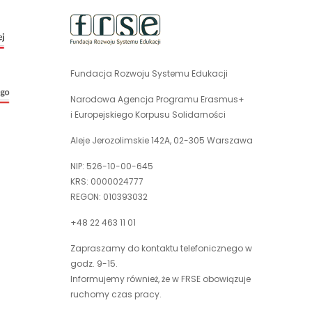
uwaga,
link
otwiera
się
Fundacja Rozwoju Systemu Edukacji
uwaga,
w
link
nowej
Narodowa Agencja Programu Erasmus+
otwiera
karcie
i Europejskiego Korpusu Solidarności
się
w
Aleje Jerozolimskie 142A, 02-305 Warszawa
nowej
NIP: 526-10-00-645
karcie
KRS: 0000024777
REGON: 010393032
+48 22 463 11 01
Zapraszamy do kontaktu telefonicznego w
godz. 9-15.
Informujemy również, że w FRSE obowiązuje
ruchomy czas pracy.