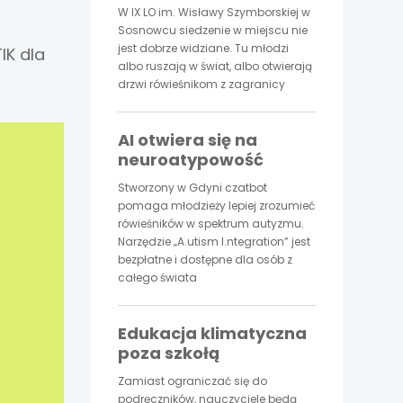
W IX LO im. Wisławy Szymborskiej w
Sosnowcu siedzenie w miejscu nie
jest dobrze widziane. Tu młodzi
IK dla
albo ruszają w świat, albo otwierają
drzwi rówieśnikom z zagranicy
AI otwiera się na
neuroatypowość
Stworzony w Gdyni czatbot
pomaga młodzieży lepiej zrozumieć
rówieśników w spektrum autyzmu.
Narzędzie „A.utism I.ntegration” jest
bezpłatne i dostępne dla osób z
całego świata
Edukacja klimatyczna
poza szkołą
Zamiast ograniczać się do
podręczników, nauczyciele będą