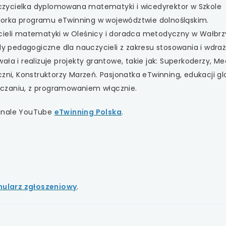
 się w nowej karcie
zycielka dyplomowana matematyki i wicedyrektor w Szkole
orka programu eTwinning w województwie dolnośląskim.
 się w nowej karcie
ycieli matematyki w Oleśnicy i doradca metodyczny w Wałbrz
ady pedagogiczne dla nauczycieli z zakresu stosowania i wdraż
 się w nowej karcie
ła i realizuje projekty grantowe, takie jak: Superkoderzy, M
czni, Konstruktorzy Marzeń. Pasjonatka eTwinning, edukacji gl
 się w nowej karcie
czaniu, z programowaniem włącznie.
 się w nowej karcie
kanale YouTube
eTwinning Polska
.
mularz zgłoszeniowy
.