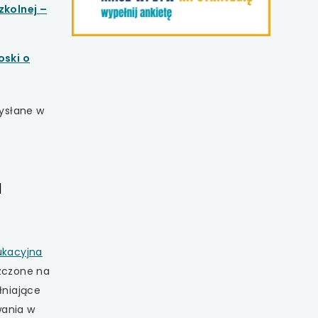
zkolnej –
oski o
ysłane w
a
ukacyjna
zczone na
łniające
wania w