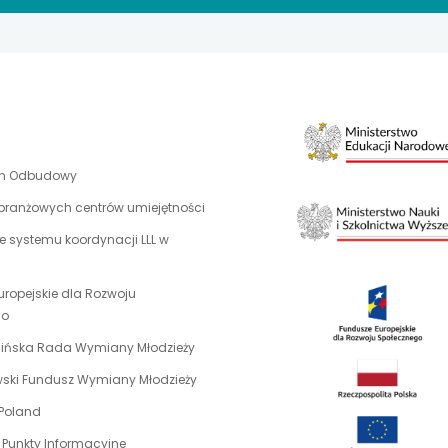
uwaga,
an Odbudowy
link
 branżowych centrów umiejętności
otwiera
 systemu koordynacji LLL w
się
w
nowej
uropejskie dla Rozwoju
karcie
uwaga,
go
link
uwaga,
aińska Rada Wymiany Młodzieży
otwiera
link
uwaga,
ewski Fundusz Wymiany Młodzieży
się
otwiera
link
w
uwaga,
 Poland
się
otwiera
nowej
link
w
 Punkty Informacyjne
się
karcie