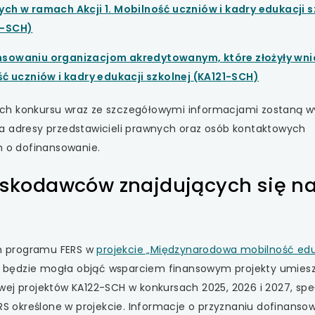
 się w nowej karcie
ch w ramach Akcji 1. Mobilność uczniów i kadry edukacji s
uwaga,
2-SCH)
 się w nowej karcie
link
sowaniu organizacjom akredytowanym, które złożyły wni
otwiera
 się w nowej karcie
uwaga,
ść uczniów i kadry edukacji szkolnej (KA121-SCH)
się
link
w
 się w nowej karcie
ch konkursu wraz ze szczegółowymi informacjami zostaną w
otwiera
nowej
a adresy przedstawicieli prawnych oraz osób kontaktowych
się
karcie
 się w nowej karcie
 o dofinansowanie.
w
nowej
oskodawców znajdujących się n
karcie
h programu FERS w
projekcie „Międzynarodowa mobilność ed
a,
 będzie mogła objąć wsparciem finansowym projekty umies
wej projektów KA122-SCH w konkursach 2025, 2026 i 2027, spe
era
ERS określone w projekcie. Informacje o przyznaniu dofinanso