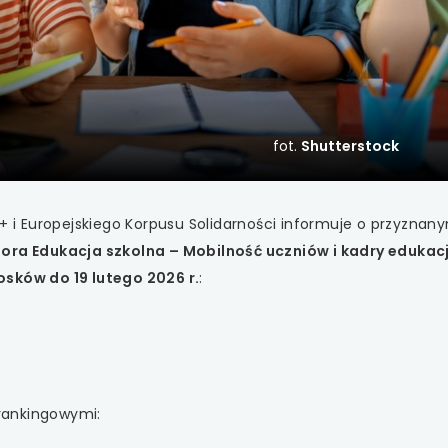
 się w nowej karcie
 się w nowej karcie
 się w nowej karcie
fot.
Shutterstock
 się w nowej karcie
 się w nowej karcie
i Europejskiego Korpusu Solidarności informuje o przyznan
ktora Edukacja szkolna – Mobilność uczniów i kadry edukacj
 się w nowej karcie
osków do 19 lutego 2026 r.
:
 się w nowej karcie
 się w nowej karcie
 się w nowej karcie
 rankingowymi: