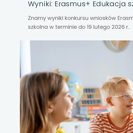
uwaga, link otwiera
Wyniki: Erasmus+ Edukacja sz
uwaga, link otwiera
Znamy wyniki konkursu wniosków Erasm
szkolna w terminie do 19 lutego 2026 r.
uwaga, link otwiera
uwaga, link otwiera
uwaga, link otwiera
uwaga, link otwiera
uwaga, link otwiera
uwaga, link otwiera
uwaga, link otwiera