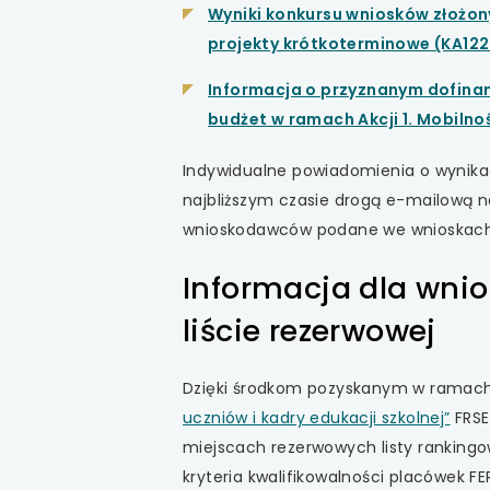
uwaga, link otwiera
Wyniki konkursu wniosków złożony
projekty krótkoterminowe (KA12
uwaga, link otwiera
Informacja o przyznanym dofinan
uwaga, link otwiera
budżet w ramach Akcji 1. Mobilno
uwaga, link otwiera
Indywidualne powiadomienia o wynika
najbliższym czasie drogą e-mailową n
uwaga, link otwiera
wnioskodawców podane we wnioskach
Informacja dla wni
liście rezerwowej
Dzięki środkom pozyskanym w ramac
uwag
uczniów i kadry edukacji szkolnej”
FRSE
link
miejscach rezerwowych listy rankingo
otwi
kryteria kwalifikowalności placówek F