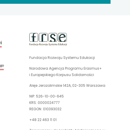
uwaga,
link
otwiera
się
Fundacja Rozwoju Systemu Edukacji
uwaga,
w
link
nowej
Narodowa Agencja Programu Erasmus+
otwiera
karcie
i Europejskiego Korpusu Solidarności
się
w
Aleje Jerozolimskie 142A, 02-305 Warszawa
nowej
NIP: 526-10-00-645
karcie
KRS: 0000024777
REGON: 010393032
+48 22 463 11 01