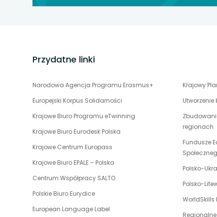
stopka
strony
Przydatne linki
uwaga,
Narodowa Agencja Programu Erasmus+
Krajowy Pl
link
Europejski Korpus Solidarności
Utworzenie
otwiera
uwaga,
Krajowe Biuro Programu eTwinning
Zbudowanie
się
link
regionach
w
uwaga,
Krajowe Biuro Eurodesk Polska
otwiera
nowej
link
Fundusze E
uwaga,
Krajowe Centrum Europass
się
karcie
otwiera
Społeczne
link
w
uwaga,
Krajowe Biuro EPALE – Polska
się
otwiera
Polsko-Ukr
nowej
link
w
uwaga,
Centrum Współpracy SALTO
się
karcie
otwiera
Polsko-Lit
nowej
link
w
uwaga,
Polskie Biuro Eurydice
się
karcie
otwiera
WorldSkills
nowej
link
w
uwaga,
European Language Label
się
karcie
otwiera
Regionalne
nowej