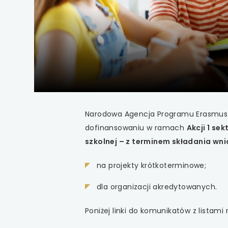
uwaga, link otwiera
uwaga, link otwiera
uwaga, link otwiera
uwaga, link otwiera
uwaga, link otwiera
Narodowa Agencja Programu Erasmus+ 
dofinansowaniu w ramach
Akcji 1 se
uwaga, link otwiera
szkolnej – z terminem składania wni
uwaga, link otwiera
na projekty krótkoterminowe;
uwaga, link otwiera
dla organizacji akredytowanych.
uwaga, link otwiera
Poniżej linki do komunikatów z listami