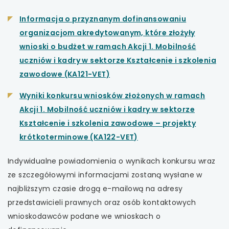
uwaga, link otwiera się w nowej karcie
Informacja o przyznanym dofinansowaniu
organizacjom akredytowanym, które złożyły
uwaga, link otwiera się w nowej karcie
wnioski o budżet w ramach Akcji 1. Mobilność
uczniów i kadry w sektorze Kształcenie i szkolenia
uwaga, link otwiera się w nowej karcie
uwaga,
zawodowe (KA121-VET)
link
uwaga, link otwiera się w nowej karcie
Wyniki konkursu wniosków złożonych w ramach
otwiera
Akcji 1. Mobilność uczniów i kadry w sektorze
się
Kształcenie i szkolenia zawodowe – projekty
w
uwaga,
krótkoterminowe (KA122-VET)
nowej
link
karcie
Indywidualne powiadomienia o wynikach konkursu wraz
otwiera
ze szczegółowymi informacjami zostaną wysłane w
się
najbliższym czasie drogą e-mailową na adresy
w
przedstawicieli prawnych oraz osób kontaktowych
nowej
wnioskodawców podane we wnioskach o
karcie