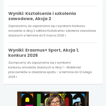
karcie
karcie
karcie
Wyniki: Kształcenie i szkolenia
zawodowe, Akcja 2
Zapraszamy do zapoznania się z wynikami konkursu
wniosków w Akcji 2 sektora Kształcenie i szkolenia zawodowe
złożonych w terminie do 5 marca 2026 r.
Wyniki: Erasmus+ Sport, Akcja 1,
konkurs 2026
Zachęcamy do zapoznania się z wynikami
konkursu wniosków złożonych w Akcji 1 – Mobilność
pracowników w dziedzinie sportu – w terminie do 12 lutego
2026 r.
uwaga,
link
otwiera