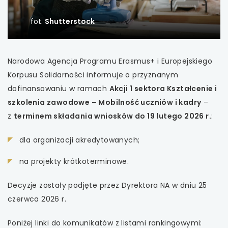
uwaga, link otwiera się w nowej karcie
fot.
Shutterstock
uwaga, link otwiera się w nowej karcie
Narodowa Agencja Programu Erasmus+ i Europejskiego
uwaga, link otwiera się w nowej karcie
Korpusu Solidarności informuje o przyznanym
dofinansowaniu w ramach
Akcji 1 sektora Kształcenie i
uwaga, link otwiera się w nowej karcie
szkolenia zawodowe – Mobilność uczniów i kadry
–
z
terminem składania wniosków do 19 lutego 2026 r.
:
uwaga, link otwiera się w nowej karcie
dla organizacji akredytowanych;
uwaga, link otwiera się w nowej karcie
na projekty krótkoterminowe.
uwaga, link otwiera się w nowej karcie
Decyzje zostały podjęte przez Dyrektora NA w dniu 25
uwaga, link otwiera się w nowej karcie
czerwca 2026 r.
uwaga, link otwiera się w nowej karcie
Poniżej linki do komunikatów z listami rankingowymi: