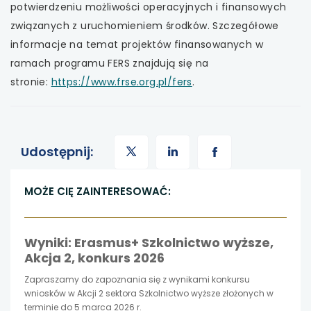
potwierdzeniu możliwości operacyjnych i finansowych
w
związanych z uruchomieniem środków. Szczegółowe
nowej
informacje na temat projektów finansowanych w
karcie
ramach programu FERS znajdują się na
uwaga,
stronie:
https://www.frse.org.pl/fers
.
link
otwiera
się
uwaga,
uwaga,
uwaga,
Udostępnij:
w
nowej
link
link
link
MOŻE CIĘ ZAINTERESOWAĆ:
karcie
otwiera
otwiera
otwiera
Wyniki: Erasmus+ Szkolnictwo wyższe,
się
się
się
Akcja 2, konkurs 2026
w
w
w
Zapraszamy do zapoznania się z wynikami konkursu
wniosków w Akcji 2 sektora Szkolnictwo wyższe złożonych w
nowej
nowej
nowej
terminie do 5 marca 2026 r.