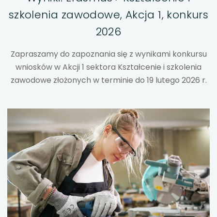
szkolenia zawodowe, Akcja 1, konkurs
uwaga, link otwiera się w nowej karcie
2026
uwaga, link otwiera się w nowej karcie
Zapraszamy do zapoznania się z wynikami konkursu
uwaga, link otwiera się w nowej karcie
wniosków w Akcji 1 sektora Kształcenie i szkolenia
zawodowe złożonych w terminie do 19 lutego 2026 r.
uwaga, link otwiera się w nowej karcie
uwaga, link otwiera się w nowej karcie
uwaga, link otwiera się w nowej karcie
uwaga, link otwiera się w nowej karcie
uwaga, link otwiera się w nowej karcie
uwaga, link otwiera się w nowej karcie