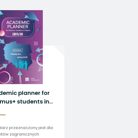
 się w nowej karcie
 się w nowej karcie
 się w nowej karcie
 się w nowej karcie
 się w nowej karcie
emic planner for
mus+ students in
and 2019/2020
darz przeznaczony jest dla
ntów zagranicznych