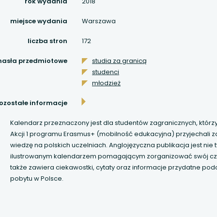
 się w nowej karcie
rok wydania
2018
miejsce wydania
Warszawa
 się w nowej karcie
liczba stron
172
 się w nowej karcie
hasła przedmiotowe
studia za granicą
studenci
 się w nowej karcie
młodzież
 się w nowej karcie
ozostałe informacje
 się w nowej karcie
Kalendarz przeznaczony jest dla studentów zagranicznych, któr
Akcji 1 programu Erasmus+ (mobilność edukacyjna) przyjechali
wiedzę na polskich uczelniach. Anglojęzyczna publikacja jest nie t
 się w nowej karcie
ilustrowanym kalendarzem pomagającym zorganizować swój cza
także zawiera ciekawostki, cytaty oraz informacje przydatne pod
 się w nowej karcie
pobytu w Polsce.
 się w nowej karcie