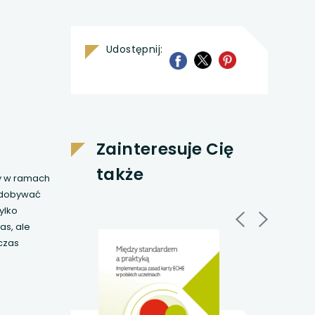
Udostępnij:
uwaga, link otwiera 
uwaga, link otwiera s
uwaga, link otwi
Zainteresuje Cię
także
zy w ramach
 zdobywać
ylko
s, ale
czas