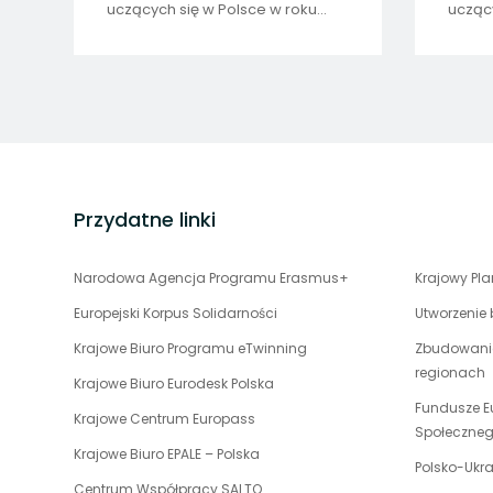
uczących się w Polsce w roku
uczący
akademickim 2020/21 w ramach
akade
Akcji 1 pogramu Erasmus+
Akcji
stopka
strony
Przydatne linki
uwaga,
Narodowa Agencja Programu Erasmus+
Krajowy Pl
link
Europejski Korpus Solidarności
Utworzenie
otwiera
uwaga,
Krajowe Biuro Programu eTwinning
Zbudowanie
się
link
regionach
w
uwaga,
Krajowe Biuro Eurodesk Polska
otwiera
nowej
link
Fundusze E
uwaga,
Krajowe Centrum Europass
się
karcie
otwiera
Społeczne
link
w
uwaga,
Krajowe Biuro EPALE – Polska
się
otwiera
Polsko-Ukr
nowej
link
w
uwaga,
Centrum Współpracy SALTO
się
karcie