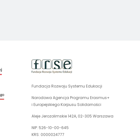
uwaga,
link
otwiera
się
Fundacja Rozwoju Systemu Edukacji
uwaga,
w
link
nowej
Narodowa Agencja Programu Erasmus+
otwiera
karcie
i Europejskiego Korpusu Solidarności
się
w
Aleje Jerozolimskie 142A, 02-305 Warszawa
nowej
NIP: 526-10-00-645
karcie
KRS: 0000024777