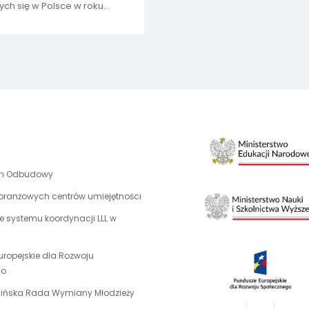
ch się w Polsce w roku
mickim 2019/20 w ramach
 1 pogramu Erasmus+
uwaga,
an Odbudowy
link
 branżowych centrów umiejętności
otwiera
 systemu koordynacji LLL w
się
w
nowej
uropejskie dla Rozwoju
karcie
uwaga,
go
link
uwaga,
aińska Rada Wymiany Młodzieży
otwiera
link