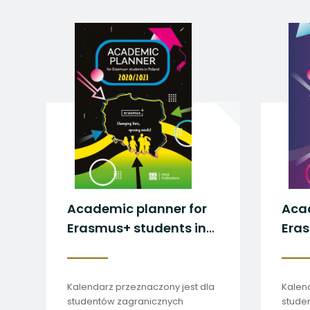
uwaga, link otwiera
uwaga, link otwiera
uwaga, link otwiera
uwaga, link otwiera
uwaga, link otwiera
Academic planner for
Acad
Erasmus+ students in
Eras
Poland 2021-21
Pol
Kalendarz przeznaczony jest dla
Kalen
studentów zagranicznych
stude