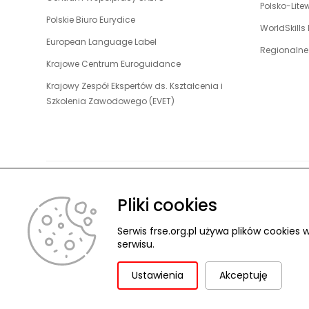
otwiera
Polsko-Lit
nowej
link
w
uwaga,
Polskie Biuro Eurydice
się
karcie
otwiera
WorldSkills
nowej
link
w
uwaga,
European Language Label
się
karcie
otwiera
Regionalne
nowej
link
w
uwaga,
Krajowe Centrum Euroguidance
się
karcie
otwiera
nowej
link
w
Krajowy Zespół Ekspertów ds. Kształcenia i
się
karcie
otwiera
nowej
uwaga,
Szkolenia Zawodowego (EVET)
w
się
karcie
link
nowej
w
otwiera
karcie
nowej
się
karcie
w
nowej
karcie
Pliki cookies
O FUNDACJ
© 2026 Fundacja Rozwoju Systemu Edukacji
Pliki cookies
Ochrona danych osobowych
Serwis frse.org.pl używa plików cookie
Deklaracja dostępności
ZGŁASZANIE NARUSZEŃ
serwisu.
Ustawienia
Akceptuję