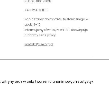
REGON: 010393032
+48 22 463 11 01
Zapraszamy do kontaktu telefonicznego w
godz. 9-15.
Informujemy również, że w FRSE obowiązuje
ruchomy czas pracy.
kontakt@frse.org.pl
óć do góry
uwaga,
Projekt i realizacja:
link
otwiera
 z witryny oraz w celu tworzenia anonimowych statystyk
się
w
nowej
karcie