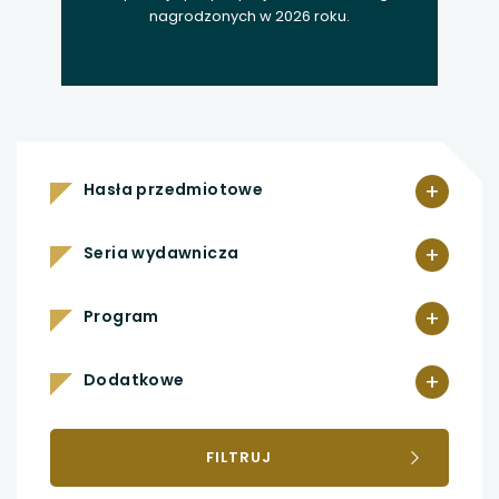
nagrodzonych w 2026 roku.
+
Hasła przedmiotowe
+
Seria wydawnicza
+
Program
+
Dodatkowe
FILTRUJ