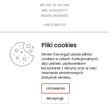
NIP: 526-10-00-645
KRS: 0000024777
REGON: 010393032
+48 22 463 11 01
Zapraszamy do kontaktu telefonicznego w godz. 9-15.
Informujemy również, że w FRSE obowiązuje ruchomy czas pracy.
Pliki cookies
kontakt@frse.org.pl
Serwis frse.org.pl używa plików
cookies w celach funkcjonalnych,
aby ułatwić użytkownikom
korzystanie z witryny oraz w celu
tworzenia anonimowych
© 2026 Fundacja Rozwoju Systemu Edukacji
statystyk serwisu.
Pliki cookies
Ochrona danych osobowych
Deklaracja dostępności
ZGŁASZANIE NARUSZEŃ
Ustawienia
Akceptuję
uwaga,
Projekt i realizacja:
link
otwiera