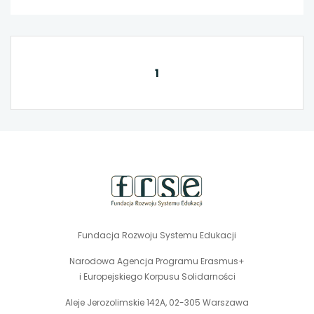
1
stopka
strony
Fundacja Rozwoju Systemu Edukacji
Narodowa Agencja Programu Erasmus+
i Europejskiego Korpusu Solidarności
Aleje Jerozolimskie 142A, 02-305 Warszawa