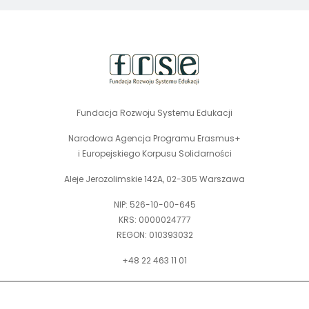
globalne wyzwania.
stopka
strony
Fundacja Rozwoju Systemu Edukacji
Narodowa Agencja Programu Erasmus+
i Europejskiego Korpusu Solidarności
Aleje Jerozolimskie 142A, 02-305 Warszawa
NIP: 526-10-00-645
KRS: 0000024777
REGON: 010393032
+48 22 463 11 01
Zapraszamy do kontaktu telefonicznego w godz. 9-15.
Informujemy również, że w FRSE obowiązuje ruchomy czas pracy.