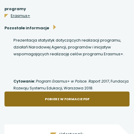
programy
uwaga, link otwiera się w nowej karcie
Erasmus+
uwaga, link otwiera się w nowej karcie
Pozostałe informacje
uwaga, link otwiera się w nowej karcie
Prezentacja statystyk dotyczących realizacji programu,
działań Narodowej Agencji, programów i inicjatyw
wspomagających realizację celów programu Erasmus+.
uwaga, link otwiera się w nowej karcie
Cytowanie:
Program Erasmus+ w Polsce. Raport 2017
, Fundacja
Rozwoju Systemu Edukacji, Warszawa 2018.
POBIERZ W FORMACIE PDF