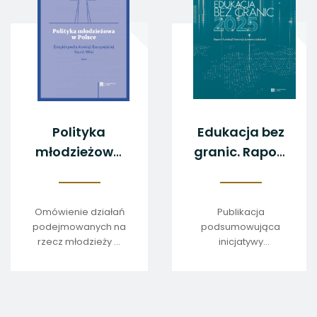
Polityka
Edukacja bez
młodzieżowa
granic. Raport
w Polsce.
FRSE 2025
Encyklopedia
Komisji
Omówienie działań
Publikacja
podejmowanych na
podsumowująca
Europejskiej
rzecz młodzieży w
inicjatywy
Youth Wiki.
trzech obszarach:
realizowane przez
Tom 2
zdrowie i dobre
FRSE w 2025 roku.
samopoczucie,
kreatywność i
kultura oraz