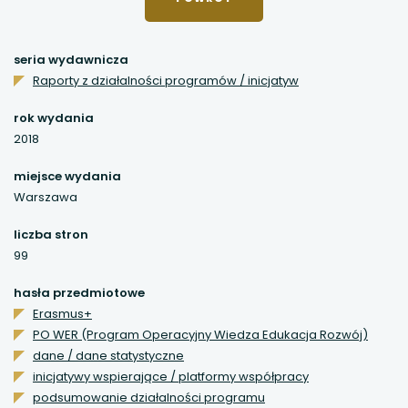
link
otwiera
uwaga, link otwiera się w nowej karcie
się
CZYTELNI
w
seria wydawnicza
nowej
uwaga, link otwiera się w nowej karcie
Raporty z działalności programów / inicjatyw
karcie
rok wydania
uwaga, link otwiera się w nowej karcie
2018
uwaga, link otwiera się w nowej karcie
miejsce wydania
Warszawa
uwaga, link otwiera się w nowej karcie
liczba stron
99
uwaga, link otwiera się w nowej karcie
hasła przedmiotowe
uwaga, link otwiera się w nowej karcie
Erasmus+
PO WER (Program Operacyjny Wiedza Edukacja Rozwój)
uwaga, link otwiera się w nowej karcie
dane / dane statystyczne
inicjatywy wspierające / platformy współpracy
uwaga, link otwiera się w nowej karcie
podsumowanie działalności programu