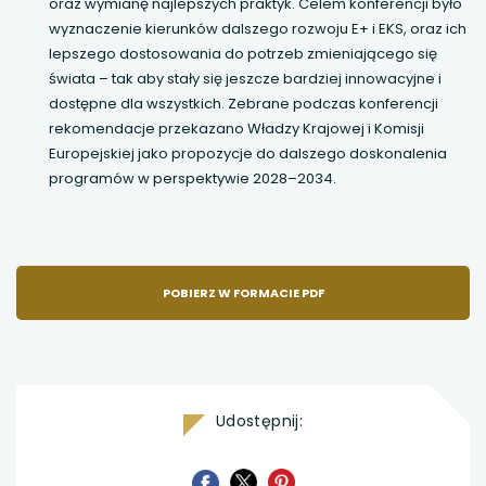
oraz wymianę najlepszych praktyk. Celem konferencji było
wyznaczenie kierunków dalszego rozwoju E+ i EKS, oraz ich
lepszego dostosowania do potrzeb zmieniającego się
świata – tak aby stały się jeszcze bardziej innowacyjne i
dostępne dla wszystkich. Zebrane podczas konferencji
rekomendacje przekazano Władzy Krajowej i Komisji
Europejskiej jako propozycje do dalszego doskonalenia
programów w perspektywie 2028–2034.
POBIERZ W FORMACIE PDF
Udostępnij:
uwaga,
uwaga,
uwaga,