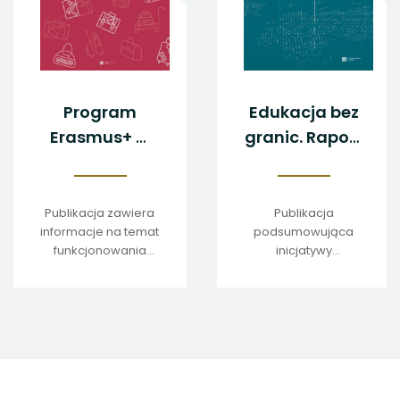
Program
Edukacja bez
Erasmus+ w
granic. Raport
Polsce. Raport
FRSE 2025
2018
Publikacja zawiera
Publikacja
informacje na temat
podsumowująca
funkcjonowania
inicjatywy
programu
realizowane przez
Erasmus+ w Polsce
FRSE w 2025 roku.
w 2018 r.
stopka
strony