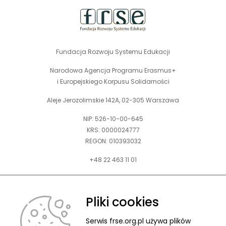
Fundacja Rozwoju Systemu Edukacji
Narodowa Agencja Programu Erasmus+
i Europejskiego Korpusu Solidarności
Aleje Jerozolimskie 142A, 02-305 Warszawa
NIP: 526-10-00-645
KRS: 0000024777
REGON: 010393032
+48 22 463 11 01
Zapraszamy do kontaktu telefonicznego w godz. 9-15.
Informujemy również, że w FRSE obowiązuje ruchomy czas pracy.
Pliki cookies
kontakt@frse.org.pl
Serwis frse.org.pl używa plików