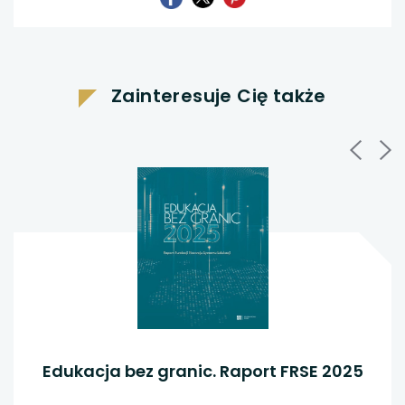
link
link
link
otwiera
otwiera
otwiera
się
się
się
w
w
w
nowej
nowej
Zainteresuje Cię także
karcie
karcie
nowej
karcie
Edukacja bez granic. Raport FRSE 2025