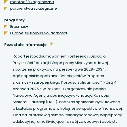
mobilność zagraniczna
partnerstwa strategiczne
uwaga, link otwiera się w nowej karcie
programy
uwaga, link otwiera się w nowej karcie
Erasmus+
Europejski Korpus Solidarności
uwaga, link otwiera się w nowej karcie
Pozostałe informacje
uwaga, link otwiera się w nowej karcie
Raport jest podsumowaniem konferencji „Dialog o
Przyszłości Edukacji i Współpracy Międzynarodowej –
spojrzenie praktyków na perspektywę 2028–2034:
ogólnopolskie spotkanie Beneficjentów Programu
Erasmus+ i Europejskiego Korpusu Solidarności”, którą 4
czerwca 2025 r. w Poznaniu zorganizowała polska
Narodowa Agencja obu inicjatyw, Fundacja Rozwoju
Systemu Edukacji (FRSE). Podczas spotkania dyskutowano
o kształcie programów w kolejnej perspektywie finansowej.
Oba od lat stanowią symbol międzynarodowej współpracy
edukacyjnej, umożliwiającej rozwój zawodowy i osobisty