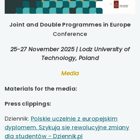
uwaga, link otwiera się w nowej karcie
Joint and Double Programmes in Europe
uwaga, link otwiera się w nowej karcie
Conference
uwaga, link otwiera się w nowej karcie
25-27 November 2025 | Lodz University of
uwaga, link otwiera się w nowej karcie
Technology, Poland
Media
uwaga, link otwiera się w nowej karcie
Materials for the media:
uwaga, link otwiera się w nowej karcie
Press clippings:
uwaga, link otwiera się w nowej karcie
Dziennik:
Polskie uczelnie z europejskim
uwaga, link otwiera się w nowej karcie
dyplomem. Szykują się rewolucyjne zmiany
uwaga,
uwaga, link otwiera się w nowej karcie
dla studentów - Dziennik.pl