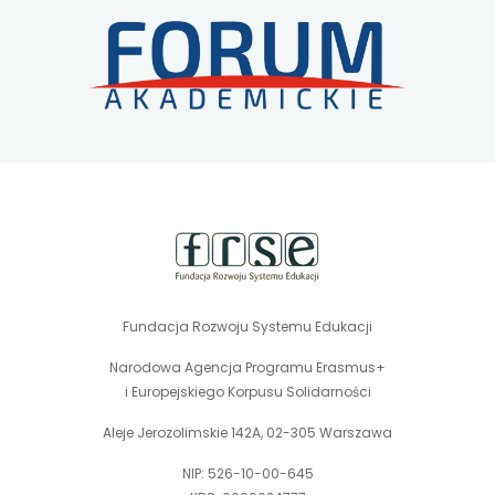
karcie
uwaga,
link
otwiera
się
w
stopka
nowej
strony
karcie
Fundacja Rozwoju Systemu Edukacji
Narodowa Agencja Programu Erasmus+
i Europejskiego Korpusu Solidarności
Aleje Jerozolimskie 142A, 02-305 Warszawa
NIP: 526-10-00-645