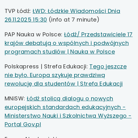
link
TVP Łódź:
ŁWD: Łódzkie Wiadomości Dnia
uwaga, link otwiera się w nowej karcie
otwiera
uwaga,
26.11.2025 15:30
(info at 7 minute)
się
uwaga, link otwiera się w nowej karcie
link
w
PAP Nauka w Polsce:
Łódź/ Przedstawiciele 17
otwiera
nowej
uwaga, link otwiera się w nowej karcie
krajów debatują o wspólnych i podwójnych
się
karcie
uwaga,
programach studiów | Nauka w Polsce
w
uwaga, link otwiera się w nowej karcie
link
nowej
Polskapress | Strefa Edukacji:
Tego jeszcze
otwiera
karcie
uwaga, link otwiera się w nowej karcie
nie było. Europa szykuje prawdziwą
się
uwag
rewolucję dla studentów | Strefa Edukacji
w
uwaga, link otwiera się w nowej karcie
link
nowej
MNiSW:
Łódź stolicą dialogu o nowych
otwie
karcie
uwaga, link otwiera się w nowej karcie
europejskich standardach edukacyjnych -
się
Ministerstwo Nauki i Szkolnictwa Wyższego -
w
uwaga, link otwiera się w nowej karcie
uwaga,
Portal Gov.pl
nowe
link
uwaga, link otwiera się w nowej karcie
karci