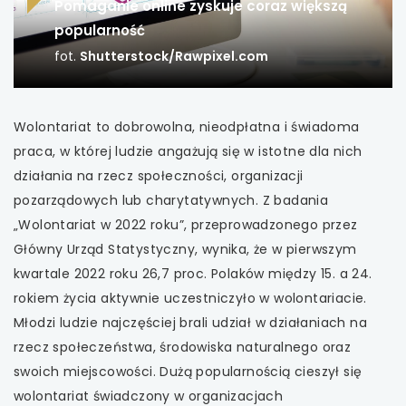
Pomaganie online zyskuje coraz większą
uwaga, link otwiera się w nowej karcie
popularność
fot.
Shutterstock/Rawpixel.com
uwaga, link otwiera się w nowej karcie
uwaga, link otwiera się w nowej karcie
Wolontariat to dobrowolna, nieodpłatna i świadoma
praca, w której ludzie angażują się w istotne dla nich
uwaga, link otwiera się w nowej karcie
działania na rzecz społeczności, organizacji
pozarządowych lub charytatywnych. Z badania
uwaga, link otwiera się w nowej karcie
„Wolontariat w 2022 roku”, przeprowadzonego przez
Główny Urząd Statystyczny, wynika, że w pierwszym
uwaga, link otwiera się w nowej karcie
kwartale 2022 roku 26,7 proc. Polaków między 15. a 24.
rokiem życia aktywnie uczestniczyło w wolontariacie.
uwaga, link otwiera się w nowej karcie
Młodzi ludzie najczęściej brali udział w działaniach na
uwaga, link otwiera się w nowej karcie
rzecz społeczeństwa, środowiska naturalnego oraz
swoich miejscowości. Dużą popularnością cieszył się
uwaga, link otwiera się w nowej karcie
wolontariat świadczony w organizacjach