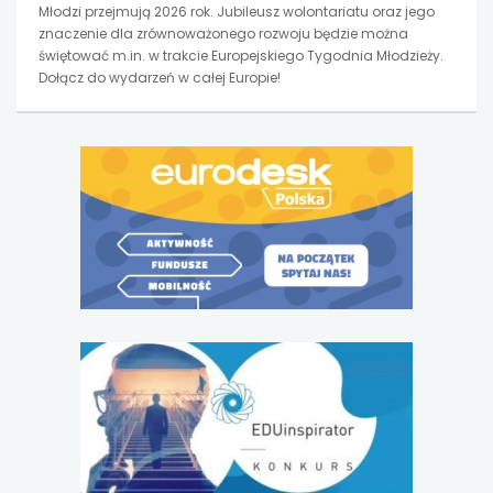
Młodzi przejmują 2026 rok. Jubileusz wolontariatu oraz jego
znaczenie dla zrównoważonego rozwoju będzie można
świętować m.in. w trakcie Europejskiego Tygodnia Młodzieży.
Dołącz do wydarzeń w całej Europie!
uwaga,
link
otwiera
się
w
nowej
karcie
uwaga,
link
otwiera
się
w
nowej
karcie