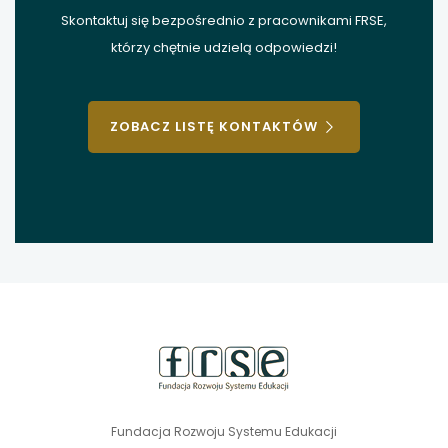
Skontaktuj się bezpośrednio z pracownikami FRSE,
którzy chętnie udzielą odpowiedzi!
ZOBACZ LISTĘ KONTAKTÓW
stopka
strony
Fundacja Rozwoju Systemu Edukacji