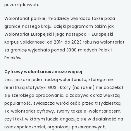
pozarządowych.
uwaga, link otwiera się w nowej karcie
Wolontariat polskiej młodzieży wykracza także poza
uwaga, link otwiera się w nowej karcie
granice naszego kraju. Dzięki programom takim jak
Wolontariat Europejski i jego następca – Europejski
uwaga, link otwiera się w nowej karcie
Korpus Solidarności od 2014 do 2023 roku na wolontariat
za granicę wyjechało ponad 3300 młodych Polek i
uwaga, link otwiera się w nowej karcie
Polaków.
Cyfrowy wolontariusz może więcej!
Jest jeszcze jeden rodzaj wolontariatu, którego nie
rejestrują statystyki GUS i który (na razie!) nie doczekał
się szerokiego opracowania, a zdobywa coraz większą
popularność, zwłaszcza wśród osób przed trzydziestką.
To wolontariat cyfrowy, zwany także e-wolontariatem,
czyli taki, w którym ludzie angażują się w działalność na
rzecz społeczności, organizacji pozarządowych,