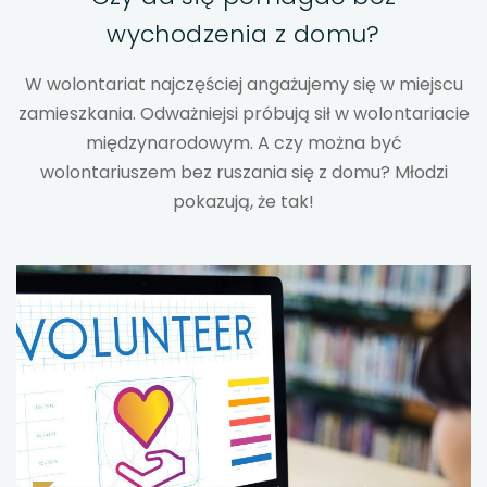
wychodzenia z domu?
uwaga, link otwiera się w nowej karcie
W wolontariat najczęściej angażujemy się w miejscu
uwaga, link otwiera się w nowej karcie
zamieszkania. Odważniejsi próbują sił w wolontariacie
uwaga, link otwiera się w nowej karcie
międzynarodowym. A czy można być
wolontariuszem bez ruszania się z domu? Młodzi
uwaga, link otwiera się w nowej karcie
pokazują, że tak!
uwaga, link otwiera się w nowej karcie
uwaga, link otwiera się w nowej karcie
uwaga, link otwiera się w nowej karcie
uwaga, link otwiera się w nowej karcie
uwaga, link otwiera się w nowej karcie