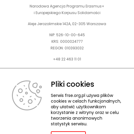
Narodowa Agencja Programu Erasmus+
i Europejskiego Korpusu Solidarności
Aleje Jerozolimskie 142A, 02-305 Warszawa
NIP: 526-10-00-645
KRS: 0000024777
REGON: 010393032
+48 22 463 11 01
Zapraszamy do kontaktu telefonicznego w godz. 9-15.
Informujemy również, że w FRSE obowiązuje ruchomy czas pracy.
Pliki cookies
kontakt@frse.org.pl
Serwis frse.org.pl używa plików
cookies w celach funkcjonalnych,
aby ułatwić użytkownikom
korzystanie z witryny oraz w celu
tworzenia anonimowych
© 2026 Fundacja Rozwoju Systemu Edukacji
statystyk serwisu.
Pliki cookies
Ochrona danych osobowych
Deklaracja dostępności
ZGŁASZANIE NARUSZEŃ