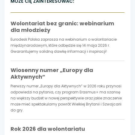
MOŻE CIĘ ZAINTERESOWAĆ:
otwiera
otwiera
otwiera
Wolontariat bez granic: webinarium
się
się
się
dla młodzieży
w
w
w
Eurodesk Polska zaprasza na webinarium o wolontariacie
międzynarodowym, które odbędzie się 14 maja 2026 r.
nowej
nowej
nowej
Gwarantujemy solidną dawkę informacji i inspiracji!
karcie
karcie
karcie
Wiosenny numer „Europy dla
Aktywnych”
Pierwszy numer „Europy dla Aktywnych” w 2026 roku przynosi
odpowiedzi na pytania, czy program Erasmus+ ma szansę
na większy budżet w nowej perspektywie oraz jakie znaczenie
może mieć spektakularny powrót Wielkiej Brytanii i Szwajcarii
do gry.
Rok 2026 dla wolontariatu