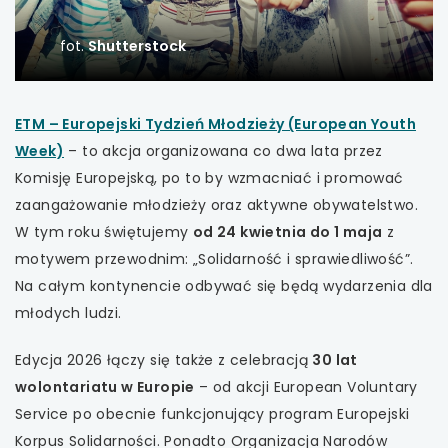
uwaga, link otwiera się w nowej karcie
fot.
Shutterstock
uwaga, link otwiera się w nowej karcie
ETM – Europejski Tydzień Młodzieży (European Youth
uwaga, link otwiera się w nowej karcie
uwaga,
Week)
– to akcja organizowana co dwa lata przez
link
Komisję Europejską, po to by wzmacniać i promować
uwaga, link otwiera się w nowej karcie
otwiera
zaangażowanie młodzieży oraz aktywne obywatelstwo.
się
W tym roku świętujemy
od 24 kwietnia do 1 maja
z
uwaga, link otwiera się w nowej karcie
w
motywem przewodnim: „Solidarność i sprawiedliwość”.
uwaga, link otwiera się w nowej karcie
nowej
Na całym kontynencie odbywać się będą wydarzenia dla
karcie
młodych ludzi.
uwaga, link otwiera się w nowej karcie
Edycja 2026 łączy się także z celebracją
30 lat
uwaga, link otwiera się w nowej karcie
wolontariatu w Europie
– od akcji European Voluntary
Service po obecnie funkcjonujący program Europejski
uwaga, link otwiera się w nowej karcie
Korpus Solidarności. Ponadto Organizacja Narodów