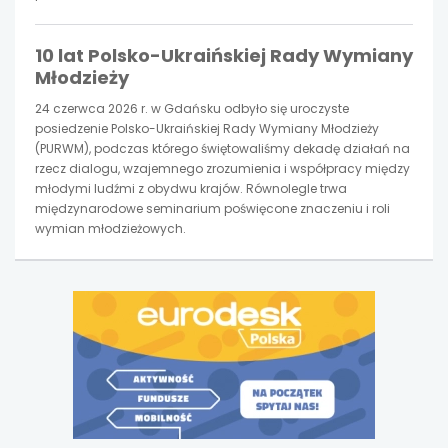
10 lat Polsko-Ukraińskiej Rady Wymiany
Młodzieży
24 czerwca 2026 r. w Gdańsku odbyło się uroczyste
posiedzenie Polsko-Ukraińskiej Rady Wymiany Młodzieży
(PURWM), podczas którego świętowaliśmy dekadę działań na
rzecz dialogu, wzajemnego zrozumienia i współpracy między
młodymi ludźmi z obydwu krajów. Równolegle trwa
międzynarodowe seminarium poświęcone znaczeniu i roli
wymian młodzieżowych.
uwaga,
link
otwiera
się
w
nowej
karcie