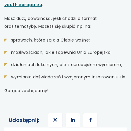
uwaga,
youth.europa.eu
.
link
Masz dużą dowolność, jeśli chodzi o format
otwiera
oraz tematykę. Możesz się skupić np. na:
się
w
sprawach, które są dla Ciebie ważne;
nowej
karcie
możliwościach, jakie zapewnia Unia Europejska;
działaniach lokalnych, ale z europejskim wymiarem;
wymianie doświadczeń i wzajemnym inspirowaniu się.
Gorąco zachęcamy!
uwaga,
uwaga,
uwaga,
Udostępnij: