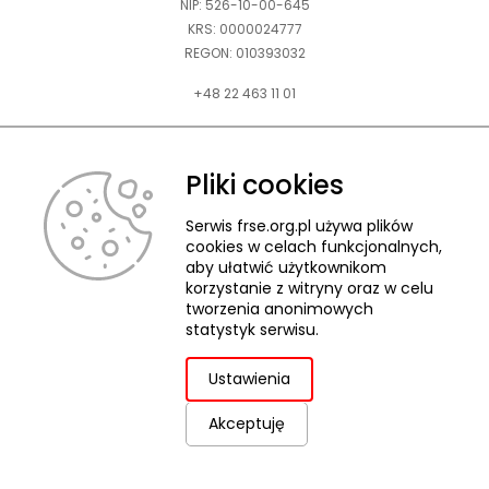
NIP: 526-10-00-645
KRS: 0000024777
REGON: 010393032
+48 22 463 11 01
Zapraszamy do kontaktu telefonicznego w godz. 9-15.
Informujemy również, że w FRSE obowiązuje ruchomy czas pracy.
Pliki cookies
kontakt@frse.org.pl
Serwis frse.org.pl używa plików
cookies w celach funkcjonalnych,
aby ułatwić użytkownikom
korzystanie z witryny oraz w celu
tworzenia anonimowych
© 2026 Fundacja Rozwoju Systemu Edukacji
statystyk serwisu.
Pliki cookies
Ochrona danych osobowych
Deklaracja dostępności
ZGŁASZANIE NARUSZEŃ
Ustawienia
Akceptuję
uwaga,
Projekt i realizacja:
link
otwiera
się