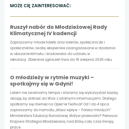
link
link
link
MOŻE CIĘ ZAINTERESOWAĆ:
otwiera
otwiera
otwiera
Ruszył nabór do Młodzieżowej Rady
się
się
się
Klimatycznej IV kadencji
w
w
w
Zapraszamy młode liderki oraz liderów, społeczniczki i
społeczników, osoby eksperckie zaangażowane w działania
nowej
nowej
nowej
w obszarze klimatu i środowiska do udziału w
rekrutacji. Zbieranie zgłoszeń trwa do 16 sierpnia 2026 roku.
karcie
karcie
karcie
O młodzieży w rytmie muzyki –
spotkajmy się w Gdyni!
Latem nie zwalniamy tempa i staramy się wykorzystać każdą
okazję, by dotrzeć do Was z istotnymi informacjami. Dlatego
spotkamy się również na Open’er Festival! Od 1 do 4 lipca
zapraszamy do namiotu „Masz wpływ – Polska młodych”
Ministerstwa Edukacji Narodowej. Motyw przewodni? Pierwsza
Krajowa Strategia Młodzieżowa, nad którą cały czas trwają
prace.