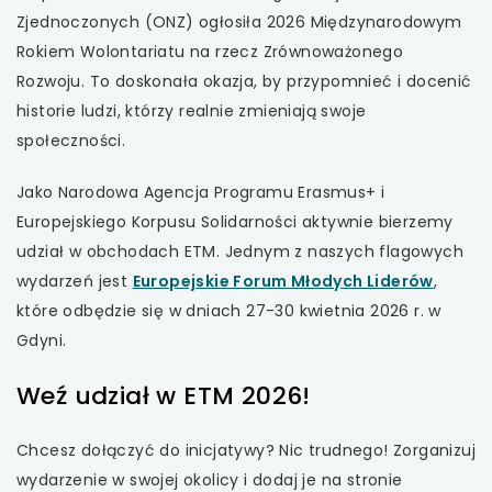
Zjednoczonych (ONZ) ogłosiła 2026 Międzynarodowym
uwaga, link otwiera się w nowej karcie
Rokiem Wolontariatu na rzecz Zrównoważonego
Rozwoju. To doskonała okazja, by przypomnieć i docenić
uwaga, link otwiera się w nowej karcie
historie ludzi, którzy realnie zmieniają swoje
społeczności.
uwaga, link otwiera się w nowej karcie
Jako Narodowa Agencja Programu Erasmus+ i
uwaga, link otwiera się w nowej karcie
Europejskiego Korpusu Solidarności aktywnie bierzemy
udział w obchodach ETM. Jednym z naszych flagowych
uwaga,
wydarzeń jest
Europejskie Forum Młodych Liderów
,
link
które odbędzie się w dniach 27-30 kwietnia 2026 r. w
otwier
Gdyni.
się
Weź udział w ETM 2026!
w
nowej
Chcesz dołączyć do inicjatywy? Nic trudnego! Zorganizuj
karcie
wydarzenie w swojej okolicy i dodaj je na stronie