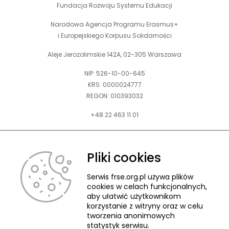
Fundacja Rozwoju Systemu Edukacji
Narodowa Agencja Programu Erasmus+
i Europejskiego Korpusu Solidarności
Aleje Jerozolimskie 142A, 02-305 Warszawa
NIP: 526-10-00-645
KRS: 0000024777
REGON: 010393032
+48 22 463 11 01
Zapraszamy do kontaktu telefonicznego w godz. 9-15.
Informujemy również, że w FRSE obowiązuje ruchomy czas pracy.
Pliki cookies
kontakt@frse.org.pl
Serwis frse.org.pl używa plików
cookies w celach funkcjonalnych,
aby ułatwić użytkownikom
korzystanie z witryny oraz w celu
tworzenia anonimowych
© 2026 Fundacja Rozwoju Systemu Edukacji
statystyk serwisu.