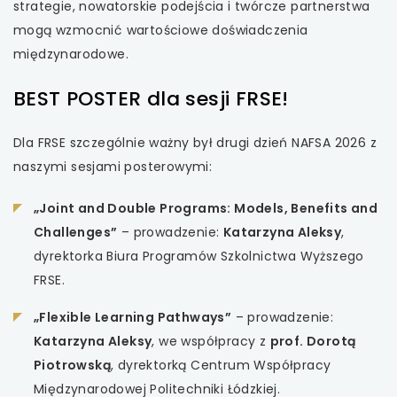
strategie, nowatorskie podejścia i twórcze partnerstwa
mogą wzmocnić wartościowe doświadczenia
uwaga, link otwiera się w nowej karcie
międzynarodowe.
uwaga, link otwiera się w nowej karcie
BEST POSTER dla sesji FRSE!
uwaga, link otwiera się w nowej karcie
Dla FRSE szczególnie ważny był drugi dzień NAFSA 2026 z
naszymi sesjami posterowymi:
uwaga, link otwiera się w nowej karcie
„Joint and Double Programs: Models, Benefits and
Challenges”
– prowadzenie:
Katarzyna Aleksy
,
dyrektorka Biura Programów Szkolnictwa Wyższego
FRSE.
„Flexible Learning Pathways”
– prowadzenie:
Katarzyna Aleksy
, we współpracy z
prof. Dorotą
Piotrowską
, dyrektorką Centrum Współpracy
Międzynarodowej Politechniki Łódzkiej.