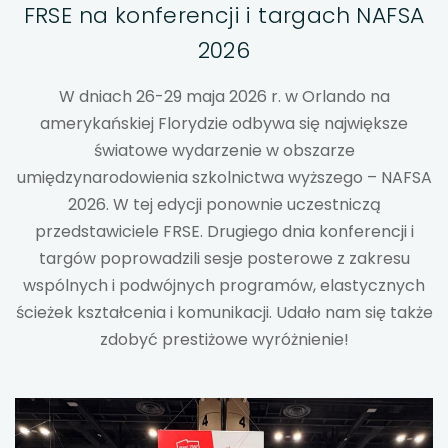
FRSE na konferencji i targach NAFSA
uwaga, link otwiera się w nowej karcie
2026
uwaga, link otwiera się w nowej karcie
W dniach 26-29 maja 2026 r. w Orlando na
amerykańskiej Florydzie odbywa się największe
uwaga, link otwiera się w nowej karcie
światowe wydarzenie w obszarze
umiędzynarodowienia szkolnictwa wyższego – NAFSA
uwaga, link otwiera się w nowej karcie
2026. W tej edycji ponownie uczestniczą
przedstawiciele FRSE. Drugiego dnia konferencji i
uwaga, link otwiera się w nowej karcie
targów poprowadzili sesje posterowe z zakresu
wspólnych i podwójnych programów, elastycznych
uwaga, link otwiera się w nowej karcie
ścieżek kształcenia i komunikacji. Udało nam się także
zdobyć prestiżowe wyróżnienie!
uwaga, link otwiera się w nowej karcie
uwaga, link otwiera się w nowej karcie
uwaga, link otwiera się w nowej karcie