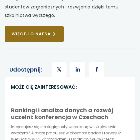
studentów zagranicznych i rozwijania dzięki temu
szkolnictwa wyższego.
UWAGA,
WIĘCEJ O NAFSA
LINK
OTWIERA
SIĘ
W
uwaga,
NOWEJ
uwaga,
uwaga,
Udostępnij:
KARCIE
link
link
link
MOŻE CIĘ ZAINTERESOWAĆ:
otwiera
otwiera
otwiera
Rankingi i analiza danych a rozwój
się
się
się
uczelni: konferencja w Czechach
w
w
w
Interesujesz się strategią instytucjonalną w szkolnictwie
wyższym? A może pracujesz w obszarze badań i rozwoju?
nowej
nowej
nowej
Weź udział w VII Zgromadzeniu Ogólnym Grupy Czech