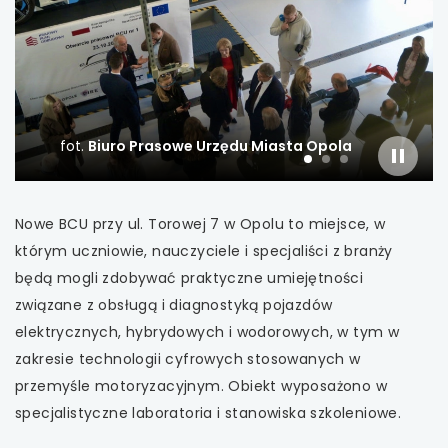
uwaga, link otwiera się w nowej karcie
uwaga, link otwiera się w nowej karcie
uwaga, link otwiera się w nowej karcie
fot.
Biuro Prasowe Urzędu Miasta Opola
uwaga, link otwiera się w nowej karcie
slajder
slajd
slajd
slajd
włączo
numer
numer
numer
1
2
3
uwaga, link otwiera się w nowej karcie
Nowe BCU przy ul. Torowej 7 w Opolu to miejsce, w
którym uczniowie, nauczyciele i specjaliści z branży
uwaga, link otwiera się w nowej karcie
będą mogli zdobywać praktyczne umiejętności
związane z obsługą i diagnostyką pojazdów
uwaga, link otwiera się w nowej karcie
elektrycznych, hybrydowych i wodorowych, w tym w
zakresie technologii cyfrowych stosowanych w
uwaga, link otwiera się w nowej karcie
przemyśle motoryzacyjnym. Obiekt wyposażono w
uwaga, link otwiera się w nowej karcie
specjalistyczne laboratoria i stanowiska szkoleniowe.