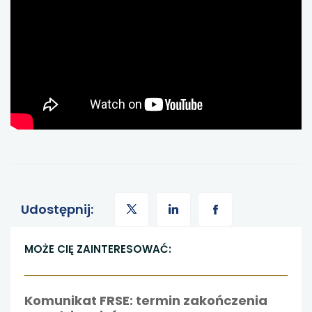
NOWEJ
KARCIE
uwaga,
uwaga,
uwaga,
Udostępnij:
link
link
link
MOŻE CIĘ ZAINTERESOWAĆ:
otwiera
otwiera
otwiera
Komunikat FRSE: termin zakończenia
się
się
się