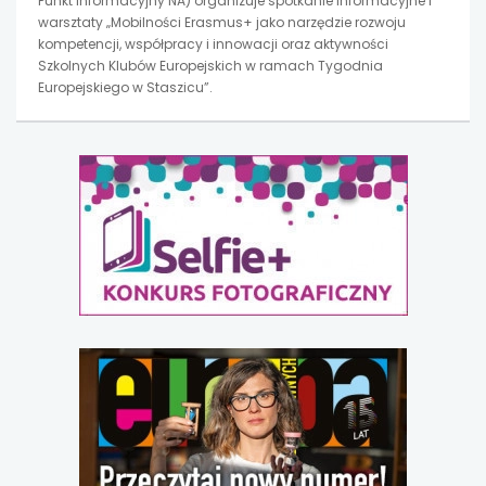
Punkt Informacyjny NA) organizuje spotkanie informacyjne i
warsztaty „Mobilności Erasmus+ jako narzędzie rozwoju
kompetencji, współpracy i innowacji oraz aktywności
Szkolnych Klubów Europejskich w ramach Tygodnia
Europejskiego w Staszicu”.
uwaga,
link
otwiera
się
w
nowej
karcie