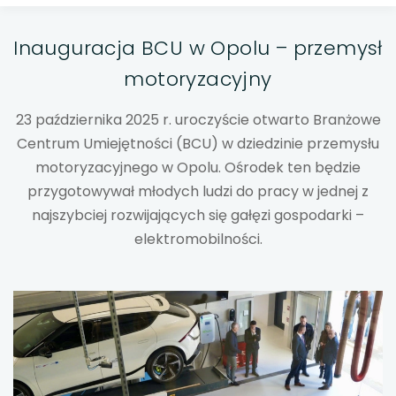
uwaga, link otwiera się w nowej karcie
Inauguracja BCU w Opolu – przemysł
uwaga, link otwiera się w nowej karcie
motoryzacyjny
uwaga, link otwiera się w nowej karcie
23 października 2025 r. uroczyście otwarto Branżowe
uwaga, link otwiera się w nowej karcie
Centrum Umiejętności (BCU) w dziedzinie przemysłu
motoryzacyjnego w Opolu. Ośrodek ten będzie
uwaga, link otwiera się w nowej karcie
przygotowywał młodych ludzi do pracy w jednej z
najszybciej rozwijających się gałęzi gospodarki –
uwaga, link otwiera się w nowej karcie
elektromobilności.
uwaga, link otwiera się w nowej karcie
uwaga, link otwiera się w nowej karcie
uwaga, link otwiera się w nowej karcie