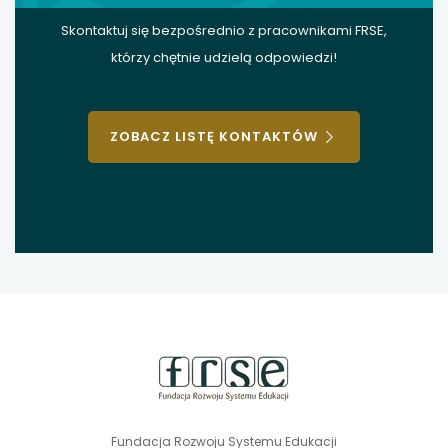
Skontaktuj się bezpośrednio z pracownikami FRSE,
którzy chętnie udzielą odpowiedzi!
ZOBACZ LISTĘ KONTAKTÓW
stopka
strony
Fundacja Rozwoju Systemu Edukacji