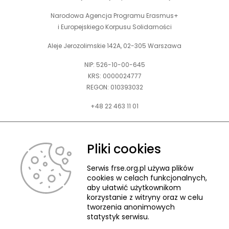
Narodowa Agencja Programu Erasmus+
i Europejskiego Korpusu Solidarności
Aleje Jerozolimskie 142A, 02-305 Warszawa
NIP: 526-10-00-645
KRS: 0000024777
REGON: 010393032
+48 22 463 11 01
Zapraszamy do kontaktu telefonicznego w godz. 9-15.
Informujemy również, że w FRSE obowiązuje ruchomy czas pracy.
Pliki cookies
kontakt@frse.org.pl
Serwis frse.org.pl używa plików
cookies w celach funkcjonalnych,
aby ułatwić użytkownikom
korzystanie z witryny oraz w celu
tworzenia anonimowych
© 2026 Fundacja Rozwoju Systemu Edukacji
statystyk serwisu.
Pliki cookies
Ochrona danych osobowych
Deklaracja dostępności