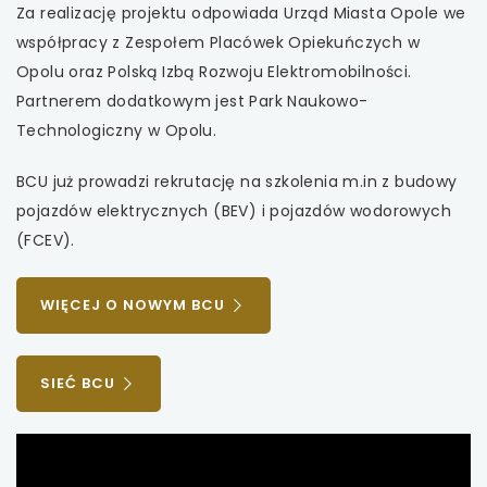
Za realizację projektu odpowiada Urząd Miasta Opole we
uwaga, link otwiera się w nowej karcie
współpracy z Zespołem Placówek Opiekuńczych w
uwaga, link otwiera się w nowej karcie
Opolu oraz Polską Izbą Rozwoju Elektromobilności.
Partnerem dodatkowym jest Park Naukowo-
uwaga, link otwiera się w nowej karcie
Technologiczny w Opolu.
uwaga, link otwiera się w nowej karcie
BCU już prowadzi rekrutację na szkolenia m.in z budowy
pojazdów elektrycznych (BEV) i pojazdów wodorowych
uwaga, link otwiera się w nowej karcie
(FCEV).
UWAGA,
WIĘCEJ O NOWYM BCU
LINK
OTWIERA
SIĘ
UWAGA,
SIEĆ BCU
W
LINK
NOWEJ
OTWIERA
KARCIE
SIĘ
W