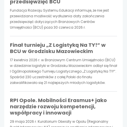
przedsięwzięć BCU
w
w
w
Fundacja Rozwoju Systemu Edukacji informuje, że nie jest
przewidziana możliwość wydłużenia daty zakończenia
nowej
nowej
nowej
przedsięwzięć dotyczących Branżowych Centrów
Umiejętności (BCU) poza 30 czerwca 2026 r.
karcie
karcie
karcie
Finał turnieju „Z Logistyką Na TY!” w
BCU w Grodzisku Mazowieckim
17 kwietnia 2026 r. w Branżowym Centrum Umiejętności (BCU)
w dziedzinie logistyki w Grodzisku Mazowieckim odbył się finał
I Ogólnopolskiego Turnieju Logistycznego „Z Logistyką Na TY!”.
Spośród 230 uczestników z całej Polski do finału
zakwalifikowało się 21 najlepszych młodych logistyków.
RPI Opole. Mobilności Erasmus+ jako
narzędzie rozwoju kompetencji,
współpracy i innowacji
29 maja 2026 r. Kuratorium Oświaty w Opolu (Regionalny