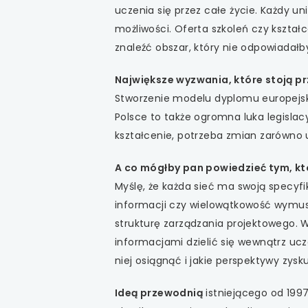
uczenia się przez całe życie. Każdy u
możliwości. Oferta szkoleń czy kształc
znaleźć obszar, który nie odpowiadałb
Największe wyzwania, które stoją p
Stworzenie modelu dyplomu europejsk
Polsce to także ogromna luka legislacy
kształcenie, potrzeba zmian zarówno 
A co mógłby pan powiedzieć tym, kt
Myślę, że każda sieć ma swoją specyf
informacji czy wielowątkowość wymus
strukturę zarządzania projektowego. W
informacjami dzielić się wewnątrz ucz
niej osiągnąć i jakie perspektywy zysk
Ideą przewodnią
istniejącego od 1997