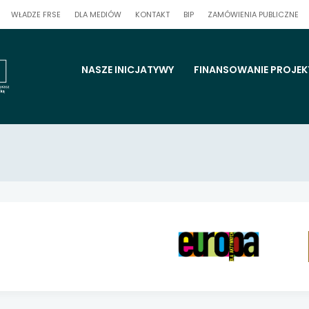
 się w nowej karcie
UWAGA,
UWAGA,
UW
WŁADZE FRSE
DLA MEDIÓW
KONTAKT
BIP
ZAMÓWIENIA PUBLICZNE
LINK
LINK
LI
OTWIERA
OTWIERA
OT
 się w nowej karcie
SIĘ
SIĘ
SIĘ
W
W
W
NOWEJ
NOWEJ
NO
KARCIE
KARCIE
KA
menu
NASZE INICJATYWY
FINANSOWANIE PROJE
 się w nowej karcie
strony
 się w nowej karcie
elni
 się w nowej karcie
 się w nowej karcie
 się w nowej karcie
 się w nowej karcie
 się w nowej karcie