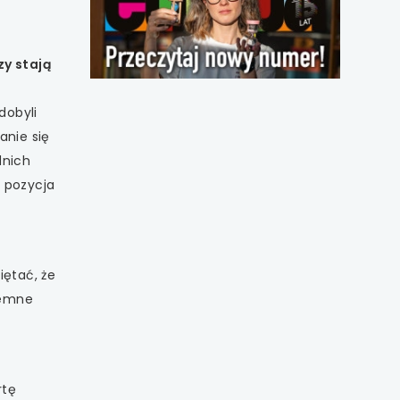
się
w
nowej
y stają
karcie
dobyli
anie się
dnich
h pozycja
iętać, że
ajemne
rtę