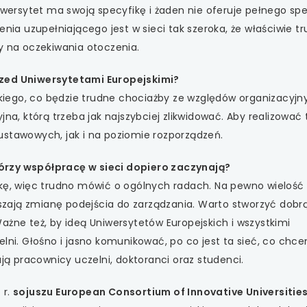
niwersytet ma swoją specyfikę i żaden nie oferuje pełnego s
enia uzupełniającego jest w sieci tak szeroka, że właściwie t
y na oczekiwania otoczenia.
rzed Uniwersytetami Europejskimi?
iego, co będzie trudne chociażby ze względów organizacyjn
jna, którą trzeba jak najszybciej zlikwidować. Aby realizować
ustawowych, jak i na poziomie rozporządzeń.
órzy współpracę w sieci dopiero zaczynają?
ikę, więc trudno mówić o ogólnych radach. Na pewno wielość
zają zmianę podejścia do zarządzania. Warto stworzyć dobr
ażne też, by ideą Uniwersytetów Europejskich i wszystkimi
elni. Głośno i jasno komunikować, po co jest ta sieć, co chce
ują pracownicy uczelni, doktoranci oraz studenci.
 r.
sojuszu European Consortium of Innovative Universitie