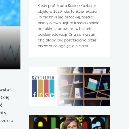
Kiedy prof. Marta Kosior-Kazberuk
objęła w 2020 roku funkcję rektora
Politechniki Białostockiej, media
pisały o rewolucji: to trzecia kobieta
na takim stanowisku w historii
polskiej edukacji! Ona sama zaś
chciałaby być postrzegana przez
pryzmat osiągnięć, a nie płci.
uwaga,
link
otwiera
się
wstał,
w
nowej
tkiej
karcie
ć.
nty
uwaga,
rzeniu
link
otwiera