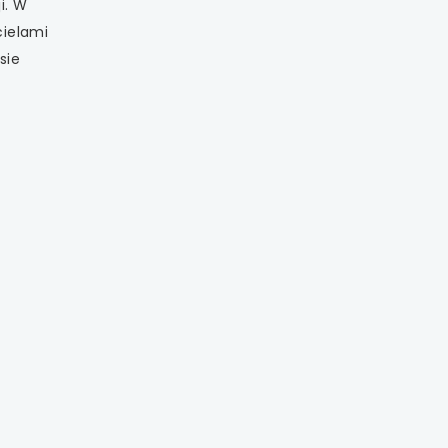
i. W
cielami
sie