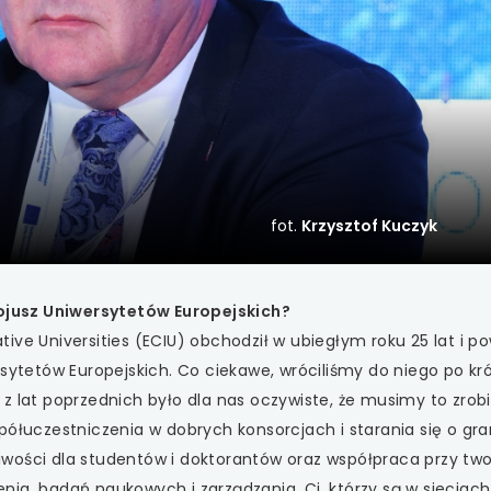
 się w nowej karcie
 się w nowej karcie
 się w nowej karcie
 się w nowej karcie
fot.
Krzysztof Kuczyk
 się w nowej karcie
 się w nowej karcie
sojusz Uniwersytetów Europejskich?
 się w nowej karcie
ive Universities (ECIU) obchodził w ubiegłym roku 25 lat i po
sytetów Europejskich. Co ciekawe, wróciliśmy do niego po kró
 się w nowej karcie
z lat poprzednich było dla nas oczywiste, że musimy to zrobi
półuczestniczenia w dobrych konsorcjach i starania się o gra
 się w nowej karcie
wości dla studentów i doktorantów oraz współpraca przy two
ia, badań naukowych i zarządzania. Ci, którzy są w sieciach