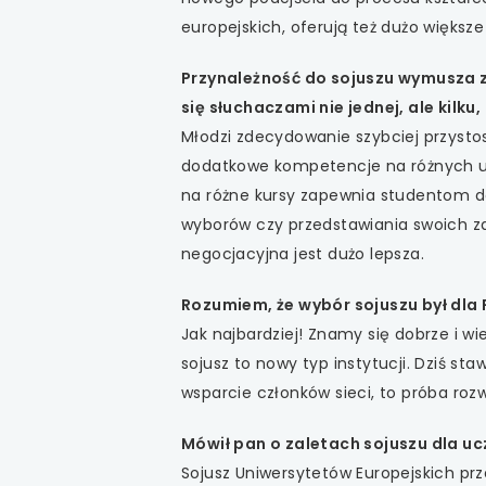
uwaga, link otwiera
europejskich, oferują też dużo większ
uwaga, link otwiera
Przynależność do sojuszu wymusza 
się słuchaczami nie jednej, ale kilku
uwaga, link otwiera
Młodzi zdecydowanie szybciej przystos
dodatkowe kompetencje na różnych ucz
uwaga, link otwiera
na różne kursy zapewnia studentom 
wyborów czy przedstawiania swoich zal
uwaga, link otwiera
negocjacyjna jest dużo lepsza.
Rozumiem, że wybór sojuszu był dla P
Jak najbardziej! Znamy się dobrze i 
sojusz to nowy typ instytucji. Dziś st
wsparcie członków sieci, to próba ro
Mówił pan o zaletach sojuszu dla uc
Sojusz Uniwersytetów Europejskich pr