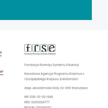
uwaga,
link
otwiera
się
Fundacja Rozwoju Systemu Edukacji
uwaga,
w
link
nowej
Narodowa Agencja Programu Erasmus+
otwiera
karcie
i Europejskiego Korpusu Solidarności
się
w
Aleje Jerozolimskie 142A, 02-305 Warszawa
nowej
NIP: 526-10-00-645
karcie
KRS: 0000024777
REGON: 010393032