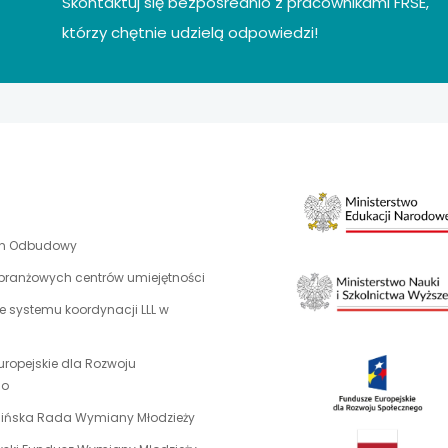
Skontaktuj się bezpośrednio z pracownikami FRSE,
którzy chętnie udzielą odpowiedzi!
uwaga,
an Odbudowy
link
 branżowych centrów umiejętności
otwiera
 systemu koordynacji LLL w
się
w
nowej
uropejskie dla Rozwoju
karcie
uwaga,
go
link
uwaga,
aińska Rada Wymiany Młodzieży
otwiera
link