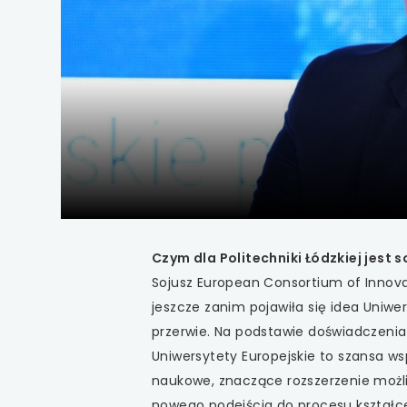
uwaga, link otwiera
uwaga, link otwiera
uwaga, link otwiera
uwaga, link otwiera
uwaga, link otwiera
uwaga, link otwiera
Czym dla Politechniki Łódzkiej jest 
uwaga, link otwiera
Sojusz European Consortium of Innovat
jeszcze zanim pojawiła się idea Uniwer
uwaga, link otwiera
przerwie. Na podstawie doświadczenia 
Uniwersytety Europejskie to szansa ws
uwaga, link otwiera
naukowe, znaczące rozszerzenie możli
nowego podejścia do procesu kształcen