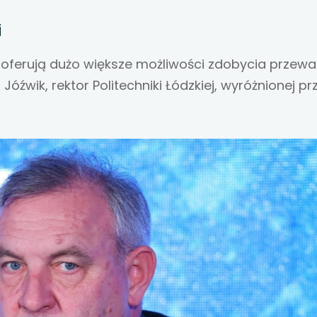
 się w nowej karcie
i
 się w nowej karcie
i oferują dużo większe możliwości zdobycia przewa
 się w nowej karcie
Jóźwik, rektor Politechniki Łódzkiej, wyróżnionej pr
 się w nowej karcie
 się w nowej karcie
 się w nowej karcie
 się w nowej karcie
 się w nowej karcie
 się w nowej karcie