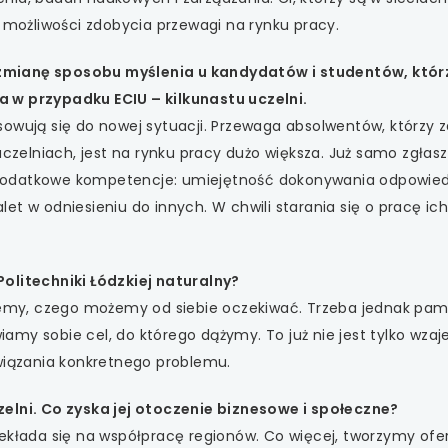
 się w nowej karcie
e możliwości zdobycia przewagi na rynku pracy.
 się w nowej karcie
zmianę sposobu myślenia u kandydatów i studentów, którz
, a w przypadku ECIU – kilkunastu uczelni.
 się w nowej karcie
owują się do nowej sytuacji. Przewaga absolwentów, którzy z
elniach, jest na rynku pracy dużo większa. Już samo zgłasz
 się w nowej karcie
dodatkowe kompetencje: umiejętność dokonywania odpowie
et w odniesieniu do innych. W chwili starania się o pracę ic
 się w nowej karcie
olitechniki Łódzkiej naturalny?
wiemy, czego możemy od siebie oczekiwać. Trzeba jednak pam
awiamy sobie cel, do którego dążymy. To już nie jest tylko wz
związania konkretnego problemu.
zelni. Co zyska jej otoczenie biznesowe i społeczne?
zekłada się na współpracę regionów. Co więcej, tworzymy ofe