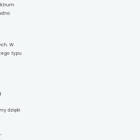
pektrum
rudno
ych. W
 tego typu
ą
my dzięki
s
,