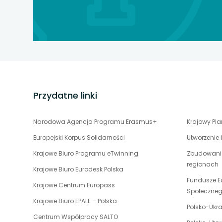
karcie
karcie
karcie
stopka
strony
Przydatne linki
uwaga,
Narodowa Agencja Programu Erasmus+
Krajowy Pl
link
Europejski Korpus Solidarności
Utworzenie
otwiera
uwaga,
Krajowe Biuro Programu eTwinning
Zbudowanie
się
link
regionach
w
uwaga,
Krajowe Biuro Eurodesk Polska
otwiera
nowej
link
Fundusze E
uwaga,
Krajowe Centrum Europass
się
karcie
otwiera
Społeczne
link
w
uwaga,
Krajowe Biuro EPALE – Polska
się
otwiera
Polsko-Ukr
nowej
link
w
uwaga,
Centrum Współpracy SALTO
się
karcie