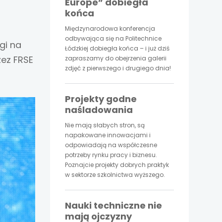
Europe” dobiegła
końca
Międzynarodowa konferencja
odbywająca się na Politechnice
gi na
Łódzkiej dobiegła końca – i już dziś
zez FRSE
zapraszamy do obejrzenia galerii
zdjęć z pierwszego i drugiego dnia!
Projekty godne
naśladowania
Nie mają słabych stron, są
napakowane innowacjami i
odpowiadają na współczesne
potrzeby rynku pracy i biznesu.
Poznajcie projekty dobrych praktyk
w sektorze szkolnictwa wyższego.
Nauki techniczne nie
mają ojczyzny