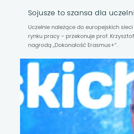
uwaga, link otwiera
Sojusze to szansa dla uczeln
uwaga, link otwiera
Uczelnie należące do europejskich siec
uwaga, link otwiera
rynku pracy – przekonuje prof. Krzysztof 
nagrodą „Dokonałość Erasmus+”.
uwaga, link otwiera
uwaga, link otwiera
uwaga, link otwiera
uwaga, link otwiera
uwaga, link otwiera
uwaga, link otwiera