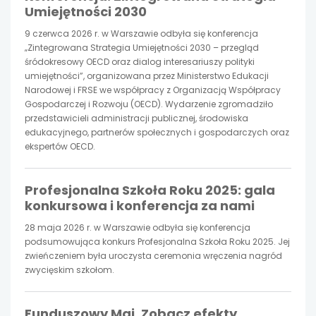
Umiejętności 2030
w
w
w
9 czerwca 2026 r. w Warszawie odbyła się konferencja
„Zintegrowana Strategia Umiejętności 2030 – przegląd
nowej
nowej
nowej
śródokresowy OECD oraz dialog interesariuszy polityki
umiejętności”, organizowana przez Ministerstwo Edukacji
Narodowej i FRSE we współpracy z Organizacją Współpracy
karcie
karcie
karcie
Gospodarczej i Rozwoju (OECD). Wydarzenie zgromadziło
przedstawicieli administracji publicznej, środowiska
edukacyjnego, partnerów społecznych i gospodarczych oraz
ekspertów OECD.
Profesjonalna Szkoła Roku 2025: gala
konkursowa i konferencja za nami
28 maja 2026 r. w Warszawie odbyła się konferencja
podsumowująca konkurs Profesjonalna Szkoła Roku 2025. Jej
zwieńczeniem była uroczysta ceremonia wręczenia nagród
zwycięskim szkołom.
Funduszowy Maj. Zobacz efekty