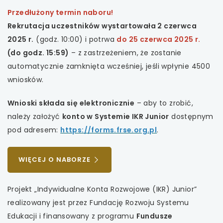
Przedłużony termin naboru!
Rekrutacja uczestników wystartowała 2 czerwca
2025 r.
(godz. 10:00) i potrwa
do 25 czerwca 2025 r.
(do godz. 15:59)
– z zastrzeżeniem, że zostanie
automatycznie zamknięta wcześniej, jeśli wpłynie 4500
wniosków.
Wnioski składa się elektronicznie
– aby to zrobić,
należy założyć
konto w Systemie IKR Junior
dostępnym
uwaga,
pod adresem:
https://forms.frse.org.pl
.
link
otwiera
UWAGA,
WIĘCEJ O NABORZE
się
LINK
OTWIERA
w
Projekt „Indywidualne Konta Rozwojowe (IKR) Junior”
SIĘ
nowej
realizowany jest przez Fundację Rozwoju Systemu
W
karcie
NOWEJ
Edukacji i finansowany z programu
Fundusze