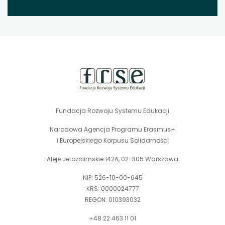
stopka
strony
Fundacja Rozwoju Systemu Edukacji
Narodowa Agencja Programu Erasmus+
i Europejskiego Korpusu Solidarności
Aleje Jerozolimskie 142A, 02-305 Warszawa
NIP: 526-10-00-645
KRS: 0000024777
REGON: 010393032
+48 22 463 11 01