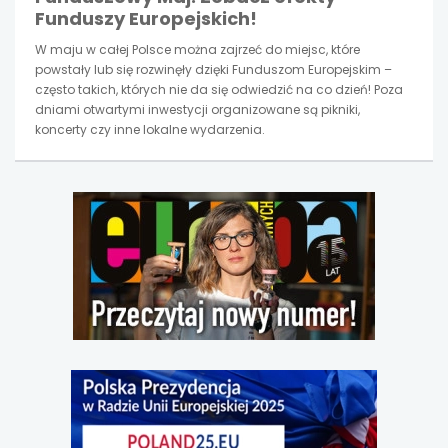
Funduszy Europejskich!
W maju w całej Polsce można zajrzeć do miejsc, które
powstały lub się rozwinęły dzięki Funduszom Europejskim –
często takich, których nie da się odwiedzić na co dzień! Poza
dniami otwartymi inwestycji organizowane są pikniki,
koncerty czy inne lokalne wydarzenia.
uwaga,
link
otwiera
się
w
nowej
karcie