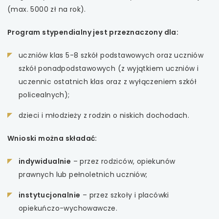
(max. 5000 zł na rok).
uwaga, link otwiera się w nowej karcie
Program stypendialny jest przeznaczony dla:
uwaga, link otwiera się w nowej karcie
uczniów klas 5-8 szkół podstawowych oraz uczniów
uwaga, link otwiera się w nowej karcie
szkół ponadpodstawowych (z wyjątkiem uczniów i
uczennic ostatnich klas oraz z wyłączeniem szkół
uwaga, link otwiera się w nowej karcie
policealnych);
dzieci i młodzieży z rodzin o niskich dochodach.
Wnioski można składać:
indywidualnie
– przez rodziców, opiekunów
prawnych lub pełnoletnich uczniów;
instytucjonalnie
– przez szkoły i placówki
opiekuńczo-wychowawcze.