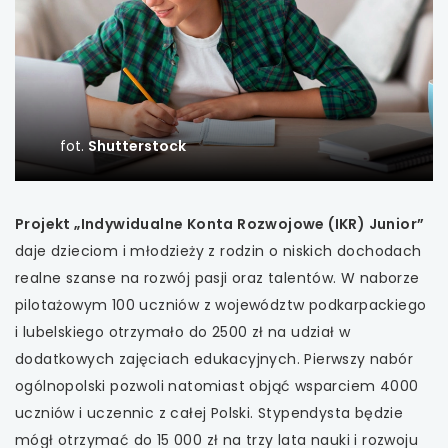
uwaga, link otwiera się w nowej karcie
uwaga, link otwiera się w nowej karcie
uwaga, link otwiera się w nowej karcie
fot.
Shutterstock
uwaga, link otwiera się w nowej karcie
Projekt „Indywidualne Konta Rozwojowe (IKR) Junior”
uwaga, link otwiera się w nowej karcie
daje dzieciom i młodzieży z rodzin o niskich dochodach
realne szanse na rozwój pasji oraz talentów. W naborze
uwaga, link otwiera się w nowej karcie
pilotażowym 100 uczniów z województw podkarpackiego
i lubelskiego otrzymało do 2500 zł na udział w
uwaga, link otwiera się w nowej karcie
dodatkowych zajęciach edukacyjnych. Pierwszy nabór
uwaga, link otwiera się w nowej karcie
ogólnopolski pozwoli natomiast objąć wsparciem 4000
uczniów i uczennic z całej Polski. Stypendysta będzie
uwaga, link otwiera się w nowej karcie
mógł otrzymać do 15 000 zł na trzy lata nauki i rozwoju