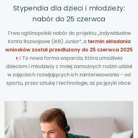
Stypendia dla dzieci i młodzieży:
uwaga, link otwiera się w nowej karcie
nabór do 25 czerwca
uwaga, link otwiera się w nowej karcie
Trwa ogólnopolski nabór do projektu „Indywidualne
uwaga, link otwiera się w nowej karcie
Konta Rozwojowe (IKR) Junior”, a
termin składania
wniosków został przedłużony do 25 czerwca 2025
uwaga, link otwiera się w nowej karcie
r.
! To nowa forma wsparcia, która umożliwia
dzieciom i młodzieży z mniej zamożnych rodzin udział
uwaga, link otwiera się w nowej karcie
w zajęciach rozwijających ich zainteresowania – od
sportu, przez sztukę i technologie, aż po języki obce.
uwaga, link otwiera się w nowej karcie
uwaga, link otwiera się w nowej karcie
uwaga, link otwiera się w nowej karcie
uwaga, link otwiera się w nowej karcie