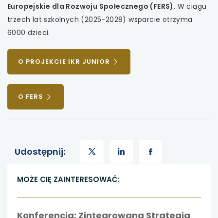
KARCIE
Europejskie dla Rozwoju Społecznego (FERS)
. W ciągu
trzech lat szkolnych (2025-2028) wsparcie otrzyma
6000 dzieci.
UWAGA,
O PROJEKCIE IKR JUNIOR
LINK
OTWIERA
SIĘ
UWAGA,
O FERS
W
LINK
NOWEJ
OTWIERA
KARCIE
SIĘ
W
uwaga,
NOWEJ
uwaga,
uwaga,
Udostępnij:
KARCIE
link
link
link
MOŻE CIĘ ZAINTERESOWAĆ:
otwiera
otwiera
otwiera
Konferencja: Zintegrowana Strategia
się
się
się