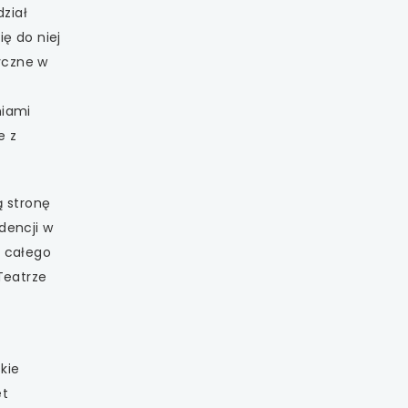
ział
ę do niej
ryczne w
niami
e z
ą stronę
dencji w
z całego
Teatrze
kie
et