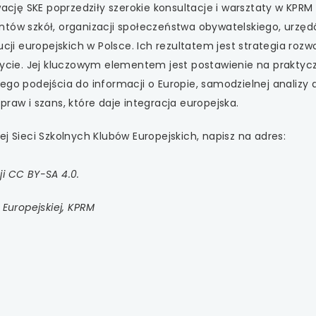
wację SKE poprzedziły szerokie konsultacje i warsztaty w KPRM
ntów szkół, organizacji społeczeństwa obywatelskiego, urzę
ucji europejskich w Polsce. Ich rezultatem jest strategia rozw
 życie. Jej kluczowym elementem jest postawienie na praktyc
ego podejścia do informacji o Europie, samodzielnej analizy 
raw i szans, które daje integracja europejska.
j Sieci Szkolnych Klubów Europejskich, napisz na adres:
i CC BY-SA 4.0.
 Europejskiej, KPRM