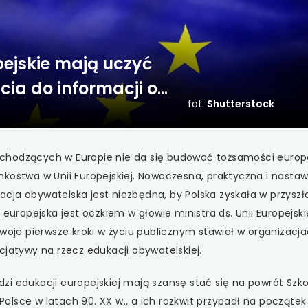
 się w nowej karcie
 się w nowej karcie
pejskie mają uczyć
 się w nowej karcie
cia do informacji o
fot.
Shutterstock
 się w nowej karcie
 się w nowej karcie
hodzących w Europie nie da się budować tożsamości europej
nkostwa w Unii Europejskiej. Nowoczesna, praktyczna i nasta
 się w nowej karcie
cja obywatelska jest niezbędna, by Polska zyskała w przyszł
 się w nowej karcie
 europejska jest oczkiem w głowie ministra ds. Unii Europejs
swoje pierwsze kroki w życiu publicznym stawiał w organizacj
 się w nowej karcie
cjatywy na rzecz edukacji obywatelskiej.
 się w nowej karcie
i edukacji europejskiej mają szansę stać się na powrót Szko
 Polsce w latach 90. XX w., a ich rozkwit przypadł na początek 