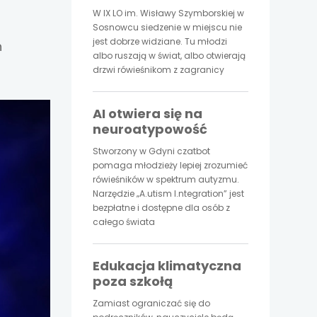
W IX LO im. Wisławy Szymborskiej w
Sosnowcu siedzenie w miejscu nie
jest dobrze widziane. Tu młodzi
h
albo ruszają w świat, albo otwierają
drzwi rówieśnikom z zagranicy
AI otwiera się na
neuroatypowość
Stworzony w Gdyni czatbot
pomaga młodzieży lepiej zrozumieć
rówieśników w spektrum autyzmu.
Narzędzie „A.utism I.ntegration” jest
bezpłatne i dostępne dla osób z
całego świata
Edukacja klimatyczna
poza szkołą
Zamiast ograniczać się do