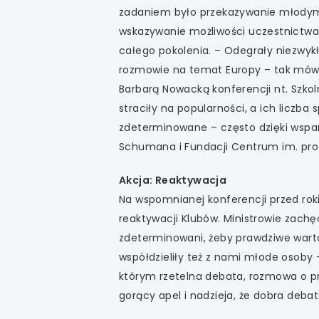
uwaga, link otwiera
zadaniem było przekazywanie młodym 
wskazywanie możliwości uczestnictwa
uwaga, link otwiera
całego pokolenia. – Odegrały niezwyk
rozmowie na temat Europy – tak mówił
uwaga, link otwiera
Barbarą Nowacką konferencji nt. Szkol
straciły na popularności, a ich liczba
uwaga, link otwiera
zdeterminowane – często dzięki wsparc
Schumana i Fundacji Centrum im. pro
uwaga, link otwiera
Akcja: Reaktywacja
Na wspomnianej konferencji przed rok
reaktywacji Klubów. Ministrowie zachęc
zdeterminowani, żeby prawdziwe wartości
współdzieliły też z nami młode osoby
którym rzetelna debata, rozmowa o pr
gorący apel i nadzieja, że dobra debata