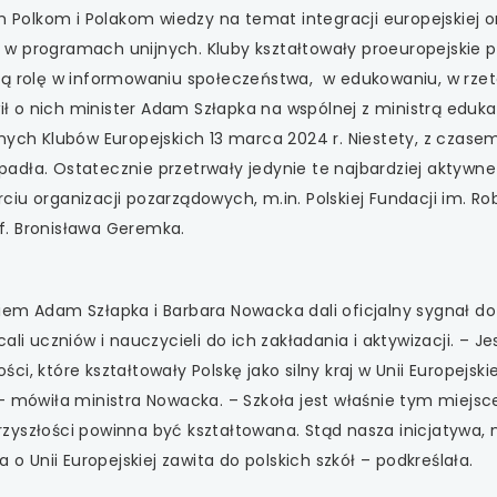
 się w nowej karcie
Polkom i Polakom wiedzy na temat integracji europejskiej o
 w programach unijnych. Kluby kształtowały proeuropejskie 
 się w nowej karcie
łą rolę w informowaniu społeczeństwa, w edukowaniu, w rzet
 o nich minister Adam Szłapka na wspólnej z ministrą eduka
 się w nowej karcie
nych Klubów Europejskich 13 marca 2024 r. Niestety, z czase
 spadła. Ostatecznie przetrwały jedynie te najbardziej aktywne 
 się w nowej karcie
iu organizacji pozarządowych, m.in. Polskiej Fundacji im. Ro
f. Bronisława Geremka.
 się w nowej karcie
iem Adam Szłapka i Barbara Nowacka dali oficjalny sygnał do
ali uczniów i nauczycieli do ich zakładania i aktywizacji. – J
, które kształtowały Polskę jako silny kraj w Unii Europejskiej
 – mówiła ministra Nowacka. – Szkoła jest właśnie tym miejs
zyszłości powinna być kształtowana. Stąd nasza inicjatywa, 
 o Unii Europejskiej zawita do polskich szkół – podkreślała.