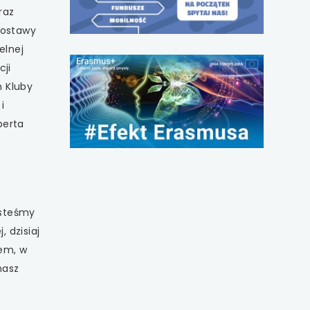
nowej
raz
karcie
postawy
elnej
cji
m Kluby
i
berta
esteśmy
, dzisiaj
cem, w
nasz