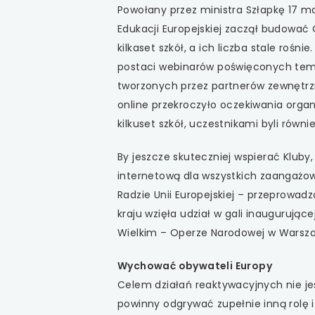
Powołany przez ministra Szłapkę 17 ma
Edukacji Europejskiej zaczął budować 
kilkaset szkół, a ich liczba stale roś
postaci webinarów poświęconych temu, 
tworzonych przez partnerów zewnętrz
online przekroczyło oczekiwania organ
kilkuset szkół, uczestnikami byli równ
By jeszcze skuteczniej wspierać Kluby
internetową dla wszystkich zaangażowa
Radzie Unii Europejskiej – przeprowad
kraju wzięła udział w gali inaugurując
Wielkim – Operze Narodowej w Warsza
Wychować obywateli Europy
Celem działań reaktywacyjnych nie jes
powinny odgrywać zupełnie inną rolę i