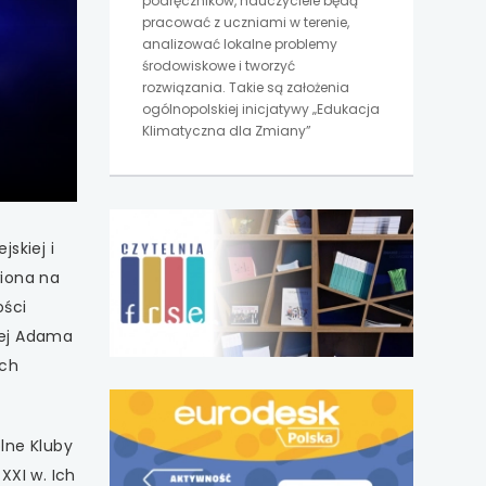
podręczników, nauczyciele będą
pracować z uczniami w terenie,
analizować lokalne problemy
środowiskowe i tworzyć
rozwiązania. Takie są założenia
ogólnopolskiej inicjatywy „Edukacja
Klimatyczna dla Zmiany”
uwaga,
link
skiej i
otwiera
wiona na
się
w
ości
nowej
kiej Adama
karcie
ach
uwaga,
link
otwiera
lne Kluby
się
XXI w. Ich
w