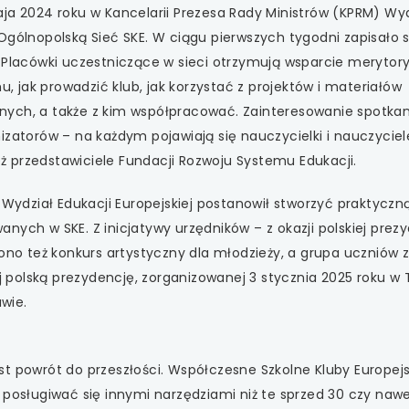
ja 2024 roku w Kancelarii Prezesa Rady Ministrów (KPRM) Wyd
Ogólnopolską Sieć SKE. W ciągu pierwszych tygodni zapisało si
nie. Placówki uczestniczące w sieci otrzymują wsparcie meryto
jak prowadzić klub, jak korzystać z projektów i materiałów
nych, a także z kim współpracować. Zainteresowanie spotka
izatorów – na każdym pojawiają się nauczycielki i nauczyciel
ież przedstawiciele Fundacji Rozwoju Systemu Edukacji.
, Wydział Edukacji Europejskiej postanowił stworzyć praktyczn
nych w SKE. Z inicjatywy urzędników – z okazji polskiej prezy
zono też konkurs artystyczny dla młodzieży, a grupa uczniów 
ej polską prezydencję, zorganizowanej 3 stycznia 2025 roku w 
wie.
t powrót do przeszłości. Współczesne Szkolne Kluby Europejs
 posługiwać się innymi narzędziami niż te sprzed 30 czy naw