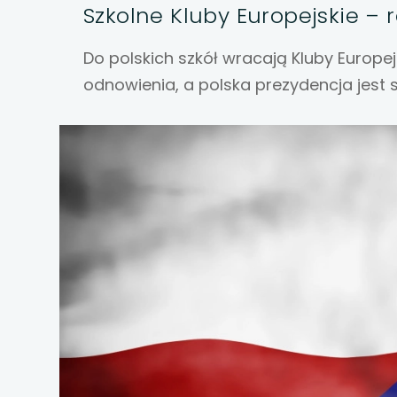
uwaga, link otwiera
Szkolne Kluby Europejskie –
uwaga, link otwiera
Do polskich szkół wracają Kluby Europejs
odnowienia, a polska prezydencja jest 
uwaga, link otwiera
uwaga, link otwiera
uwaga, link otwiera
uwaga, link otwiera
uwaga, link otwiera
uwaga, link otwiera
uwaga, link otwiera