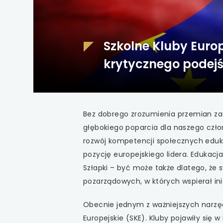
uwaga, link otwiera
uwaga, link otwiera
Szkolne Kluby Euro
uwaga, link otwiera
krytycznego podejś
Europie
uwaga, link otwiera
uwaga, link otwiera
Bez dobrego zrozumienia przemian zac
głębokiego poparcia dla naszego czło
uwaga, link otwiera
rozwój kompetencji społecznych eduka
uwaga, link otwiera
pozycję europejskiego lidera. Edukacja
Szłapki – być może także dlatego, że 
uwaga, link otwiera
pozarządowych, w których wspierał ini
uwaga, link otwiera
Obecnie jednym z ważniejszych narzędz
Europejskie (SKE). Kluby pojawiły się w