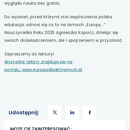
wygląda nauka bez granic.
uwaga, link otwiera się w nowej karcie
Do wyzwań, przed którymi stoi współczesna polska
uwaga, link otwiera się w nowej karcie
edukacja, odnosi się za to na łamach „Europy…”
Nauczycielka Roku 2025 Agnieszka Kopacz, dzieląc się
uwaga, link otwiera się w nowej karcie
swoich doświadczeniem, ale i spojrzeniem w przyszłość.
uwaga, link otwiera się w nowej karcie
Zapraszamy do lektury!
Wszystkie teksty znajdują się na
portalu: www.europadlaaktywnych.pl
uwaga,
uwaga,
uwaga,
Udostępnij:
link
link
link
MOŻE CIĘ ZAINTERESOWAĆ: