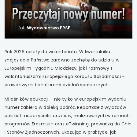
uwaga, link otwiera się w nowej karcie
uwaga, link otwiera się w nowej karcie
fot.
Wydawnictwo FRSE
uwaga, link otwiera się w nowej karcie
Rok 2026 należy do wolontariatu. W kwartalniku
uwaga, link otwiera się w nowej karcie
znajdziecie Państwo zarówno zachętę do udziału w
Europejskim Tygodniu Młodzieży, jak i rozmowy z
uwaga, link otwiera się w nowej karcie
wolontariuszami Europejskiego Korpusu Solidarności –
prawdziwymi bohaterami działań społecznych.
uwaga, link otwiera się w nowej karcie
Miłośników edukacji – nie tylko w europejskim wydaniu –
uwaga, link otwiera się w nowej karcie
numer zabiera w daleką podróż. Reportaże z wyjazdów
polskich nauczycieli i uczniów, realizowanych w ramach
uwaga, link otwiera się w nowej karcie
programów Erasmus+ oraz eTwinning, prowadzą do Chin
i Stanów Zjednoczonych, ukazując w praktyce, jak
uwaga, link otwiera się w nowej karcie