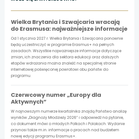
otwiera
otwiera
otwiera
Wielka Brytania i Szwajcaria wracają
się
się
się
do Erasmusa: najważniejsze informacje
w
w
w
Od 1 stycznia 2027 r. Wielka Brytania i Szwajcaria ponownie
będą uczestniczyć w programie Erasmus+ na pełnych
nowej
nowej
nowej
zasadach. Wszystkie najważniejsze informacje dotyczące
zmian, ich znaczenia dla sektora edukacji oraz dalszych
etapów wdrażania można znaleźć na specjalnej stronie
karcie
karcie
karcie
internetowej poświęconej powrotowi obu państw do
programu.
Czerwcowy numer „Europy dla
Aktywnych”
W najnowszym numerze kwartalnika znajdą Państwo analizę
wyników „Diagnozy Młodzieży 2026” i odpowiedź na pytanie,
co dokument mówi o młodych Polkach i Polakach. Wydanie
przynosi także m.in. informacje o pracach nad budżetem
nowej edycji programu Erasmus+.