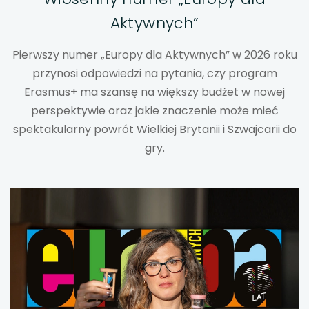
Aktywnych”
uwaga, link otwiera się w nowej karcie
Pierwszy numer „Europy dla Aktywnych” w 2026 roku
uwaga, link otwiera się w nowej karcie
przynosi odpowiedzi na pytania, czy program
uwaga, link otwiera się w nowej karcie
Erasmus+ ma szansę na większy budżet w nowej
perspektywie oraz jakie znaczenie może mieć
uwaga, link otwiera się w nowej karcie
spektakularny powrót Wielkiej Brytanii i Szwajcarii do
gry.
uwaga, link otwiera się w nowej karcie
uwaga, link otwiera się w nowej karcie
uwaga, link otwiera się w nowej karcie
uwaga, link otwiera się w nowej karcie
uwaga, link otwiera się w nowej karcie