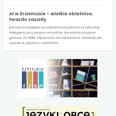
AI w Erasmusie - wielkie obietnice,
twarde zasady
Komisja Europejska nie zabrania korzystania ze sztucznej
inteligencji przy pisaniu wniosków, ale wyznacza jasne
granice. Za efekt odpowiada wnioskodawca. Sprawdź, jak
używać AI zgodnie z zasadami
uwaga,
link
otwiera
się
w
nowej
karcie