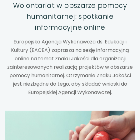
Wolontariat w obszarze pomocy
uwaga, link otwiera się w nowej karcie
humanitarnej: spotkanie
uwaga, link otwiera się w nowej karcie
informacyjne online
uwaga, link otwiera się w nowej karcie
Europejska Agencja Wykonawcza ds. Edukacji i
Kultury (EACEA) zaprasza na sesję informacyjną
uwaga, link otwiera się w nowej karcie
online na temat Znaku Jakości dla organizacji
zainteresowanych realizacją projektów w obszarze
uwaga, link otwiera się w nowej karcie
pomocy humanitarnej. Otrzymanie Znaku Jakości
jest niezbędne do tego, aby składać wnioski do
uwaga, link otwiera się w nowej karcie
Europejskiej Agencji Wykonawczej.
uwaga, link otwiera się w nowej karcie
uwaga, link otwiera się w nowej karcie
uwaga, link otwiera się w nowej karcie