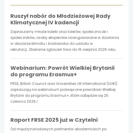
otwiera
otwiera
otwiera
Ruszył nabór do Młodzieżowej Rady
się
się
się
Klimatycznej IV kadencji
w
w
w
Zapraszamy młode liderki oraz liderów, społeczniczki i
społeczników, osoby eksperckie zaangażowane w działania
nowej
nowej
nowej
w obszarze klimatu i środowiska do udziału w
rekrutacji. Zbieranie zgłoszeń trwa do 16 sierpnia 2026 roku.
karcie
karcie
karcie
Webinarium: Powrót Wielkiej Brytanii
do programu Erasmus+
FRSE, British Council oraz Universities UK International (UUKI)
zapraszają na webinarium poświęcone powrotowi Wielkiej
Brytanii do programu Erasmus+, które odbędzie się 25
czerwca 2026 r.
Raport FRSE 2025 już w Czytelni
Od międzynarodowych partnerstw akademickich po