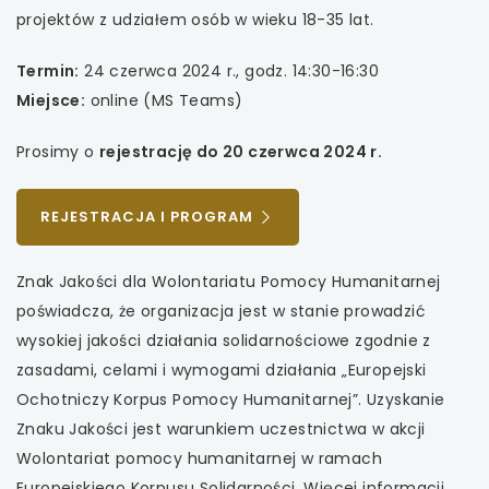
projektów z udziałem osób w wieku 18-35 lat.
uwaga, link otwiera się w nowej karcie
Termin:
24 czerwca 2024 r., godz. 14:30-16:30
uwaga, link otwiera się w nowej karcie
Miejsce:
online (MS Teams)
uwaga, link otwiera się w nowej karcie
Prosimy o
rejestrację do 20 czerwca 2024 r.
uwaga, link otwiera się w nowej karcie
UWAGA,
REJESTRACJA I PROGRAM
LINK
OTWIERA
Znak Jakości dla Wolontariatu Pomocy Humanitarnej
SIĘ
poświadcza, że ​​organizacja jest w stanie prowadzić
W
NOWEJ
wysokiej jakości działania solidarnościowe zgodnie z
KARCIE
zasadami, celami i wymogami działania „Europejski
Ochotniczy Korpus Pomocy Humanitarnej”. Uzyskanie
Znaku Jakości jest warunkiem uczestnictwa w akcji
Wolontariat pomocy humanitarnej w ramach
Europejskiego Korpusu Solidarności. Więcej informacji