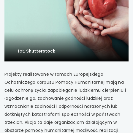
uwaga, link otwiera się w nowej karcie
uwaga, link otwiera się w nowej karcie
uwaga, link otwiera się w nowej karcie
fot.
Shutterstock
uwaga, link otwiera się w nowej karcie
uwaga, link otwiera się w nowej karcie
Projekty realizowane w ramach Europejskiego
Ochotniczego Korpusu Pomocy Humanitarnej mają na
uwaga, link otwiera się w nowej karcie
celu ochronę życia, zapobieganie ludzkiemu cierpieniu i
łagodzenie go, zachowanie godności ludzkiej oraz
uwaga, link otwiera się w nowej karcie
wzmacnianie zdolności i odporności narażonych lub
uwaga, link otwiera się w nowej karcie
dotkniętych katastrofami społeczności w państwach
trzecich. Akcja ta daje organizacjom działającym w
uwaga, link otwiera się w nowej karcie
obszarze pomocy humanitarnej możliwość realizacji