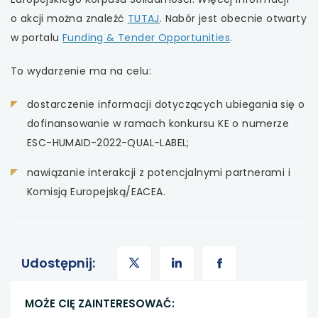
uwaga,
o akcji można znaleźć
TUTAJ
. Nabór jest obecnie otwarty
link
uwaga,
w portalu
Funding & Tender Opportunities
.
otwiera
link
To wydarzenie ma na celu:
się
otwiera
w
się
dostarczenie informacji dotyczących ubiegania się o
nowej
w
dofinansowanie w ramach konkursu KE o numerze
karcie
nowej
ESC-HUMAID-2022-QUAL-LABEL;
karcie
nawiązanie interakcji z potencjalnymi partnerami i
Komisją Europejską/EACEA.
uwaga,
uwaga,
uwaga,
Udostępnij:
link
link
link
MOŻE CIĘ ZAINTERESOWAĆ: