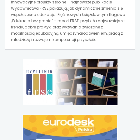
innowacyjne projekty szkolne – najnowsze publikacje
Wydawnictwa FRSE pokazują, jak dynamicznie zmienia się
współczesna edukacja. Pięć nowych książek, w tym flagowa
„Edukacja bez granic” – raport FRSE, przybliża najważniejsze
trendy, dobre praktyki oraz wyzwania związane z
mobilnością edukacyjną, umiędzynarodowieniem, pracą z
młodzieżą i rozwojem kompetencji przyszłości.
uwaga,
link
otwiera
się
w
nowej
karcie
uwaga,
link
otwiera
się