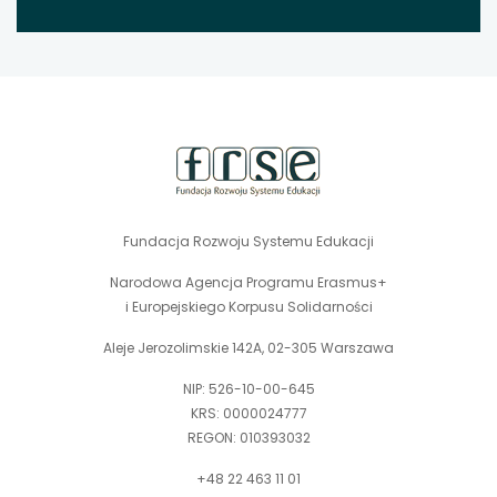
stopka
strony
Fundacja Rozwoju Systemu Edukacji
Narodowa Agencja Programu Erasmus+
i Europejskiego Korpusu Solidarności
Aleje Jerozolimskie 142A, 02-305 Warszawa
NIP: 526-10-00-645
KRS: 0000024777
REGON: 010393032
+48 22 463 11 01