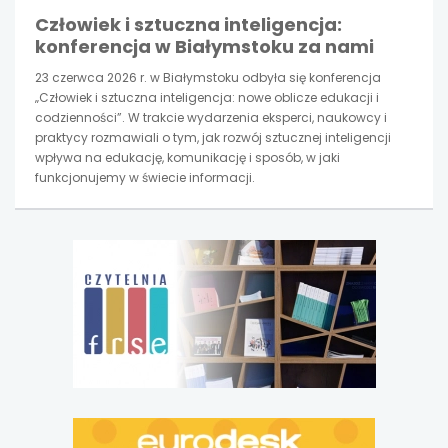
Człowiek i sztuczna inteligencja:
konferencja w Białymstoku za nami
23 czerwca 2026 r. w Białymstoku odbyła się konferencja
„Człowiek i sztuczna inteligencja: nowe oblicze edukacji i
codzienności”. W trakcie wydarzenia eksperci, naukowcy i
praktycy rozmawiali o tym, jak rozwój sztucznej inteligencji
wpływa na edukację, komunikację i sposób, w jaki
funkcjonujemy w świecie informacji.
uwaga,
link
otwiera
się
w
nowej
karcie
uwaga,
link