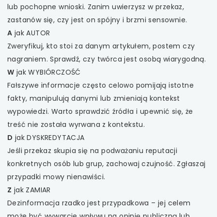
lub pochopne wnioski. Zanim uwierzysz w przekaz,
zastanów się, czy jest on spójny i brzmi sensownie.
A
jak AUTOR
Zweryfikuj, kto stoi za danym artykułem, postem czy
nagraniem. Sprawdź, czy twórca jest osobą wiarygodną.
W
jak WYBIÓRCZOŚĆ
Fałszywe informacje często celowo pomijają istotne
fakty, manipulują danymi lub zmieniają kontekst
wypowiedzi. Warto sprawdzić źródła i upewnić się, że
treść nie została wyrwana z kontekstu.
D
jak DYSKREDYTACJA
Jeśli przekaz skupia się na podważaniu reputacji
konkretnych osób lub grup, zachowaj czujność. Zgłaszaj
przypadki mowy nienawiści.
Z
jak ZAMIAR
Dezinformacja rzadko jest przypadkowa – jej celem
może być wywarcie wpływu na opinię publiczną lub