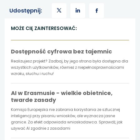
uwaga,
uwaga,
uwaga,
Udostępnij:
link
link
link
MOŻE CIĘ ZAINTERESOWAĆ:
otwiera
otwiera
otwiera
Dostępność cyfrowa bez tajemnic
się
się
się
Realizujesz projekt? Zadbaj, by jego strona była dostępna dla
w
w
w
wszystkich użytkowników, również z niepełnosprawnościami
wzroku, słuchu i ruchu!
nowej
nowej
nowej
AI w Erasmusie - wielkie obietnice,
karcie
karcie
karcie
twarde zasady
Komisja Europejska nie zabrania korzystania ze sztucznej
inteligencji przy pisaniu wniosków, ale wyznacza jasne
granice. Za efekt odpowiada wnioskodawca. Sprawdź, jak
używać AI zgodnie z zasadami