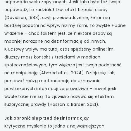
uwaga, link otwiera się w nowej karcie
odpowiada wielu zapytanych. Jeśli taka była też twoja
odpowiedź, to zadziałał tzw. efekt trzeciej osoby
uwaga, link otwiera się w nowej karcie
(Davidson, 1983), czyli przeświadczenie, że inni są
bardziej podatni na wpływ niż my sami. To zwykle złudne
uwaga, link otwiera się w nowej karcie
wrażenie – choć faktem jest, że niektóre osoby są
mocniej narażone na dezinformację od innych.
uwaga, link otwiera się w nowej karcie
Kluczowy wpływ ma tutaj czas spędzany online: im
dłuższy masz kontakt z treściami w mediach
uwaga, link otwiera się w nowej karcie
społecznościowych, tym większa jest twoja podatność
na manipulację (Ahmed et al., 2024). Dzieje się tak,
ponieważ mózg ma tendencję do uznawania
powtarzanych informacji za prawdziwe – nawet jeśli
wcale takie nie są. To zjawisko nazywa się efektem
iluzorycznej prawdy (Hassan & Barber, 2021).
Jak obronić się przed dezinformacją?
Krytyczne myślenie to jedna z najważniejszych