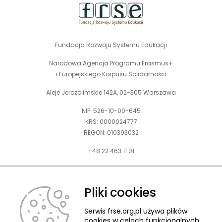
Fundacja Rozwoju Systemu Edukacji
Narodowa Agencja Programu Erasmus+
i Europejskiego Korpusu Solidarności
Aleje Jerozolimskie 142A, 02-305 Warszawa
NIP: 526-10-00-645
KRS: 0000024777
REGON: 010393032
+48 22 463 11 01
Zapraszamy do kontaktu telefonicznego w godz. 9-15.
Informujemy również, że w FRSE obowiązuje ruchomy czas pracy.
Pliki cookies
kontakt@frse.org.pl
Serwis frse.org.pl używa plików
cookies w celach funkcjonalnych,