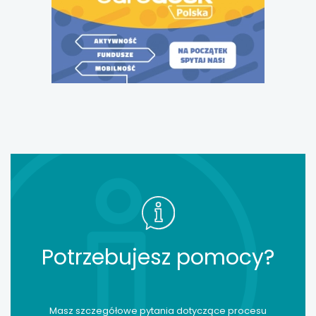
otwiera
się
w
nowej
karcie
Potrzebujesz pomocy?
Masz szczegółowe pytania dotyczące procesu