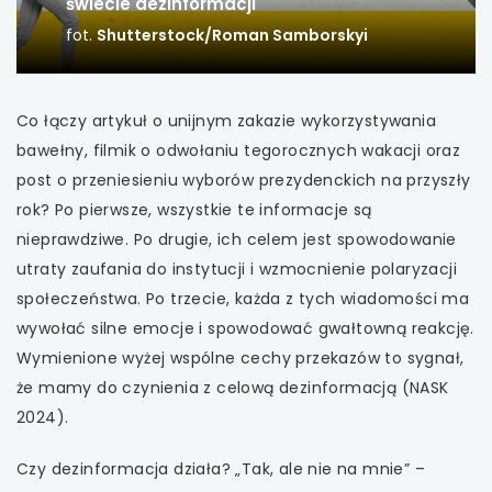
świecie dezinformacji
uwaga, link otwiera się w nowej karcie
fot.
Shutterstock/Roman Samborskyi
uwaga, link otwiera się w nowej karcie
uwaga, link otwiera się w nowej karcie
Co łączy artykuł o unijnym zakazie wykorzystywania
bawełny, filmik o odwołaniu tegorocznych wakacji oraz
uwaga, link otwiera się w nowej karcie
post o przeniesieniu wyborów prezydenckich na przyszły
rok? Po pierwsze, wszystkie te informacje są
uwaga, link otwiera się w nowej karcie
nieprawdziwe. Po drugie, ich celem jest spowodowanie
utraty zaufania do instytucji i wzmocnienie polaryzacji
uwaga, link otwiera się w nowej karcie
społeczeństwa. Po trzecie, każda z tych wiadomości ma
wywołać silne emocje i spowodować gwałtowną reakcję.
uwaga, link otwiera się w nowej karcie
Wymienione wyżej wspólne cechy przekazów to sygnał,
że mamy do czynienia z celową dezinformacją (NASK
uwaga, link otwiera się w nowej karcie
2024).
uwaga, link otwiera się w nowej karcie
Czy dezinformacja działa? „Tak, ale nie na mnie” –