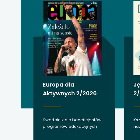
uwaga, link otwiera
uwaga, link otwiera
uwaga, link otwiera
uwaga, link otwiera
uwaga, link otwiera
uwaga, link otwiera
Europa dla
Ję
Aktywnych 2/2026
2
uwaga, link otwiera
uwaga, link otwiera
Kwartalnik dla beneficjentów
Ksz
uwaga, link otwiera
programów edukacyjnych
nau