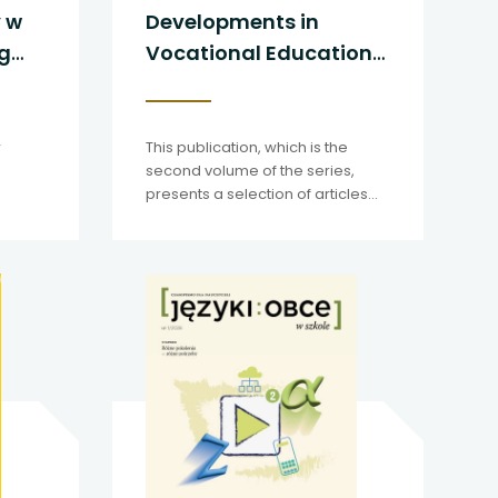
y w
Developments in
ng
Vocational Education
and Training vol. 2
w
This publication, which is the
second volume of the series,
presents a selection of articles
prepared by the EVET Team of
Experts between 2022 and 2023.