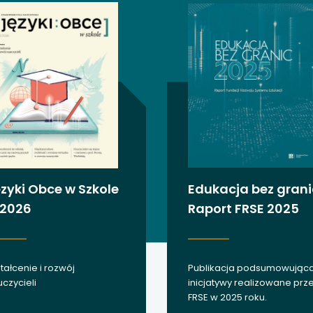
 się w nowej karcie
 się w nowej karcie
 się w nowej karcie
 się w nowej karcie
 się w nowej karcie
 się w nowej karcie
zyki Obce w Szkole
Edukacja bez grani
/2026
Raport FRSE 2025
 się w nowej karcie
 się w nowej karcie
tałcenie i rozwój
Publikacja podsumowując
 się w nowej karcie
czycieli
inicjatywy realizowane prz
FRSE w 2025 roku.