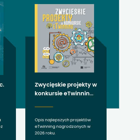
c.
Zwycięskie projekty w
konkursie eTwinning
2026
a
Opis najlepszych projektów
ez
eTwinning nagrodzonych w
2026 roku.