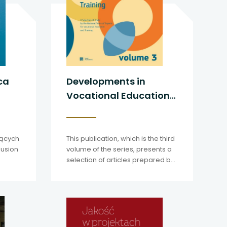
ca
Developments in
Vocational Education
and Training vol. 3
jących
This publication, which is the third
lusion
volume of the series, presents a
selection of articles prepared by
the EVET Team of Experts
between 2022 and 2024.