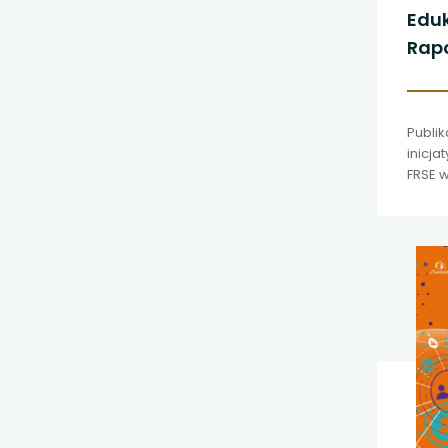
Eduk
Rapo
Publi
inicja
FRSE w