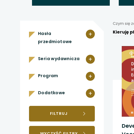
uwaga, link otwiera
uwaga, link otwiera
Czym się 
uwaga, link otwiera
+
Hasła
przedmiotowe
uwaga, link otwiera
+
Seria wydawnicza
uwaga, link otwiera
+
uwaga, link otwiera
Program
uwaga, link otwiera
+
Dodatkowe
uwaga, link otwiera
FILTRUJ
uwaga, link otwiera
Dev
WYCZYŚĆ FILTRY