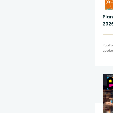
Plan
202
Publik
społe