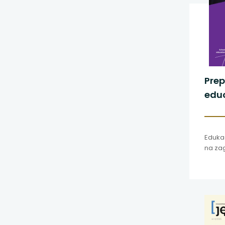
Pre
educ
202
Eduka
na za