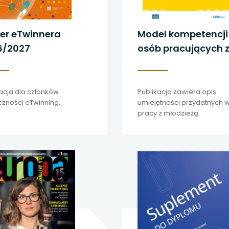
er eTwinnera
Model kompetencji
6/2027
osób pracujących 
młodzieżą w
środowisku
międzynarodowy
acja dla członków
Publikacja zawiera opis
czności eTwinning.
umiejętności przydatnych 
pracy z młodzieżą.