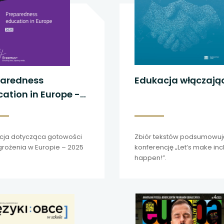
paredness
Edukacja włączają
ation in Europe -
5
cja dotycząca gotowości
Zbiór tekstów podsumowu
grożenia w Europie – 2025
konferencję „Let’s make inc
happen!”.