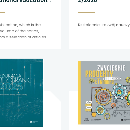
tional Education
2/2026
 się w nowej karcie
Training vol. 4
 się w nowej karcie
ublication, which is the
Kształcenie i rozwój nauczyc
 się w nowej karcie
 volume of the series,
ts a selection of articles
red by the EVET Team of
 się w nowej karcie
s in 2025.
 się w nowej karcie