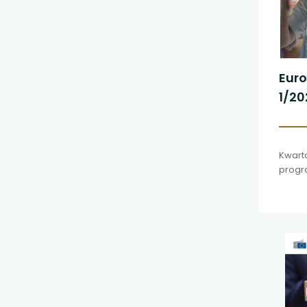
Eur
1/20
Kwarta
progr