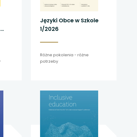
Języki Obce w Szkole
z
1/2026
m
Różne pokolenia - różne
w
potrzeby