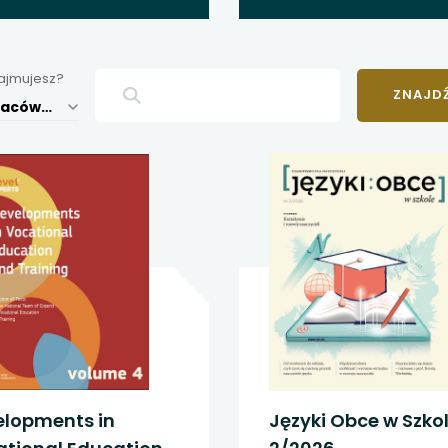
 się w nowej karcie
 się w nowej karcie
zajmujesz?
 się w nowej karcie
Kieruję placówką edukacyjną
 się w nowej karcie
 się w nowej karcie
 się w nowej karcie
 się w nowej karcie
 się w nowej karcie
 się w nowej karcie
elopments in
Języki Obce w Szko