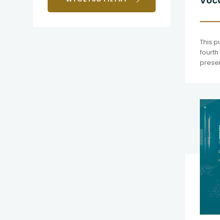
Voca
uwaga, link otwiera
and 
uwaga, link otwiera
This p
uwaga, link otwiera
fourth
presen
prepa
uwaga, link otwiera
Expert
uwaga, link otwiera