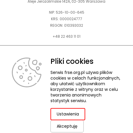
Aleje Jerozolimskie 142A, 02-305 Warszawa
NIP: 526-10-00-645
KRS: 0000024777
REGON: 010393032
+48 22 463 11 01
Zapraszamy do kontaktu telefonicznego w godz. 9-15.
Informujemy również, że w FRSE obowiązuje ruchomy czas pracy.
Pliki cookies
kontakt@frse.org.pl
Serwis frse.org.pl używa plików
cookies w celach funkcjonalnych,
aby ułatwić użytkownikom
korzystanie z witryny oraz w celu
tworzenia anonimowych
© 2026 Fundacja Rozwoju Systemu Edukacji
statystyk serwisu.
Pliki cookies
Ochrona danych osobowych
Deklaracja dostępności
ZGŁASZANIE NARUSZEŃ
Ustawienia
Akceptuję
uwaga,
Projekt i realizacja:
link