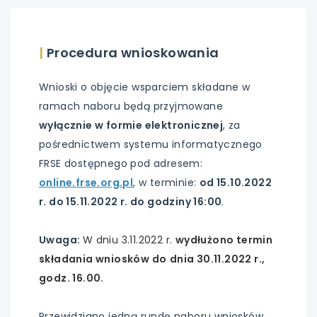
|
Procedura wnioskowania
Wnioski o objęcie wsparciem składane w
ramach naboru będą przyjmowane
wyłącznie w formie elektronicznej
, za
pośrednictwem systemu informatycznego
FRSE dostępnego pod adresem:
uwaga,
online.frse.org.pl
, w terminie:
od 15.10.2022
link
r. do 15.11.2022 r. do godziny 16:00
.
otwiera
się
Uwaga:
W dniu 3.11.2022 r.
wydłużono termin
w
składania wniosków do
dnia 30.11.2022 r.,
nowej
godz. 16.00.
karcie
Przewidziano jedną rundę naboru wniosków.