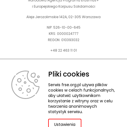
Narodowa Agencja Programu Erasmus+
i Europejskiego Korpusu Solidarności
Aleje Jerozolimskie 142A, 02-305 Warszawa
NIP: 526-10-00-645
KRS: 0000024777
REGON: 010393032
+48 22 463 11 01
Zapraszamy do kontaktu telefonicznego w godz. 9-15.
Informujemy również, że w FRSE obowiązuje ruchomy czas pracy.
Pliki cookies
kontakt@frse.org.pl
Serwis frse.org.pl używa plików
cookies w celach funkcjonalnych,
aby ułatwić użytkownikom
korzystanie z witryny oraz w celu
tworzenia anonimowych
© 2026 Fundacja Rozwoju Systemu Edukacji
statystyk serwisu.
Pliki cookies
Ochrona danych osobowych
Deklaracja dostępności
ZGŁASZANIE NARUSZEŃ
Ustawienia