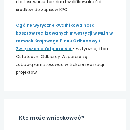
dostosowaniu terminu kwalifikowalności
środków do zapisów KPO.
uwaga, link otwiera się w nowej karcie
uwaga, link otwiera się w nowej karcie
Ogólne wytyczne kwalifikowalności
kosztów realizowanych Inwestycji w MEiN w
uwaga, link otwiera się w nowej karcie
ramach Krajowego Planu Odbudowy i
Zwiększania Odporności
- wytyczne, które
uwaga, link otwiera się w nowej karcie
Ostateczni Odbiorcy Wsparcia są
zobowiązani stosować w trakcie realizacji
uwaga, link otwiera się w nowej karcie
projektów
uwaga, link otwiera się w nowej karcie
uwaga, link otwiera się w nowej karcie
uwaga, link otwiera się w nowej karcie
|
Kto może wnioskować?
uwaga, link otwiera się w nowej karcie