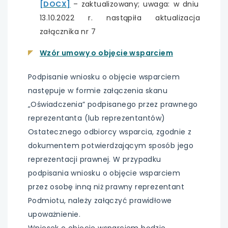
[DOCX]
–
zaktualizowany; uwaga: w dniu
się
13.10.2022 r. nastąpiła aktualizacja
w
załącznika nr 7
nowej
karcie
Wzór umowy o objęcie wsparciem
Podpisanie wniosku o objęcie wsparciem
następuje w formie załączenia skanu
„Oświadczenia” podpisanego przez prawnego
reprezentanta (lub reprezentantów)
Ostatecznego odbiorcy wsparcia, zgodnie z
dokumentem potwierdzającym sposób jego
reprezentacji prawnej. W przypadku
podpisania wniosku o objęcie wsparciem
przez osobę inną niż prawny reprezentant
Podmiotu, należy załączyć prawidłowe
upoważnienie.
Wniosek o objęcie wsparciem będzie