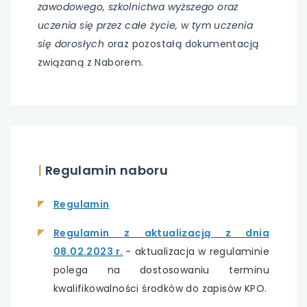
zawodowego, szkolnictwa wyższego oraz
uczenia się przez całe życie, w tym uczenia
się dorosłych
oraz pozostałą dokumentacją
związaną z Naborem.
|
Regulamin naboru
uwaga,
Regulamin
link
Regulamin z aktualizacją z dnia
otwiera
08.02.2023 r.
- aktualizacja w regulaminie
się
polega na dostosowaniu terminu
w
kwalifikowalności środków do zapisów KPO.
nowej