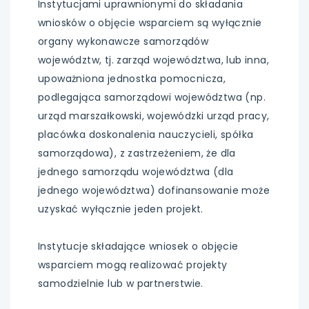
Instytucjami uprawnionymi do składania
wniosków o objęcie wsparciem są wyłącznie
uwaga, link otwiera się w nowej karcie
organy wykonawcze samorządów
uwaga, link otwiera się w nowej karcie
województw, tj. zarząd województwa, lub inna,
upoważniona jednostka pomocnicza,
uwaga, link otwiera się w nowej karcie
podlegająca samorządowi województwa (np.
urząd marszałkowski, wojewódzki urząd pracy,
uwaga, link otwiera się w nowej karcie
placówka doskonalenia nauczycieli, spółka
samorządowa), z zastrzeżeniem, że dla
jednego samorządu województwa (dla
jednego województwa) dofinansowanie może
uzyskać wyłącznie jeden projekt.
Instytucje składające wniosek o objęcie
wsparciem mogą realizować projekty
samodzielnie lub w partnerstwie.