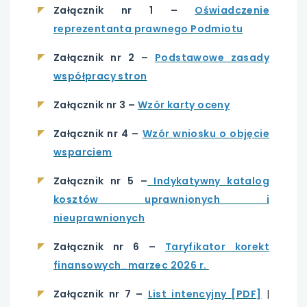
karcie
Załącznik nr 1 –
Oświadczenie
reprezentanta prawnego Podmiotu
Załącznik nr 2 –
Podstawowe zasady
współpracy stron
Załącznik nr 3 –
Wzór karty oceny
Załącznik nr 4 –
Wzór wniosku o objęcie
wsparciem
Załącznik nr 5 –
Indykatywny katalog
kosztów uprawnionych i
nieuprawnionych
Załącznik nr 6 –
Taryfikator korekt
uwaga,
finansowych_marzec 2026 r.
link
Załącznik nr 7 –
List intencyjny [PDF]
|
otwiera