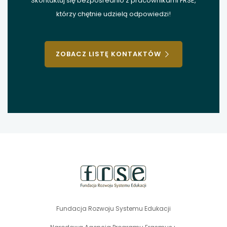
Skontaktuj się bezpośrednio z pracownikami FRSE,
którzy chętnie udzielą odpowiedzi!
ZOBACZ LISTĘ KONTAKTÓW
stopka
strony
Fundacja Rozwoju Systemu Edukacji