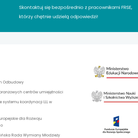
Skontaktuj się bezpośrednio z pracownikami FRSE,
którzy chętnie udzielą odpowiedzi!
uwaga,
an Odbudowy
link
 branżowych centrów umiejętności
otwiera
 systemu koordynacji LLL w
się
w
nowej
uropejskie dla Rozwoju
karcie
uwaga,
go
link
uwaga,
aińska Rada Wymiany Młodzieży