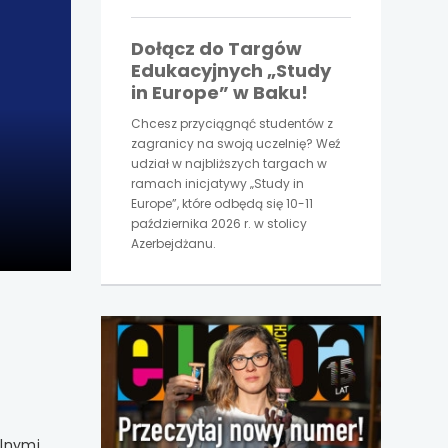
Dołącz do Targów
Edukacyjnych „Study
in Europe” w Baku!
Chcesz przyciągnąć studentów z
zagranicy na swoją uczelnię? Weź
udział w najbliższych targach w
ramach inicjatywy „Study in
Europe”, które odbędą się 10-11
października 2026 r. w stolicy
Azerbejdżanu.
uwaga,
link
otwiera
się
w
nowej
karcie
alnymi