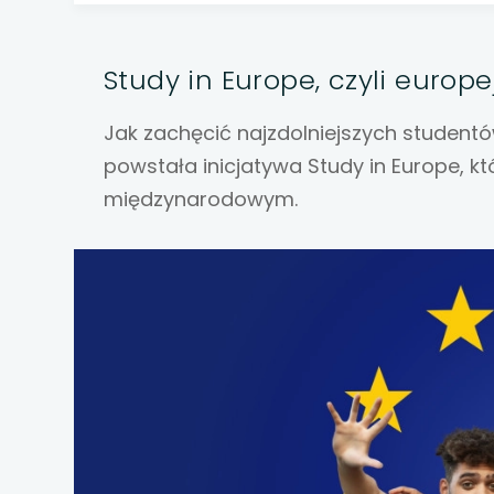
uwaga, link otwiera
uwaga, link otwiera
Study in Europe, czyli europe
uwaga, link otwiera
Jak zachęcić najzdolniejszych student
powstała inicjatywa Study in Europe, k
uwaga, link otwiera
międzynarodowym.
uwaga, link otwiera
uwaga, link otwiera
uwaga, link otwiera
uwaga, link otwiera
uwaga, link otwiera