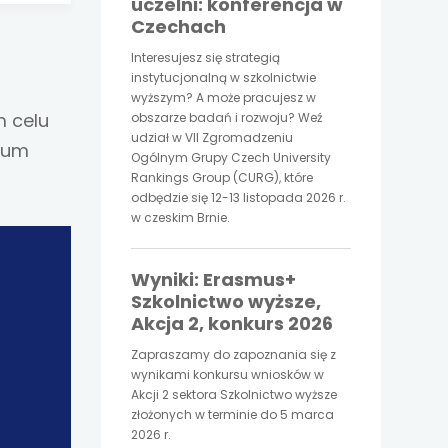
uczelni: konferencja w
Czechach
Interesujesz się strategią
instytucjonalną w szkolnictwie
wyższym? A może pracujesz w
m celu
obszarze badań i rozwoju? Weź
udział w VII Zgromadzeniu
orum
Ogólnym Grupy Czech University
Rankings Group (CURG), które
odbędzie się 12-13 listopada 2026 r.
w czeskim Brnie.
Wyniki: Erasmus+
Szkolnictwo wyższe,
Akcja 2, konkurs 2026
Zapraszamy do zapoznania się z
wynikami konkursu wniosków w
Akcji 2 sektora Szkolnictwo wyższe
złożonych w terminie do 5 marca
2026 r.