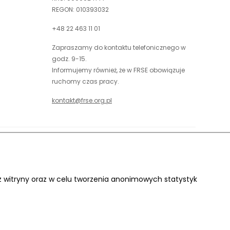
REGON: 010393032
+48 22 463 11 01
Zapraszamy do kontaktu telefonicznego w
godz. 9-15.
Informujemy również, że w FRSE obowiązuje
ruchomy czas pracy.
kontakt@frse.org.pl
óć do góry
uwaga,
Projekt i realizacja:
link
otwiera
 z witryny oraz w celu tworzenia anonimowych statystyk
się
w
nowej
karcie