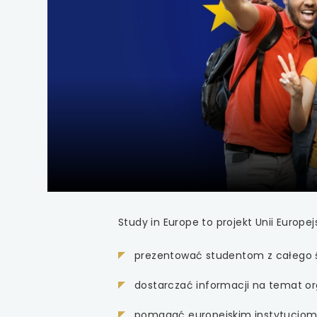
uwaga, link otwiera
uwaga, link otwiera
uwaga, link otwiera
uwaga, link otwiera
uwaga, link otwiera
uwaga, link otwiera
uwaga, link otwiera
Study in Europe to projekt Unii Europej
uwaga, link otwiera
prezentować studentom z całego ś
uwaga, link otwiera
dostarczać informacji na temat or
pomagać europejskim instytucjom 