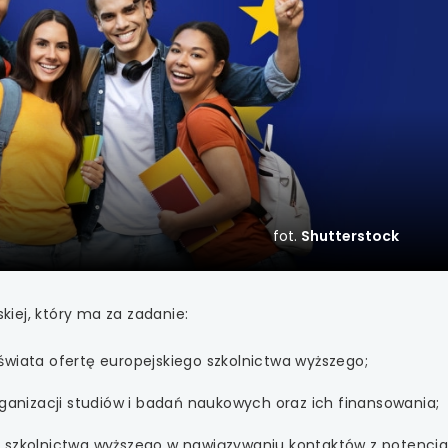
 się w nowej karcie
 się w nowej karcie
 się w nowej karcie
 się w nowej karcie
 się w nowej karcie
fot.
Shutterstock
 się w nowej karcie
 się w nowej karcie
skiej, który ma za zadanie:
 się w nowej karcie
wiata ofertę europejskiego szkolnictwa wyższego;
 się w nowej karcie
ganizacji studiów i badań naukowych oraz ich finansowania;
szkolnictwa wyższego w nawiązywaniu kontaktów z potencj