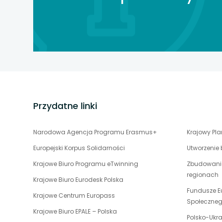
karcie
karcie
karcie
stopka
strony
Przydatne linki
uwaga,
Narodowa Agencja Programu Erasmus+
Krajowy Pl
link
Europejski Korpus Solidarności
Utworzenie
otwiera
uwaga,
Krajowe Biuro Programu eTwinning
Zbudowanie
się
link
regionach
w
uwaga,
Krajowe Biuro Eurodesk Polska
otwiera
nowej
link
Fundusze E
uwaga,
Krajowe Centrum Europass
się
karcie
otwiera
Społeczne
link
w
uwaga,
Krajowe Biuro EPALE – Polska
się
otwiera
Polsko-Ukr
nowej
link