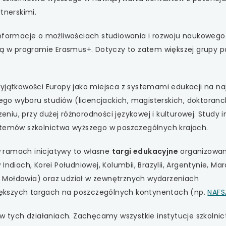
 się w nowej karcie
tnerskimi.
 się w nowej karcie
informacje o możliwościach studiowania i rozwoju naukowego
czą w programie Erasmus+. Dotyczy to zatem większej grupy p
 się w nowej karcie
 się w nowej karcie
wyjątkowości Europy jako miejsca z systemami edukacji na n
o wyboru studiów (licencjackich, magisterskich, doktoranck
 się w nowej karcie
iu, przy dużej różnorodności językowej i kulturowej. Study i
stemów szkolnictwa wyższego w poszczególnych krajach.
 ramach inicjatywy to własne
targi edukacyjne
organizowa
ndiach, Korei Południowej, Kolumbii, Brazylii, Argentynie, Mar
n i Mołdawia) oraz udział w zewnętrznych wydarzeniach
ększych targach na poszczególnych kontynentach (np.
NAFS
 w tych działaniach. Zachęcamy wszystkie instytucje szkolni