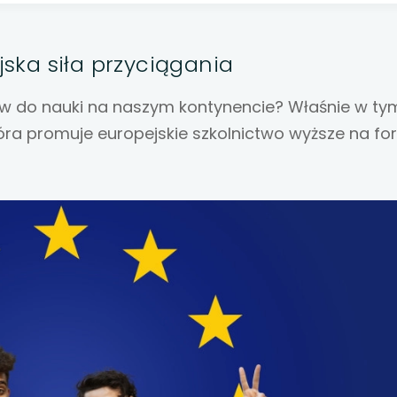
 się w nowej karcie
 się w nowej karcie
jska siła przyciągania
 się w nowej karcie
ów do nauki na naszym kontynencie? Właśnie w ty
tóra promuje europejskie szkolnictwo wyższe na f
 się w nowej karcie
 się w nowej karcie
 się w nowej karcie
 się w nowej karcie
 się w nowej karcie
 się w nowej karcie