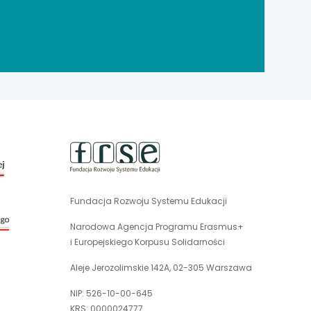
uwaga,
link
otwiera
się
Fundacja Rozwoju Systemu Edukacji
uwaga,
w
link
nowej
Narodowa Agencja Programu Erasmus+
otwiera
karcie
i Europejskiego Korpusu Solidarności
się
w
Aleje Jerozolimskie 142A, 02-305 Warszawa
nowej
NIP: 526-10-00-645
karcie
KRS: 0000024777