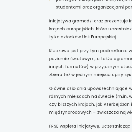
uwaga, link otwiera
studentami oraz organizacjami par
uwaga, link otwiera
Inicjatywa gromadzi oraz prezentuje 
krajach europejskich, które uczestni
uwaga, link otwiera
tylko członków Unii Europejskiej.
uwaga, link otwiera
Kluczowe jest przy tym podkreślanie 
poziomie światowym, a także ogromneg
uwaga, link otwiera
innych formatów) w przyjaznym otoczen
zbiera też w jednym miejscu opisy sy
Główne działania upowszechniające w
różnych miejscach na świecie (m.in. w I
czy bliższych krajach, jak Azerbejdża
międzynarodowych – zwłaszcza najwi
FRSE wspiera inicjatywę, uczestnicząc