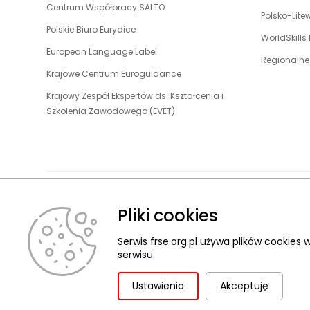
w
uwaga,
Centrum Współpracy SALTO
się
karcie
otwiera
Polsko-Lit
nowej
link
w
uwaga,
Polskie Biuro Eurydice
się
karcie
otwiera
WorldSkills
nowej
link
w
uwaga,
European Language Label
się
karcie
otwiera
Regionalne
nowej
link
w
uwaga,
Krajowe Centrum Euroguidance
się
karcie
otwiera
nowej
link
w
Krajowy Zespół Ekspertów ds. Kształcenia i
się
karcie
otwiera
nowej
uwaga,
Szkolenia Zawodowego (EVET)
w
się
karcie
link
nowej
w
otwiera
karcie
nowej
się
karcie
w
nowej
karcie
Pliki cookies
O FUNDACJ
© 2026 Fundacja Rozwoju Systemu Edukacji
Pliki cookies
Ochrona danych osobowych
Serwis frse.org.pl używa plików cookie
Deklaracja dostępności
ZGŁASZANIE NARUSZEŃ
serwisu.
Ustawienia
Akceptuję