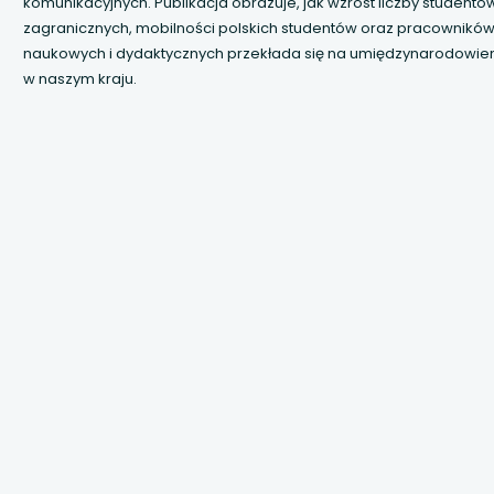
 się w nowej karcie
komunikacyjnych. Publikacja obrazuje, jak wzrost liczby studentó
zagranicznych, mobilności polskich studentów oraz pracownikó
naukowych i dydaktycznych przekłada się na umiędzynarodowien
 się w nowej karcie
w naszym kraju.
 się w nowej karcie
 się w nowej karcie
 się w nowej karcie
 się w nowej karcie
 się w nowej karcie
 się w nowej karcie
 się w nowej karcie