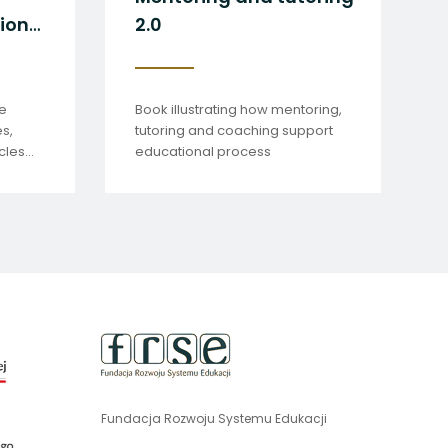
ion
2.0
he
Book illustrating how mentoring,
s,
tutoring and coaching support
cles
educational process
m of
 2023.
uwaga,
link
otwiera
się
Fundacja Rozwoju Systemu Edukacji
uwaga,
w
link