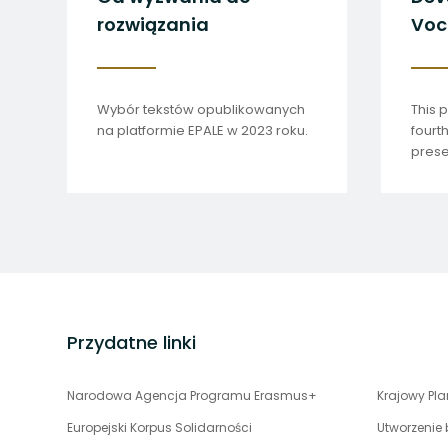
rozwiązania
Voc
and 
Wybór tekstów opublikowanych
This p
na platformie EPALE w 2023 roku.
fourt
prese
prepa
Exper
stopka
strony
Przydatne linki
uwaga,
Narodowa Agencja Programu Erasmus+
Krajowy Pl
link
Europejski Korpus Solidarności
Utworzenie
otwiera