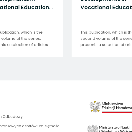
ational Education
Vocational Educat
Training vol. 4
and Training vol. 2
ublication, which is the
This publication, which is t
h volume of the series,
second volume of the serie
nts a selection of articles
presents a selection of arti
red by the EVET Team of
prepared by the EVET Tea
ts in 2025.
Experts between 2022 and
uwaga,
an Odbudowy
link
 branżowych centrów umiejętności
otwiera