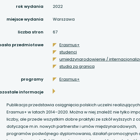
 się w nowej karcie
rok wydania
2022
 się w nowej karcie
miejsce wydania
Warszawa
 się w nowej karcie
liczba stron
67
hasła przedmiotowe
Erasmus+
 się w nowej karcie
studenci
umiędzynarodowienie / internacjonaliz
 się w nowej karcie
studia za granicą
 się w nowej karcie
programy
Erasmus+
ozostałe informacje
 się w nowej karcie
Publikacja przedstawia osiągnięcia polskich uczelni realizujący
 się w nowej karcie
Erasmus+ w latach 2014–2020. Można w niej znaleźć nie tylko im
liczby, ale przede wszystkim dobre praktyki ze szkół wyższych z cał
 się w nowej karcie
dotyczące m.in. nowych partnerstw i umów międzynarodowych,
programów podwójnego dyplomowania, działań promocyjnych 