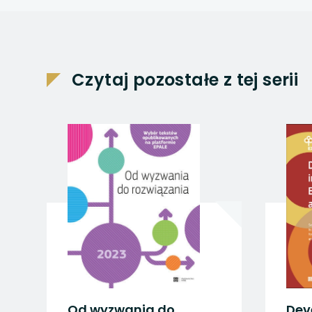
uwaga, link otwiera
uwaga, link otwiera
uwaga, link otwiera
Czytaj pozostałe z tej serii
uwaga, link otwiera
uwaga, link otwiera
Od wyzwania do
Dev