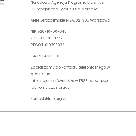
nowej
Narodowa Agencja Programu Erasmus+
otwiera
karcie
i Europejskiego Korpusu Solidarności
się
w
Aleje Jerozolimskie 142A, 02-305 Warszawa
nowej
NIP: 526-10-00-645
karcie
KRS: 0000024777
REGON: 010393032
+48 22 463 11 01
Zapraszamy do kontaktu telefonicznego w
godz. 9-15.
Informujemy również, że w FRSE obowiązuje
ruchomy czas pracy.
kontakt@frse.org.pl
óć do góry
uwaga,
Projekt i realizacja: