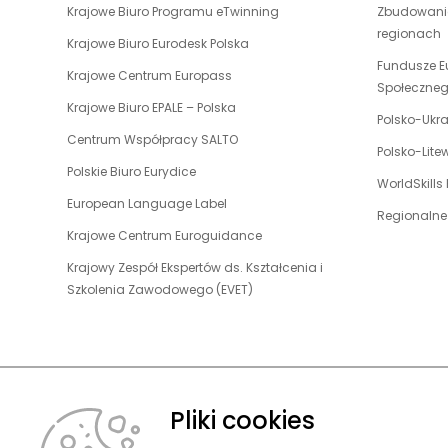
uwaga,
Krajowe Biuro Programu eTwinning
Zbudowanie
się
link
regionach
w
uwaga,
Krajowe Biuro Eurodesk Polska
otwiera
nowej
link
Fundusze E
uwaga,
Krajowe Centrum Europass
się
karcie
otwiera
Społeczne
link
w
uwaga,
Krajowe Biuro EPALE – Polska
się
otwiera
Polsko-Ukr
nowej
link
w
uwaga,
Centrum Współpracy SALTO
się
karcie
otwiera
Polsko-Lit
nowej
link
w
uwaga,
Polskie Biuro Eurydice
się
karcie
otwiera
WorldSkills
nowej
link
w
uwaga,
European Language Label
się
karcie
otwiera
Regionalne
nowej
link
w
uwaga,
Krajowe Centrum Euroguidance
się
karcie
otwiera
nowej
link
w
Krajowy Zespół Ekspertów ds. Kształcenia i
się
karcie
otwiera
nowej
uwaga,
Szkolenia Zawodowego (EVET)
w
się
karcie
link
nowej
w
otwiera
karcie
nowej
się
karcie
w
nowej
Pliki cookies
karcie
O FUNDACJ
© 2026 Fundacja Rozwoju Systemu Edukacji