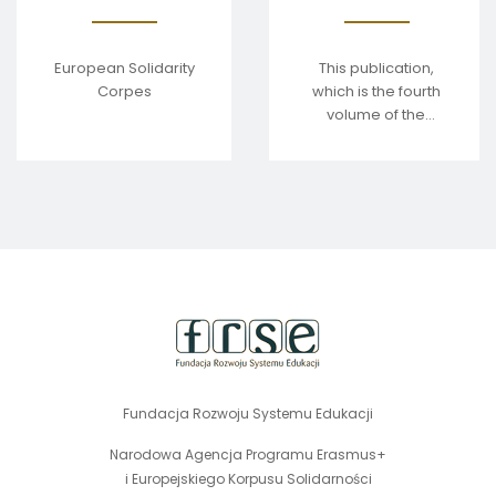
Education
and Training
vol. 4
European Solidarity
This publication,
Corpes
which is the fourth
volume of the
series, presents a
selection of articles
prepared by the
EVET Team of
Experts in 2025.
stopka
strony
Fundacja Rozwoju Systemu Edukacji
Narodowa Agencja Programu Erasmus+
i Europejskiego Korpusu Solidarności