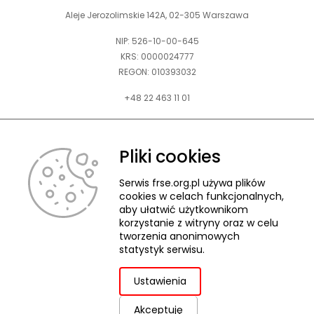
Aleje Jerozolimskie 142A, 02-305 Warszawa
NIP: 526-10-00-645
KRS: 0000024777
REGON: 010393032
+48 22 463 11 01
Zapraszamy do kontaktu telefonicznego w godz. 9-15.
Informujemy również, że w FRSE obowiązuje ruchomy czas pracy.
Pliki cookies
kontakt@frse.org.pl
Serwis frse.org.pl używa plików
cookies w celach funkcjonalnych,
aby ułatwić użytkownikom
korzystanie z witryny oraz w celu
tworzenia anonimowych
© 2026 Fundacja Rozwoju Systemu Edukacji
statystyk serwisu.
Pliki cookies
Ochrona danych osobowych
Deklaracja dostępności
ZGŁASZANIE NARUSZEŃ
Ustawienia
Akceptuję
uwaga,
Projekt i realizacja: