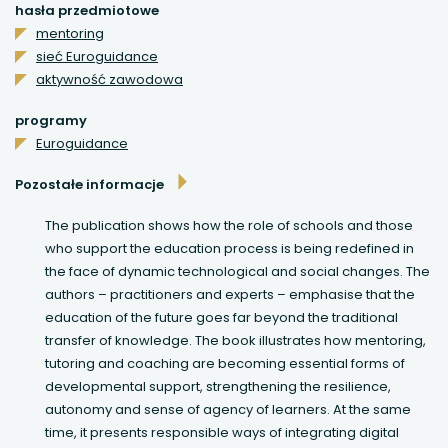
hasła przedmiotowe
mentoring
uwaga, link otwiera się w nowej karcie
sieć Euroguidance
aktywność zawodowa
uwaga, link otwiera się w nowej karcie
programy
uwaga, link otwiera się w nowej karcie
Euroguidance
uwaga, link otwiera się w nowej karcie
Pozostałe informacje
The publication shows how the role of schools and those
who support the education process is being redefined in
the face of dynamic technological and social changes. The
authors – practitioners and experts – emphasise that the
education of the future goes far beyond the traditional
transfer of knowledge. The book illustrates how mentoring,
tutoring and coaching are becoming essential forms of
developmental support, strengthening the resilience,
autonomy and sense of agency of learners. At the same
time, it presents responsible ways of integrating digital