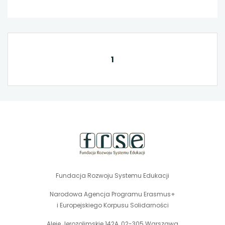
1
stopka
strony
Fundacja Rozwoju Systemu Edukacji
Narodowa Agencja Programu Erasmus+
i Europejskiego Korpusu Solidarności
Aleje Jerozolimskie 142A, 02-305 Warszawa