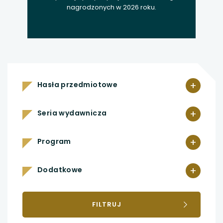
nagrodzonych w 2026 roku.
+
Hasła przedmiotowe
+
Seria wydawnicza
+
Program
+
Dodatkowe
FILTRUJ