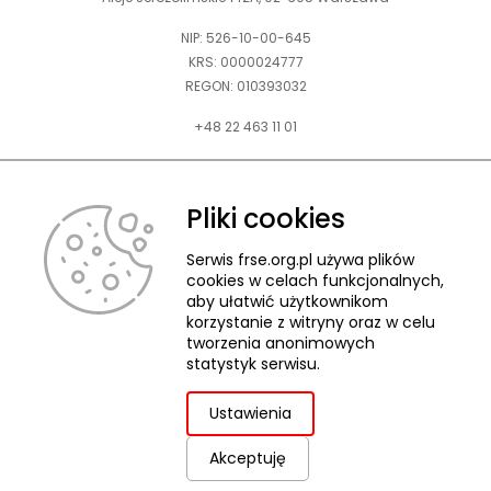
NIP: 526-10-00-645
KRS: 0000024777
REGON: 010393032
+48 22 463 11 01
Zapraszamy do kontaktu telefonicznego w godz. 9-15.
Informujemy również, że w FRSE obowiązuje ruchomy czas pracy.
Pliki cookies
kontakt@frse.org.pl
Serwis frse.org.pl używa plików
cookies w celach funkcjonalnych,
aby ułatwić użytkownikom
korzystanie z witryny oraz w celu
tworzenia anonimowych
© 2026 Fundacja Rozwoju Systemu Edukacji
statystyk serwisu.
Pliki cookies
Ochrona danych osobowych
Deklaracja dostępności
ZGŁASZANIE NARUSZEŃ
Ustawienia
Akceptuję
uwaga,
Projekt i realizacja:
link