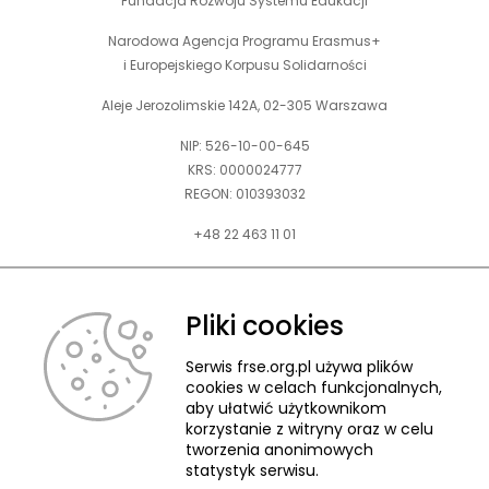
Fundacja Rozwoju Systemu Edukacji
Narodowa Agencja Programu Erasmus+
i Europejskiego Korpusu Solidarności
Aleje Jerozolimskie 142A, 02-305 Warszawa
NIP: 526-10-00-645
KRS: 0000024777
REGON: 010393032
+48 22 463 11 01
Zapraszamy do kontaktu telefonicznego w godz. 9-15.
Informujemy również, że w FRSE obowiązuje ruchomy czas pracy.
Pliki cookies
kontakt@frse.org.pl
Serwis frse.org.pl używa plików
cookies w celach funkcjonalnych,
aby ułatwić użytkownikom
korzystanie z witryny oraz w celu
tworzenia anonimowych
© 2026 Fundacja Rozwoju Systemu Edukacji
statystyk serwisu.
Pliki cookies
Ochrona danych osobowych
Deklaracja dostępności