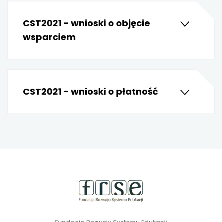
CST2021 - wnioski o objęcie
wsparciem
CST2021 - wnioski o płatność
stopka
strony