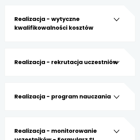
uwaga, link otwiera się w nowej karcie
Realizacja - wytyczne
uwaga, link otwiera się w nowej karcie
kwalifikowalności kosztów
uwaga, link otwiera się w nowej karcie
uwaga, link otwiera się w nowej karcie
Realizacja - rekrutacja uczestniów
uwaga, link otwiera się w nowej karcie
uwaga, link otwiera się w nowej karcie
Realizacja - program nauczania
uwaga, link otwiera się w nowej karcie
uwaga, link otwiera się w nowej karcie
Realizacja - monitorowanie
uwaga, link otwiera się w nowej karcie
uczestników - Formularz SL