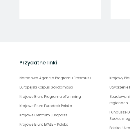
stopka
strony
Przydatne linki
uwaga,
Narodowa Agencja Programu Erasmus+
Krajowy Pl
link
Europejski Korpus Solidarności
Utworzenie
otwiera
uwaga,
Krajowe Biuro Programu eTwinning
Zbudowanie
się
link
regionach
w
uwaga,
Krajowe Biuro Eurodesk Polska
otwiera
nowej
link
Fundusze E
uwaga,
Krajowe Centrum Europass
się
karcie
otwiera
Społeczne
link
w
uwaga,
Krajowe Biuro EPALE – Polska
się
otwiera
Polsko-Ukr
nowej