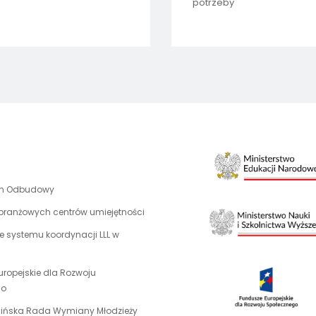
potrzeby
uwaga,
an Odbudowy
link
 branżowych centrów umiejętności
otwiera
 systemu koordynacji LLL w
się
w
nowej
uropejskie dla Rozwoju
karcie
uwaga,
go
link
uwaga,
aińska Rada Wymiany Młodzieży