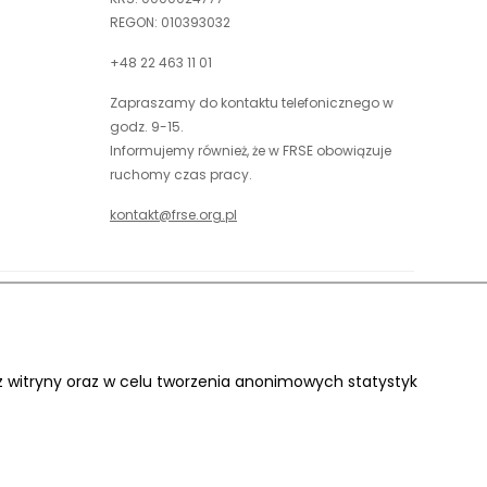
REGON: 010393032
+48 22 463 11 01
Zapraszamy do kontaktu telefonicznego w
godz. 9-15.
Informujemy również, że w FRSE obowiązuje
ruchomy czas pracy.
kontakt@frse.org.pl
óć do góry
uwaga,
Projekt i realizacja:
link
otwiera
 z witryny oraz w celu tworzenia anonimowych statystyk
się
w
nowej
karcie