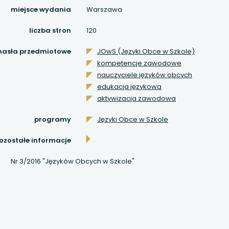
 się w nowej karcie
miejsce wydania
Warszawa
 się w nowej karcie
liczba stron
120
 się w nowej karcie
hasła przedmiotowe
JOwS (Języki Obce w Szkole)
kompetencje zawodowe
nauczyciele języków obcych
 się w nowej karcie
edukacja językowa
aktywizacja zawodowa
 się w nowej karcie
programy
Języki Obce w Szkole
 się w nowej karcie
ozostałe informacje
 się w nowej karcie
Nr 3/2016 "Języków Obcych w Szkole"
 się w nowej karcie
 się w nowej karcie