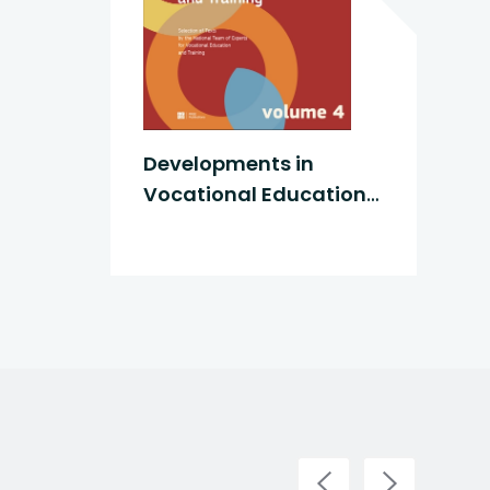
Developments in
Vocational Education
and Training vol. 4
a