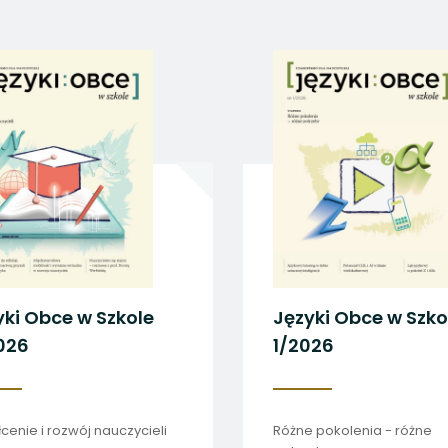
 się w nowej karcie
 się w nowej karcie
 się w nowej karcie
 się w nowej karcie
 się w nowej karcie
yki Obce w Szkole
Języki Obce w Szko
026
1/2026
łcenie i rozwój nauczycieli
Różne pokolenia - różne