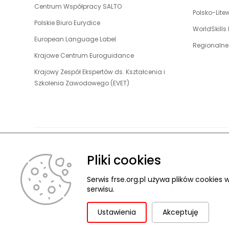
link
w
uwaga,
Centrum Współpracy SALTO
się
karcie
otwiera
Polsko-Lit
nowej
link
w
uwaga,
Polskie Biuro Eurydice
się
karcie
otwiera
WorldSkills
nowej
link
w
uwaga,
European Language Label
się
karcie
otwiera
Regionalne
nowej
link
w
uwaga,
Krajowe Centrum Euroguidance
się
karcie
otwiera
nowej
link
w
Krajowy Zespół Ekspertów ds. Kształcenia i
się
karcie
otwiera
nowej
uwaga,
Szkolenia Zawodowego (EVET)
w
się
karcie
link
nowej
w
otwiera
karcie
nowej
się
karcie
w
nowej
karcie
Pliki cookies
O FUNDACJ
© 2026 Fundacja Rozwoju Systemu Edukacji
Pliki cookies
Ochrona danych osobowych
Serwis frse.org.pl używa plików cookie
Deklaracja dostępności
ZGŁASZANIE NARUSZEŃ
serwisu.
Ustawienia
Akceptuję