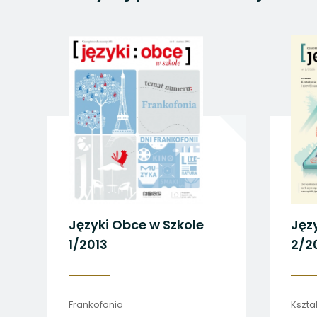
uwaga, link otwiera
uwaga, link otwiera
uwaga, link otwiera
uwaga, link otwiera
uwaga, link otwiera
Języki Obce w Szkole
Jęz
1/2013
2/2
Frankofonia
Kszta