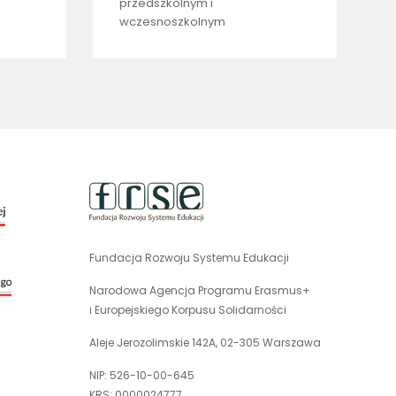
przedszkolnym i
wczesnoszkolnym
uwaga,
link
otwiera
się
Fundacja Rozwoju Systemu Edukacji
uwaga,
w
link
nowej
Narodowa Agencja Programu Erasmus+
otwiera
karcie
i Europejskiego Korpusu Solidarności
się
w
Aleje Jerozolimskie 142A, 02-305 Warszawa
nowej
NIP: 526-10-00-645
karcie
KRS: 0000024777