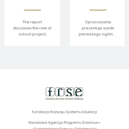
a praktyką
The report
Opracowanie
discusses the role of
prezentuje wyniki
school project
pierwszego ogólnopolski
coordinators in
badania
international
dotyczącego Karty
cooperation of
ECHE w krajowych
Polish education
uczelniach.
institutions.
stopka
strony
Fundacja Rozwoju Systemu Edukacji
Narodowa Agencja Programu Erasmus+
i Europejskiego Korpusu Solidarności