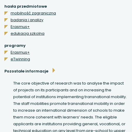
hasła przedmiotowe
uwaga, link otwiera się w nowej karcie
mobilność zagraniczna
badania i analizy
uwaga, link otwiera się w nowej karcie
Erasmus+
edukacja szkolna
uwaga, link otwiera się w nowej karcie
programy
Erasmus+
uwaga, link otwiera się w nowej karcie
eTwinning
Pozostałe informacje
The core objective of research was to analyse the impact
of projects on its participants and on increasing the
potential of institutions implementing transnational mobility.
The staff mobilities promote transnational mobility in order
to increase an international dimension of schools to make
them more coherent with learners’ needs. The eligible
applicants are institutions providing general, vocational, or
technical education on any level from pre-school to upper