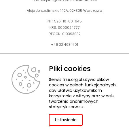
Aleje Jerozolimskie 142A, 02-305 Warszawa
NIP: 526-10-00-645
KRS: 0000024777
REGON: 010393032
+48 22 463 11 01
Zapraszamy do kontaktu telefonicznego w godz. 9-15.
Informujemy również, że w FRSE obowiązuje ruchomy czas pracy.
Pliki cookies
kontakt@frse.org.pl
Serwis frse.org.pl używa plików
cookies w celach funkcjonalnych,
aby ułatwić użytkownikom
korzystanie z witryny oraz w celu
tworzenia anonimowych
© 2026 Fundacja Rozwoju Systemu Edukacji
statystyk serwisu.
Pliki cookies
Ochrona danych osobowych
Deklaracja dostępności
ZGŁASZANIE NARUSZEŃ
Ustawienia