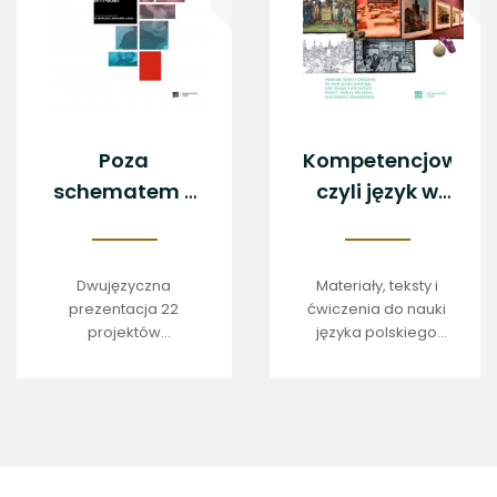
Poza
Kompetencjownik,
schematem /
czyli język w
Think outside
działaniu
the box
Dwujęzyczna
Materiały, teksty i
prezentacja 22
ćwiczenia do nauki
projektów
języka polskiego
edukacyjnych
jako obcego z
nagrodzone w
elementami historii i
latach 2017–2020
kultury Warszawy
certyfikatem
oraz edukacji
European Language
obywatelskiej
Label.
stopka
strony