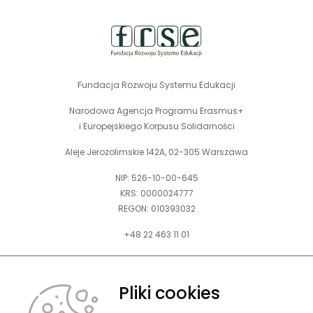
Fundacja Rozwoju Systemu Edukacji
Narodowa Agencja Programu Erasmus+
i Europejskiego Korpusu Solidarności
Aleje Jerozolimskie 142A, 02-305 Warszawa
NIP: 526-10-00-645
KRS: 0000024777
REGON: 010393032
+48 22 463 11 01
Zapraszamy do kontaktu telefonicznego w godz. 9-15.
Informujemy również, że w FRSE obowiązuje ruchomy czas pracy.
Pliki cookies
kontakt@frse.org.pl