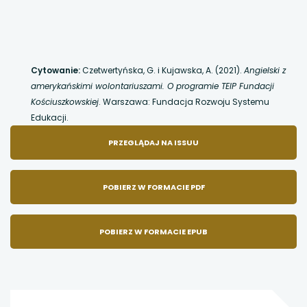
Cytowanie:
Czetwertyńska, G. i Kujawska, A. (2021).
Angielski z
amerykańskimi wolontariuszami. O programie TEIP Fundacji
Kościuszkowskiej
. Warszawa: Fundacja Rozwoju Systemu
Edukacji.
UWAGA,
PRZEGLĄDAJ NA ISSUU
LINK
POBIERZ W FORMACIE PDF
OTWIERA
POBIERZ W FORMACIE EPUB
SIĘ
W