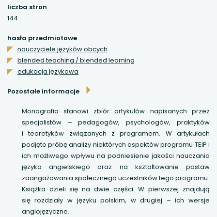
liczba stron
uwaga, link otwiera się w nowej karcie
144
hasła przedmiotowe
uwaga, link otwiera się w nowej karcie
nauczyciele języków obcych
blended teaching / blended learning
uwaga, link otwiera się w nowej karcie
edukacja językowa
uwaga, link otwiera się w nowej karcie
Pozostałe informacje
Monografia stanowi zbiór artykułów napisanych przez
specjalistów – pedagogów, psychologów, praktyków
i teoretyków związanych z programem. W artykułach
podjęto próbę analizy niektórych aspektów programu TEIP i
ich możliwego wpływu na podniesienie jakości nauczania
języka angielskiego oraz na kształtowanie postaw
zaangażowania społecznego uczestników tego programu.
Książka dzieli się na dwie części. W pierwszej znajdują
się rozdziały w języku polskim, w drugiej – ich wersje
anglojęzyczne.