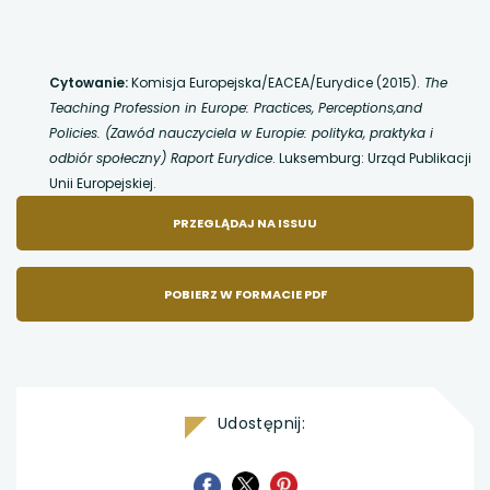
Cytowanie:
Komisja Europejska/EACEA/Eurydice (2015).
The
Teaching Profession in Europe: Practices, Perceptions,and
Policies. (Zawód nauczyciela w Europie: polityka, praktyka i
odbiór społeczny) Raport Eurydice
. Luksemburg: Urząd Publikacji
Unii Europejskiej.
UWAGA,
PRZEGLĄDAJ NA ISSUU
LINK
POBIERZ W FORMACIE PDF
OTWIERA
SIĘ
Udostępnij:
W
uwaga,
uwaga,
uwaga,