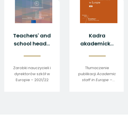
Teachers' and
Kadra
school heads'
akademicka
salaries and
w Europie -
allowances in
2025
Europe
Zarobki nauczycieli i
Tłumaczenie
dyrektorów szkół w
publikacji
Academic
2021/2022
Europie – 2021/22
staff in Europe –
2025
stopka
strony