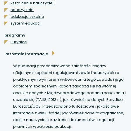
kształcenie nauczycieli
nauczyciele
uwaga, link otwiera się w nowej karcie
edukacja szkolna
system edukacji
uwaga, link otwiera się w nowej karcie
programy
uwaga, link otwiera się w nowej karcie
Eurydice
uwaga, link otwiera się w nowej karcie
Pozostałe informacje
W publikacji przeanalizowano zależności między
oficjalnymi zapisami regulującymi zawód nauczyciela a
praktycznym wymiarem wykonywania tego zawodu i jego
odbiorem społecznym. Raport zasadza się na wtórnej
analizie danych z Międzynarodowego badania nauczania i
uczenia się (TALIS, 2013 r.), jak również na danych Eurydice i
Eurostatu/UOE. Przedstawiono tu ilościowe i jakościowe
informacje z wielu źródeł, jak również dane faktograficzne,
opinie nauczycieli oraz treści dokumentów i regulacji
prawnych w zakresie edukacji.