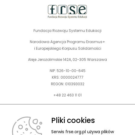
Fundacja Rozwoju Systemu Edukacji
Narodowa Agencja Programu Erasmus+
i Europejskiego Korpusu Solidarności
Aleje Jerozolimskie 142A, 02-305 Warszawa
NIP: 526-10-00-645
KRS: 0000024777
REGON: 010393032
+48 22 463 11 01
Zapraszamy do kontaktu telefonicznego w godz. 9-15.
Informujemy również, że w FRSE obowiązuje ruchomy czas pracy.
Pliki cookies
kontakt@frse.org.pl
Serwis frse.org.pl używa plików